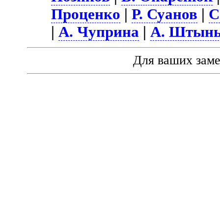
Проценко
|
Р. Суанов
|
С
|
А. Чуприна
|
А. Штын
Для ваших зам