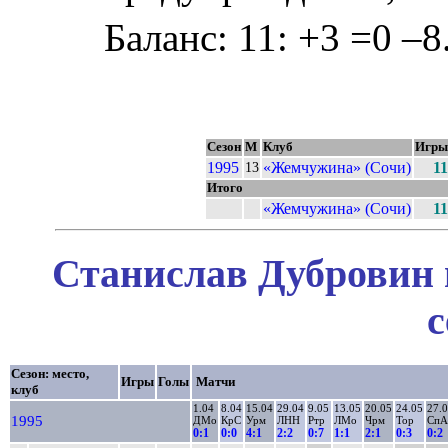
Баланс: 11: +3 =0 –8
Сезон
М
Клуб
Игры
1995
«Жемчужина» (Сочи)
11
13
Итого
«Жемчужина» (Сочи)
11
Станислав Дубровин 
с
Сезон: место,
Игры
Голы
Матчи
клуб
1.04
8.04
15.04
29.04
9.05
13.05
20.05
24.05
27.
1995
ДМо
КрС
Урм
ЛНН
Ртр
ЛМо
Чрм
Тор
СпА
0:1
0:0
4:1
2:2
0:7
1:1
2:1
0:3
0:2