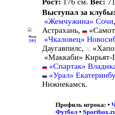
Рост:
176 см.
Вес:
71
Выступал за клубы
«Жемчужина» Сочи
Астрахань,
«Самот
Фото
«Чкаловец» Новоси
ЛФЛ
Даугавпилс,
«Хапоэ
«Маккаби» Кирьят-
«Спартак» Владика
«Урал» Екатеринбу
Нижнекамск.
Профиль игрока:
•
Ч
Футбол
•
Sportbox.r