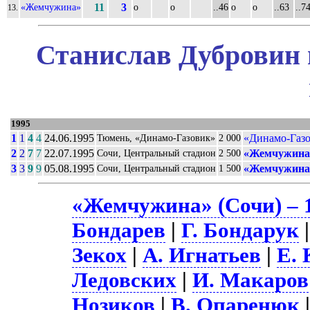
«Жемчужина»
11
3
о
о
..46
о
о
..63
..7
13.
Станислав Дубровин 
1995
1
1
4
4
24.06.1995
«Динамо-Газо
Тюмень, «Динамо-Газовик»
2 000
2
2
7
7
22.07.1995
«Жемчужина»
Сочи, Центральный стадион
2 500
3
3
9
9
05.08.1995
«Жемчужина»
Сочи, Центральный стадион
1 500
«Жемчужина» (Сочи) – 
Бондарев
|
Г. Бондарук
Зекох
|
А. Игнатьев
|
Е.
Ледовских
|
И. Макаров
Нозиков
|
В. Опаренюк