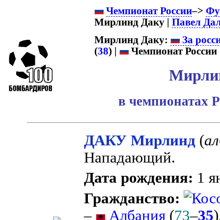
Чемпионат России
–>
Фу
Мирлинд Даку |
Павел Да
Мирлинд Даку:
За росс
(
38
) |
Чемпионат России 
Мирли
в чемпионатах Р
ДАКУ Мирлинд
(
ал
Нападающий.
Дата рождения:
1 я
Гражданство:
–
Албания
(
73
–
35
)