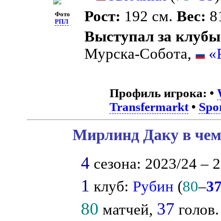
Рост:
192 см.
Вес:
81
Фото
РПЛ
Выступал за клубы
Мурска-Собота,
«
Профиль игрока:
•
Transfermarkt
•
Spo
Мирлинд Даку в чем
4
сезона: 2023/24 – 2
1
клуб:
Рубин
(
80
–
3
80
37
матчей,
голов.