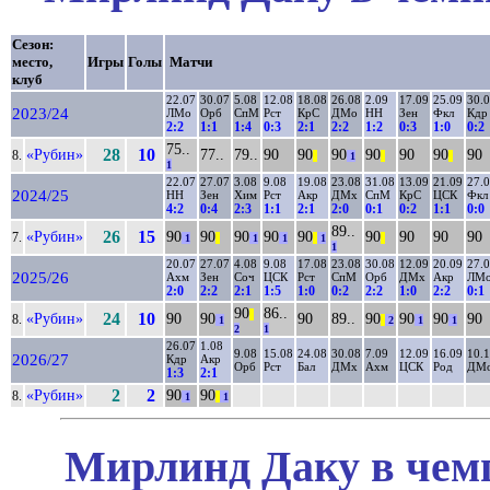
Сезон:
место,
Игры
Голы
Матчи
клуб
22.07
30.07
5.08
12.08
18.08
26.08
2.09
17.09
25.09
30.
2023/24
ЛМо
Орб
СпМ
Рст
КрС
ДМо
НН
Зен
Фкл
Кдр
2:2
1:1
1:4
0:3
2:1
2:2
1:2
0:3
1:0
0:2
75..
«Рубин»
28
10
77..
79..
90
90
90
90
90
90
90
8.
||
1
||
||
1
22.07
27.07
3.08
9.08
19.08
23.08
31.08
13.09
21.09
27.
2024/25
НН
Зен
Хим
Рст
Акр
ДМх
СпМ
КрС
ЦСК
Фкл
4:2
0:4
2:3
1:1
2:1
2:0
0:1
0:2
1:1
0:0
89..
«Рубин»
26
15
90
90
90
90
90
90
90
90
90
7.
1
||
1
1
||
1
||
1
20.07
27.07
4.08
9.08
17.08
23.08
30.08
12.09
20.09
27.
2025/26
Ахм
Зен
Соч
ЦСК
Рст
СпМ
Орб
ДМх
Акр
ЛМ
2:0
2:2
2:1
1:5
1:0
0:2
2:2
1:0
2:2
0:1
90
86..
||
«Рубин»
24
10
90
90
90
89..
90
90
90
90
8.
1
||
2
1
1
2
1
26.07
1.08
9.08
15.08
24.08
30.08
7.09
12.09
16.09
10.
2026/27
Кдр
Акр
Орб
Рст
Бал
ДМх
Ахм
ЦСК
Род
ДМ
1:3
2:1
«Рубин»
2
2
90
90
8.
1
||
1
Мирлинд Даку в чемп