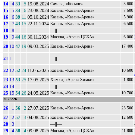
14
4
33
5
19.08.2024
Самара, «Космос»
3 600
15
5
34
6
23.08.2024
Казань, «Казань-Арена»
7 600
16
6
39
11
05.10.2024
Казань, «Казань-Арена»
5 900
17
7
43
15
22.11.2024
Казань, «Казань-Арена»
6 500
18
8
––||––
19
9
44
16
30.11.2024
Москва, «Арена ЦСКА»
6 000
20
10
47
19
09.03.2025
Казань, «Казань-Арена»
17 400
21
11
––||––
22
12
52
24
11.05.2025
Казань, «Казань-Арена»
10 600
23
13
53
25
17.05.2025
Химки, «Арена Химки»
1 800
24
14
––||––
25
15
54
26
24.05.2025
Казань, «Казань-Арена»
10 700
2025/26
26
1
56
2
27.07.2025
Казань, «Казань-Арена»
23 500
27
2
57
3
04.08.2025
Казань, «Казань-Арена»
12 600
28
3
––||––
29
4
58
4
09.08.2025
Москва, «Арена ЦСКА»
11 800