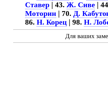
Ставер
| 43.
Ж. Сиве
| 4
Моторин
| 70.
Д. Кабуто
86.
Н. Корец
| 98.
Н. Лоб
Для ваших зам