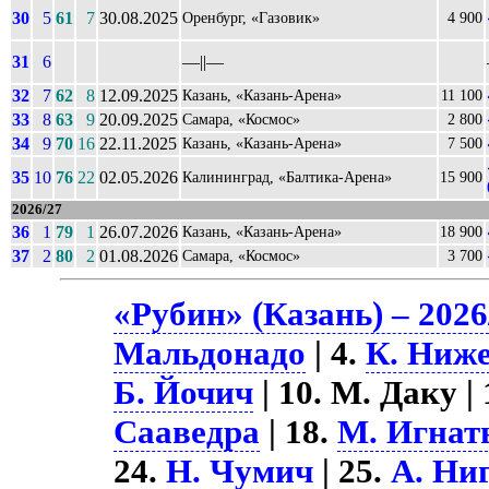
30
5
61
7
30.08.2025
Оренбург, «Газовик»
4 900
31
6
––||––
32
7
62
8
12.09.2025
Казань, «Казань-Арена»
11 100
33
8
63
9
20.09.2025
Самара, «Космос»
2 800
34
9
70
16
22.11.2025
Казань, «Казань-Арена»
7 500
35
10
76
22
02.05.2026
Калининград, «Балтика-Арена»
15 900
2026/27
36
1
79
1
26.07.2026
Казань, «Казань-Арена»
18 900
37
2
80
2
01.08.2026
Самара, «Космос»
3 700
«Рубин» (Казань) – 2026
Мальдонадо
| 4.
К. Ниже
Б. Йочич
| 10. М. Даку | 
Сааведра
| 18.
М. Игнат
24.
Н. Чумич
| 25.
А. Ни