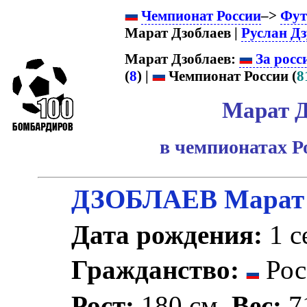
Чемпионат России
–>
Фут
Марат Дзоблаев |
Руслан Дз
Марат Дзоблаев:
За росс
(
8
) |
Чемпионат России (
8
Марат Д
в чемпионатах Р
ДЗОБЛАЕВ Марат 
Дата рождения:
1 с
Гражданство:
Рос
Рост:
180 см.
Вес:
71