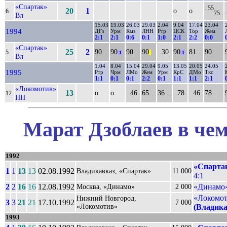
«Спартак»
..55
20
1
о
о
6.
75..
Вл
15.03
19.03
26.03
29.03
2.04
9.04
17.04
23.04
1994
ДГз
Урм
Кмз
ЛНН
Ртр
ЦСК
Тор
Жем
2:1
2:1
0:6
0:1
1:0
2:1
2:2
0:0
«Спартак»
25
2
90
90
90
90
..30
90
81..
90
5.
1
||
1
Вл
1.04
8.04
15.04
29.04
9.05
13.05
20.05
24.05
1995
Ртр
Чрм
ЛМо
Жем
Урм
КрС
ДМо
Ткс
1:1
0:1
0:1
2:2
0:1
1:1
1:1
2:1
«Локомотив»
13
о
о
..46
65..
36..
..78
..46
78..
12.
НН
Марат Дзоблаев в чем
1992
«Спартак
1
1
13
13
02.08.1992
Владикавказ, «Спартак»
11 000
4:1
2
2
16
16
12.08.1992
«Динамо»
Москва, «Динамо»
2 000
«Локомот
Нижний Новгород,
3
3
21
21
17.10.1992
7 000
«Локомотив»
(Владика
1993