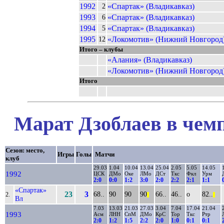
1992
«Спартак» (Владикавказ)
2
1993
«Спартак» (Владикавказ)
6
1994
«Спартак» (Владикавказ)
5
1995
«Локомотив» (Нижний Новгород
12
Итого – клубы
«Алания» (Владикавказ)
«Локомотив» (Нижний Новгород
Итого
Марат Дзоблаев в чемп
Сезон: место,
Игры
Голы
Матчи
клуб
29.03
1.04
10.04
13.04
25.04
2.05
5.05
14.05
1992
ЦСК
ДМо
Оке
ЛМо
ДСт
Ткс
Фкл
Урм
2:0
0:0
1:2
3:0
2:0
2:2
2:1
1:1
«Спартак»
23
3
68..
90
90
90
66..
46..
о
82..
2.
||
||
Вл
7.03
13.03
21.03
27.03
3.04
7.04
17.04
21.04
1993
Асм
ЛНН
СпМ
ДМо
КрС
Тор
Ткс
Ртр
2:0
1:2
1:5
2:2
2:0
1:0
0:1
0:1