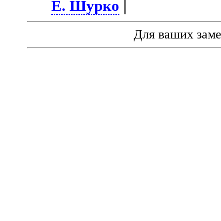
Е. Шурко
|
Для ваших зам