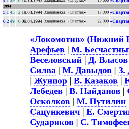
4
1
39
16
10.10.1993
«Спартак
Владикавказ, «Спартак»
15 000
1994
5
1
45
2
19.03.1994
«Спартак
Владикавказ, «Спартак»
17 000
6
2
49
6
09.04.1994
«Спартак
Владикавказ, «Спартак»
22 000
«Локомотив» (Нижний Н
Арефьев
|
М. Бесчастны
Веселовский
|
Д. Власов
Силва
|
М. Давыдов
|
З.
|
Жуниор
|
В. Казаков
|
Лебедев
|
В. Найданов
|
Осколков
|
М. Путилин
Сацункевич
|
Е. Смерти
Судариков
|
С. Тимофее