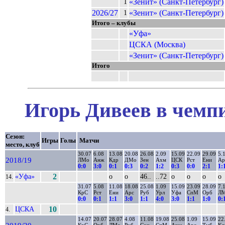
«Зенит» (Санкт-Петербург)
1
2026/27
«Зенит» (Санкт-Петербург)
1
Итого – клубы
«Уфа»
ЦСКА (Москва)
«Зенит» (Санкт-Петербург)
Итого
Игорь Дивеев в чемпи
Сезон:
Игры
Голы
Матчи
место, клуб
30.07
6.08
13.08
20.08
26.08
2.09
15.09
22.09
29.09
5.
2018/19
ЛМо
Анж
Кдр
ДМо
Зен
Ахм
ЦСК
Рст
Ени
Ар
0:0
3:0
0:1
0:3
0:2
1:2
0:3
0:0
2:1
1:
«Уфа»
2
о
о
46..
..72
о
о
о
о
14.
31.07
5.08
11.08
18.08
25.08
1.09
15.09
23.09
28.09
7.
КрС
Рст
Ени
Арс
Руб
Урл
Уфа
СпМ
Орб
Л
0:0
0:1
1:1
3:0
1:1
4:0
3:0
1:1
1:0
0:
ЦСКА
10
4.
14.07
20.07
28.07
4.08
11.08
19.08
25.08
1.09
15.09
22