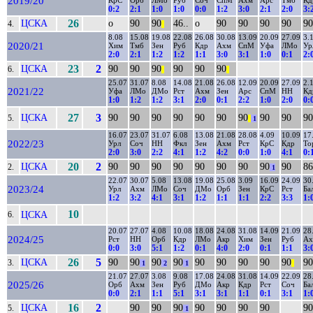
2019/20
КрС
Орб
ЛМо
Руб
Соч
СпМ
Ахм
Арс
Тмб
Кд
0:2
2:1
1:0
1:0
0:0
1:2
3:0
2:1
2:0
3:
ЦСКА
26
о
90
90
46..
о
90
90
90
90
90
4.
||
8.08
15.08
19.08
22.08
26.08
30.08
13.09
20.09
27.09
3.
2020/21
Хим
Тмб
Зен
Руб
Кдр
Ахм
СпМ
Уфа
ЛМо
Ур
2:0
2:1
1:2
1:2
1:1
3:0
3:1
1:0
0:1
2:
ЦСКА
23
2
90
90
90
90
90
90
6.
||
||
25.07
31.07
8.08
14.08
21.08
26.08
12.09
20.09
27.09
2.
2021/22
Уфа
ЛМо
ДМо
Рст
Ахм
Зен
Арс
СпМ
НН
Кд
1:0
1:2
1:2
3:1
2:0
0:1
2:2
1:0
2:0
0:
ЦСКА
27
3
90
90
90
90
90
90
90
90
90
90
5.
||
1
16.07
23.07
31.07
6.08
13.08
21.08
28.08
4.09
10.09
17
2022/23
Урл
Соч
НН
Фкл
Зен
Ахм
Рст
КрС
Кдр
То
2:0
3:0
2:2
4:1
1:2
4:2
0:0
1:0
4:1
0:
ЦСКА
20
2
90
90
90
90
90
90
90
90
90
86
2.
1
22.07
30.07
5.08
13.08
19.08
25.08
3.09
16.09
24.09
30
2023/24
Урл
Ахм
ЛМо
Соч
ДМо
Орб
Зен
КрС
Рст
Ба
1:2
3:2
4:1
3:1
1:2
1:1
1:1
2:2
3:3
1:
10
ЦСКА
6.
20.07
27.07
4.08
10.08
18.08
24.08
31.08
14.09
21.09
28
2024/25
Рст
НН
Орб
Кдр
ЛМо
Акр
Хим
Зен
Руб
Ах
0:0
3:0
5:1
1:2
0:1
4:0
2:0
0:1
1:1
3:
ЦСКА
26
5
90
90
90
90
90
90
90
90
90
90
3.
1
2
1
||
21.07
27.07
3.08
9.08
17.08
24.08
31.08
14.09
22.09
28
2025/26
Орб
Ахм
Зен
Руб
ДМо
Акр
Кдр
Рст
Соч
Ба
0:0
2:1
1:1
5:1
3:1
3:1
1:1
0:1
3:1
1:
ЦСКА
16
2
90
90
90
90
90
90
90
90
5.
1