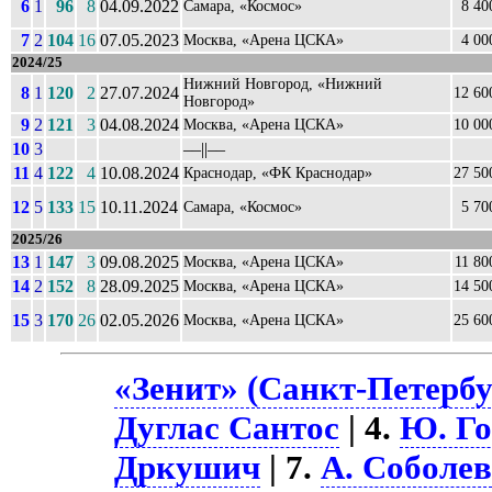
6
1
96
8
04.09.2022
Самара, «Космос»
8 40
7
2
104
16
07.05.2023
Москва, «Арена ЦСКА»
4 00
2024/25
Нижний Новгород, «Нижний
8
1
120
2
27.07.2024
12 60
Новгород»
9
2
121
3
04.08.2024
Москва, «Арена ЦСКА»
10 00
10
3
––||––
11
4
122
4
10.08.2024
Краснодар, «ФК Краснодар»
27 50
12
5
133
15
10.11.2024
Самара, «Космос»
5 70
2025/26
13
1
147
3
09.08.2025
Москва, «Арена ЦСКА»
11 80
14
2
152
8
28.09.2025
Москва, «Арена ЦСКА»
14 50
15
3
170
26
02.05.2026
Москва, «Арена ЦСКА»
25 60
«Зенит» (Санкт-Петербу
Дуглас Сантос
| 4.
Ю. Г
Дркушич
| 7.
А. Соболе