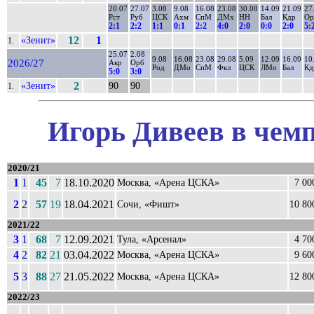
20.07
27.07
3.08
9.08
16.08
23.08
30.08
14.09
21.09
27
Рст
Руб
ЦСК
Ахм
СпМ
ДМх
НН
Бал
Кдр
Ор
2:1
2:2
1:1
0:1
2:2
4:0
2:0
0:0
2:0
5:
«Зенит»
12
1
1.
25.07
2.08
9.08
16.08
23.08
29.08
5.09
12.09
16.09
10
2026/27
Акр
Орб
Род
ДМо
СпМ
Фкл
ЦСК
ЛМо
Бал
Кд
5:0
3:0
«Зенит»
2
90
90
1.
Игорь Дивеев в чемп
2020/21
1
1
45
7
18.10.2020
Москва, «Арена ЦСКА»
7 00
2
2
57
19
18.04.2021
Сочи, «Фишт»
10 80
2021/22
3
1
68
7
12.09.2021
Тула, «Арсенал»
4 70
4
2
82
21
03.04.2022
Москва, «Арена ЦСКА»
9 60
5
3
88
27
21.05.2022
Москва, «Арена ЦСКА»
12 80
2022/23