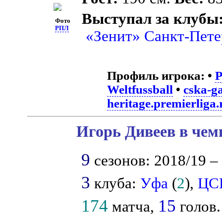
Выступал за клубы
Фото
РПЛ
«Зенит» Санкт-Пете
Профиль игрока:
•
Weltfussball
•
cska-g
heritage.premierliga.
Игорь Дивеев в чем
9
сезонов: 2018/19 – 
3
клуба:
Уфа
(
2
),
ЦС
174
15
матча,
голов.