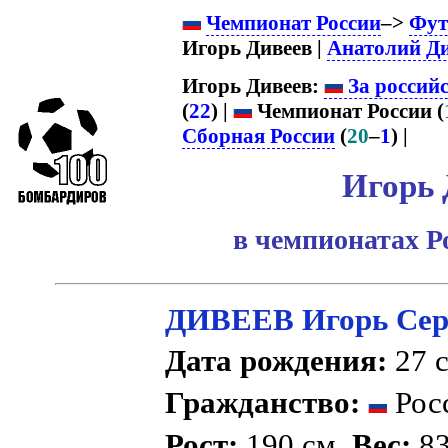
Чемпионат России
–>
Фут
Игорь Дивеев |
Анатолий Д
Игорь Дивеев:
За россий
(
22
) |
Чемпионат России (
Сборная России
(
20
–
1
) |
Игорь 
в чемпионатах Р
ДИВЕЕВ Игорь Сер
Дата рождения:
27 с
Гражданство:
Рос
Рост:
190 см.
Вес:
83