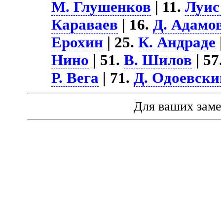
М. Глушенков
| 11.
Луис
Караваев
| 16.
Д. Адамо
Ерохин
| 25.
К. Андраде
Нино
| 51.
В. Шилов
| 57
Р. Вега
| 71.
Д. Одоевски
Для ваших зам