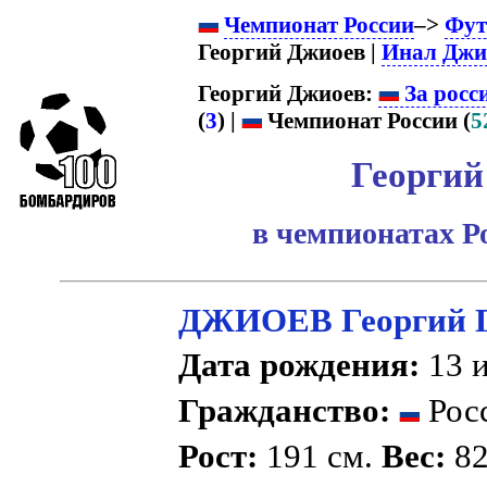
Чемпионат России
–>
Фут
Георгий Джиоев |
Инал Джи
Георгий Джиоев:
За росс
(
3
) |
Чемпионат России (
5
Георгий
в чемпионатах Р
ДЖИОЕВ Георгий 
Дата рождения:
13 и
Гражданство:
Рос
Рост:
191 см.
Вес:
82