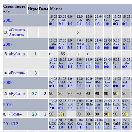
Сезон: место,
Игры
Голы
Матчи
клуб
16.03
23.03
6.04
12.04
19.04
23.04
4.05
10.05
18.05
2003
ДМо
СпМ
Ртр
Руб
ЛМо
Рст
Сат
Чрм
ЦСК
0:1
2:1
1:0
0:4
3:2
1:3
1:0
0:3
0:1
«Спартак-
о
13.
Алания»
11.03
17.03
1.04
7.04
13.04
21.04
29.04
5.05
13.05
2007
ЛМо
Хим
СНч
ФКМ
Сат
Рст
СпМ
Амк
Зен
0:0
0:1
2:2
0:1
2:2
1:0
0:0
0:0
1:1
«Кубань»
1
о
..63
о
о
о
15.
||
11.03
18.03
1.04
8.04
14.04
21.04
29.04
6.05
13.05
Амк
Зен
Луч
Тмь
КрС
Куб
Руб
ЦСК
ЛМо
1:3
2:3
1:1
2:2
1:0
0:1
0:0
1:1
0:2
«Ростов»
3
16.
14.03
21.03
4.04
11.04
19.04
26.04
3.05
11.05
17.05
2009
Руб
СпМ
Сат
Тмь
Амк
ЛМо
Хим
Рст
КрС
0:3
1:0
1:2
0:0
0:1
1:0
2:2
0:0
0:1
«Кубань»
27
2
90
90
90
90
90
90
90
90
90
15.
||
13.03
22.03
27.03
4.04
10.04
17.04
24.04
2.05
6.05
2010
Рст
Руб
КрС
СпМ
ДМо
Зен
ЛМо
ЦСК
Тер
2:0
0:1
3:2
2:2
0:0
0:0
1:2
1:3
2:1
«Томь»
20
1
90
55
90
90
90
90
90
90
8.
|
|
||
||
13.03
20.03
2.04
9.04
17.04
24.04
1.05
8.05
15.05
2011/12
ЦСК
ЛМо
КрС
Кдр
Зен
Руб
Тмь
СпМ
ДМо
0:2
1:0
1:1
0:1
1:3
1:1
1:2
2:1
0:0