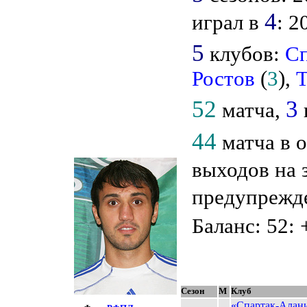
4
играл в
: 2
5
клубов:
Сп
Ростов
(
3
),
52
3
матча,
44
матча в 
выходов на 
предупрежд
Баланс: 52: 
Сезон
М
Клуб
«Спартак-Алан