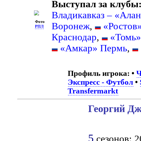
Выступал за клубы
Владикавказ – «Алан
Фото
Воронеж
,
«Ростов»
РПЛ
Краснодар
,
«Томь»
«Амкар» Пермь
,
Профиль игрока:
•
Ч
Экспресс - Футбол
•
Transfermarkt
Георгий Дж
5
сезонов: 20