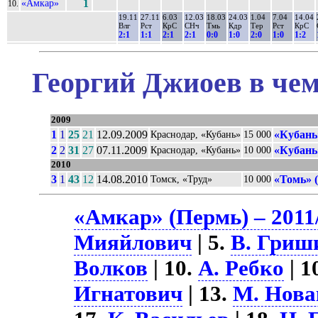
«Амкар»
1
10.
19.11
27.11
6.03
12.03
18.03
24.03
1.04
7.04
14.04
Влг
Рст
КрС
СНч
Тмь
Кдр
Тер
Рст
КрС
2:1
1:1
2:1
2:1
0:0
1:0
2:0
1:0
1:2
Георгий Джиоев в чем
2009
1
1
25
21
12.09.2009
«Кубань
Краснодар, «Кубань»
15 000
2
2
31
27
07.11.2009
«Кубань
Краснодар, «Кубань»
10 000
2010
3
1
43
12
14.08.2010
«Томь» 
Томск, «Труд»
10 000
«Амкар» (Пермь) – 2011
Мияйлович
| 5.
В. Гриш
Волков
| 10.
А. Ребко
| 1
Игнатович
| 13.
М. Нова