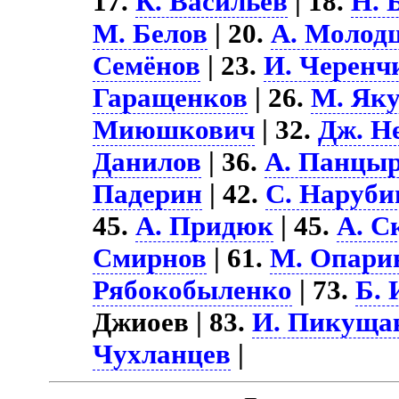
17.
К. Васильев
| 18.
Н. 
М. Белов
| 20.
А. Молод
Семёнов
| 23.
И. Черенч
Гаращенков
| 26.
М. Як
Миюшкович
| 32.
Дж. Н
Данилов
| 36.
А. Панцы
Падерин
| 42.
С. Наруби
45.
А. Придюк
| 45.
А. С
Смирнов
| 61.
М. Опари
Рябокобыленко
| 73.
Б. 
Джиоев | 83.
И. Пикуща
Чухланцев
|