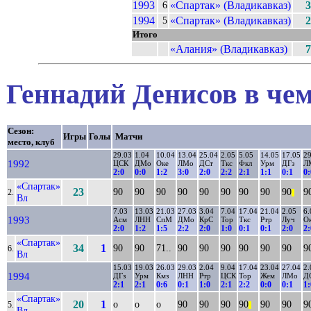
1993
«Спартак» (Владикавказ)
3
6
1994
«Спартак» (Владикавказ)
2
5
Итого
«Алания» (Владикавказ)
7
Геннадий Денисов в чем
Сезон:
Игры
Голы
Матчи
место, клуб
29.03
1.04
10.04
13.04
25.04
2.05
5.05
14.05
17.05
29
1992
ЦСК
ДМо
Оке
ЛМо
ДСт
Ткс
Фкл
Урм
ДГз
Л
2:0
0:0
1:2
3:0
2:0
2:2
2:1
1:1
0:1
0:
«Спартак»
23
90
90
90
90
90
90
90
90
90
9
2.
||
Вл
7.03
13.03
21.03
27.03
3.04
7.04
17.04
21.04
2.05
6.
1993
Асм
ЛНН
СпМ
ДМо
КрС
Тор
Ткс
Ртр
Луч
О
2:0
1:2
1:5
2:2
2:0
1:0
0:1
0:1
2:0
2:
«Спартак»
34
1
90
90
71..
90
90
90
90
90
90
9
6.
Вл
15.03
19.03
26.03
29.03
2.04
9.04
17.04
23.04
27.04
2.
1994
ДГз
Урм
Кмз
ЛНН
Ртр
ЦСК
Тор
Жем
ЛМо
Д
2:1
2:1
0:6
0:1
1:0
2:1
2:2
0:0
0:1
1:
«Спартак»
20
1
о
о
о
90
90
90
90
90
90
9
5.
||
Вл