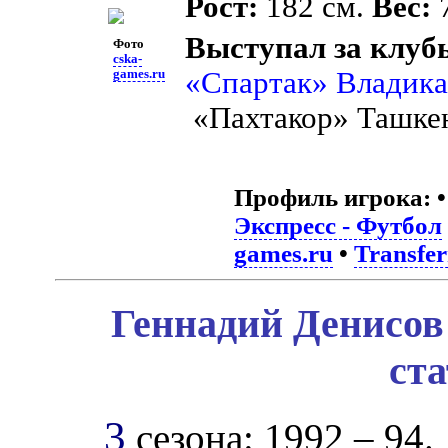
Рост:
182 см.
Вес:
7
Выступал за клуб
Фото
cska-
«Спартак» Владика
games.ru
«Пахтакор» Ташке
Профиль игрока:
Экспресс - Футбол
games.ru
•
Transfe
Геннадий Денисов
ст
3
сезона: 1992 – 94.