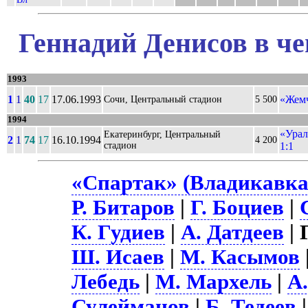
Геннадий Денисов в че
1993
1
1
40
17
17.06.1993
«Жемч
Сочи, Центральный стадион
5 500
1994
«Урал
Екатеринбург, Центральный
2
1
74
17
16.10.1994
4 200
стадион
1:1
«Спартак» (Владикавказ
Р. Битаров
|
Г. Боциев
|
К. Гудиев
|
А. Датдеев
| 
Ш. Исаев
|
М. Касымов
Лебедь
|
М. Мархель
|
А
Сулейманов
|
Б. Тедеев