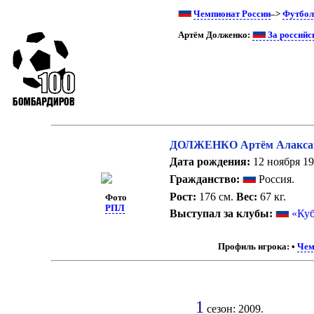
Чемпионат России
–>
Футбол
Артём Долженко:
За российс
ДОЛЖЕНКО Артём Алакса
Дата рождения:
12 ноября 19
Гражданство:
Россия.
Рост:
176 см.
Вес:
67 кг.
Фото
РПЛ
Выступал за клубы:
«Куб
Профиль игрока:
•
Чем
1
сезон: 2009.