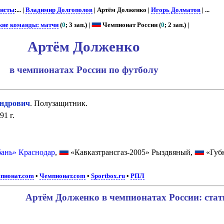
исты
:... |
Владимир Долгополов
| Артём Долженко |
Игорь Долматов
| ...
кие команды: матчи
(
0
; 3 зап.) |
Чемпионат России (
0
; 2 зап.) |
Артём Долженко
в чемпионатах России по футболу
ндрович
. Полузащитник.
91 г.
ань» Краснодар
,
«Кавказтрансгаз-2005» Рыздвяный,
«Губ
пионат.com
•
Чемпионат.com
•
Sportbox.ru
•
РПЛ
Артём Долженко в чемпионатах России: стат