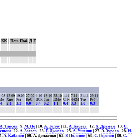
КК
Пен.
Поб.
Д
Г
ы
9.08
12.09
19.09
27.09
4.10
18.10
25.10
1.11
7.11
21.11
29.11
Мо
Хим
Рст
КрС
ЦСК
Зен
ДМо
СНч
ФКМ
Тер
Руб
:4
2:1
3:3
0:0
0:4
0:2
1:1
0:4
3:3
1:0
0:3
А. Тлисов
| 9.
М. Не
| 10.
А. Топчу
| 11.
А. Касаев
| 12.
Х. Драман
| 13.
С.
вецкий
| 22.
А. Засеев
| 23.
Г. Джиоев
| 25.
А. Ушенин
| 27.
Э. Зураев
| 28.
И.
4.
А. Кабанов
| 60. А. Долженко | 65.
Р. Половов
| 69.
С. Горелов
| 80.
С.