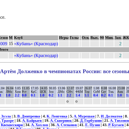
се.
езон
М
Клуб
Игры
Голы
Осн.
Вых.
90
Мин.
Зап.
ЖК
2009
«Кубань» (Краснодар)
2
15
того
«Кубань» (Краснодар)
2
Артём Долженко в чемпионатах России: все сезон
.04
26.04
3.05
11.05
17.05
24.05
30.05
13.06
12.07
19.07
26.07
1.08
8.08
16.08
23.08
2
мк
ЛМо
Хим
Рст
КрС
ЦСК
Зен
ДМо
СНч
ФКМ
Тер
СпМ
Сат
Тмь
Амк
Л
1
1:0
2:2
0:0
0:1
1:0
0:2
1:1
2:2
1:4
1:1
0:4
0:2
0:1
1:0
1
о
о
 Зуэла
| 3.
В. Дмитренко
| 4.
К. Лонгевка
| 5.
А. Мурешан
| 7.
И. Долматов
| 8.
. Траоре
| 18.
А. Байрыев
| 19.
А. Сквернюк
| 20.
Д. Горбушин
| 21.
А. Тихоно
 Квеквескири
| 34.
А. Хохлов
| 36.
А. Степанов
| 41.
Е. Пузин
| 43.
Р. Бугаев
| 4