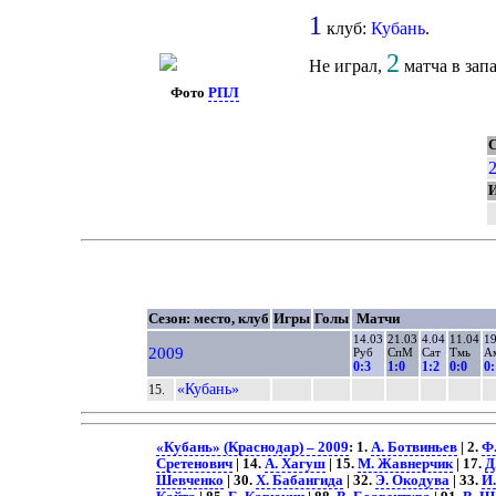
1
клуб:
Кубань
.
2
Не играл,
матча в запа
Фото
РПЛ
С
И
Сезон: место, клуб
Игры
Голы
Матчи
14.03
21.03
4.04
11.04
19
2009
Руб
СпМ
Сат
Тмь
А
0:3
1:0
1:2
0:0
0:
«Кубань»
15.
«Кубань» (Краснодар) – 2009
: 1.
А. Ботвиньев
| 2.
Ф.
Сретенович
| 14.
А. Хагуш
| 15.
М. Жавнерчик
| 17.
Д
Шевченко
| 30.
Х. Бабангида
| 32.
Э. Окодува
| 33.
И.