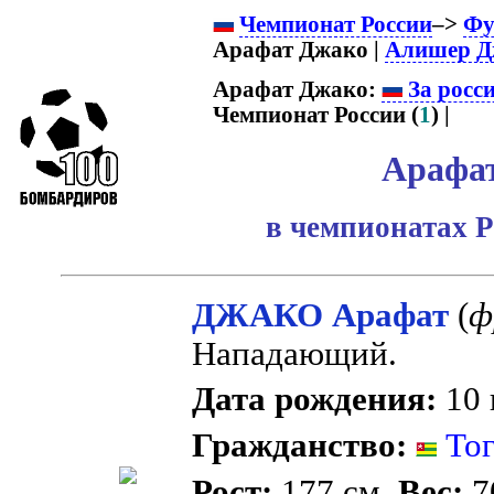
Чемпионат России
–>
Фу
Арафат Джако |
Алишер Д
Арафат Джако:
За росс
Чемпионат России (
1
) |
Арафа
в чемпионатах Р
ДЖАКО Арафат
(
ф
Нападающий.
Дата рождения:
10 
Гражданство:
Тог
Рост:
177 см.
Вес:
70