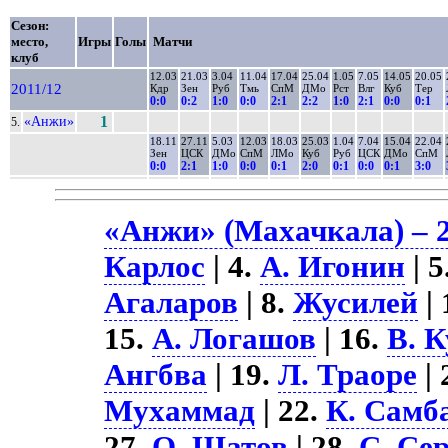
Сезон:
место,
Игры
Голы
Матчи
клуб
12.03
21.03
3.04
11.04
17.04
25.04
1.05
7.05
14.05
20.05
2011/12
Кдр
Зен
Руб
Тмь
СпМ
ДМо
Рст
Влг
Куб
Тер
0:0
0:2
1:0
0:0
2:1
2:2
1:0
2:1
0:0
0:1
«Анжи»
1
5.
18.11
27.11
5.03
12.03
18.03
25.03
1.04
7.04
15.04
22.04
Зен
ЦСК
ДМо
СпМ
ЛМо
Куб
Руб
ЦСК
ДМо
СпМ
0:0
2:1
1:0
0:0
0:1
2:0
0:1
0:0
0:1
3:0
«Анжи» (Махачкала) – 2
Карлос
| 4.
А. Игонин
| 5
Агаларов
| 8.
Жусилей
| 
15.
А. Логашов
| 16.
В. 
Ангбва
| 19.
Л. Траоре
| 
Мухаммад
| 22.
К. Самб
27.
О. Шатов
| 28.
С. Се