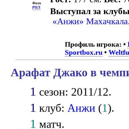
Фото
РПЛ
Выступал за клубы
«Анжи» Махачкала
Профиль игрока:
•
Sportbox.ru
•
Weltfu
Арафат Джако в чемпи
1
сезон: 2011/12.
1
клуб:
Анжи
(
1
).
1
матч.