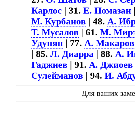
Карлос
| 31.
Е. Помазан
М. Курбанов
| 48.
А. Иб
Т. Мусалов
| 61.
М. Мир
Удунян
| 77.
А. Макаров
| 85.
Л. Диарра
| 88.
А. И
Гаджиев
| 91.
А. Джиоев
Сулейманов
| 94.
И. Абд
Для ваших зам