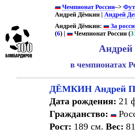
Чемпионат России
–>
Фут
Андрей Дёмкин |
Андрей Де
Андрей Дёмкин:
За росси
(
6
) |
Чемпионат России (
3
Андрей
в чемпионатах Р
ДЁМКИН Андрей П
Дата рождения:
21 ф
Гражданство:
Рос
Рост:
189 см.
Вес:
81