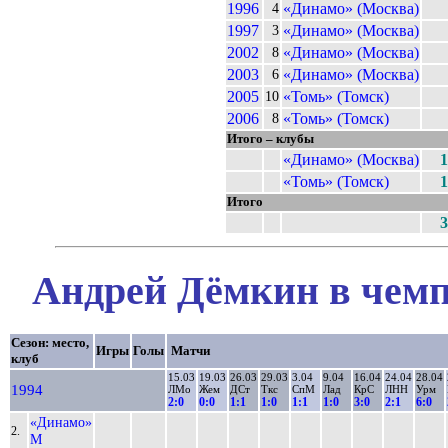
1996
«Динамо» (Москва)
4
1997
«Динамо» (Москва)
3
2002
«Динамо» (Москва)
8
2003
«Динамо» (Москва)
6
2005
«Томь» (Томск)
10
2006
«Томь» (Томск)
8
Итого – клубы
«Динамо» (Москва)
1
«Томь» (Томск)
1
Итого
3
Андрей Дёмкин в чемп
Сезон: место,
Игры
Голы
Матчи
клуб
15.03
19.03
26.03
29.03
3.04
9.04
16.04
24.04
28.04
1994
ЛМо
Жем
ДСт
Ткс
СпМ
Лад
КрС
ЛНН
Урм
2:0
0:0
1:1
1:0
1:1
1:0
3:0
2:1
6:0
«Динамо»
2.
М