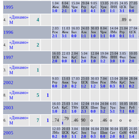
1.04
8.04
15.04
29.04
9.05
13.05
20.05
24.05
27.05
1995
Жем
ЛМо
Чрм
Ртр
КрС
Урм
ЛНН
ЦСК
Ткс
1:0
2:1
1:0
1:0
4:1
3:0
1:1
3:1
0:0
«Динамо»
4
..89
о
4.
М
2.03
11.03
16.03
24.03
30.03
8.04
14.04
21.04
27.04
1996
Рсм
Жем
Бал
Ала
Зен
Чрм
ЛМо
Ртр
ЦСК
2:1
3:1
0:0
1:1
1:0
1:1
0:0
0:1
1:1
«Динамо»
2
4.
М
16.03
22.03
2.04
5.04
12.04
19.04
23.04
3.05
10.05
1997
ЦСК
Зен
КрС
Бал
Рсм
ЛМо
ЛНН
Фкл
Тюм
2:0
0:0
0:1
2:0
1:0
1:2
3:0
1:0
2:0
«Динамо»
1
3.
М
9.03
13.03
17.03
23.03
30.03
7.04
13.04
20.04
28.04
2002
Ртр
Анж
Тор
ЦСК
Шин
Рсм
ЛМо
КрС
Зен
0:0
2:0
0:2
1:2
1:2
5:0
0:3
0:1
0:2
«Динамо»
5
1
8.
М
16.03
23.03
5.04
12.04
19.04
24.04
4.05
10.05
18.05
2003
СпА
КрС
ТМт
ЦСК
Шин
Тор
Ура
Зен
Руб
1:0
2:1
1:0
2:3
0:0
1:2
5:1
7:1
0:0
«Динамо»
..79
7
1
..74
..46
90
о
..46
о
о
о
6.
М
1
12.03
20.03
3.04
10.04
16.04
23.04
30.04
15.05
21.05
2005
ЛМо
ЦСК
КрС
Зен
Тор
Шин
Сат
СпМ
ФКМ
0:2
0:0
1:1
2:0
0:3
0:0
2:0
0:1
1:4