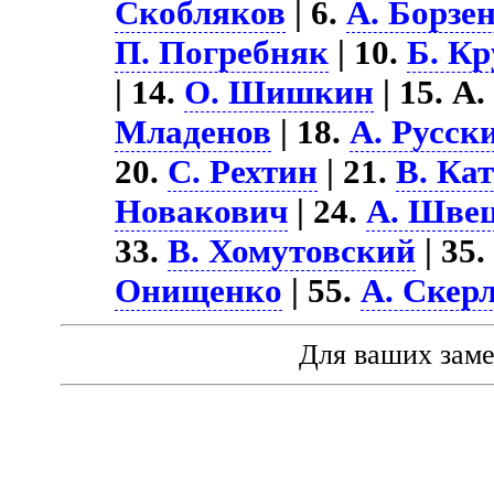
Скобляков
| 6.
А. Борзе
П. Погребняк
| 10.
Б. К
| 14.
О. Шишкин
| 15. А
Младенов
| 18.
А. Русск
20.
С. Рехтин
| 21.
В. Ка
Новакович
| 24.
А. Шве
33.
В. Хомутовский
| 35
Онищенко
| 55.
А. Скер
Для ваших зам