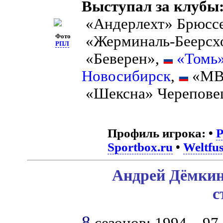
Выступал за клубы
«Андерлехт» Брюсс
Фото
«Жерминаль-Беерсх
РПЛ
«Беверен»,
«Томь
Новосибирск
,
«МВД
«Шексна» Черепове
Профиль игрока:
•
Sportbox.ru
•
Weltfus
Андрей Дёмкин
с
8
сезонов: 1994 – 97, 