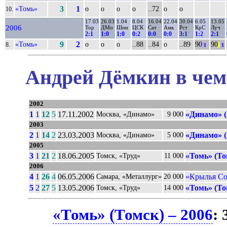
«Томь»
3
1
о
о
о
о
..72
о
о
10.
17.03
26.03
1.04
8.04
16.04
22.04
30.04
6.05
13.05
2006
Тор
ДМо
Шин
ЦСК
Сат
Амк
Рст
КрС
Луч
2:1
1:0
1:0
0:2
0:0
0:0
3:1
1:2
2:1
«Томь»
9
2
о
о
о
..88
..84
о
..89
90
90
8.
1
||
1
Андрей Дёмкин в чем
2002
1
1
12
5
17.11.2002
«Динамо» 
Москва, «Динамо»
9 000
2003
2
1
14
2
23.03.2003
«Динамо» 
Москва, «Динамо»
5 000
2005
3
1
21
2
18.06.2005
«Томь» (То
Томск, «Труд»
11 000
2006
4
1
26
4
06.05.2006
«Крылья Со
Самара, «Металлург»
20 000
5
2
27
5
13.05.2006
«Томь» (То
Томск, «Труд»
14 000
«Томь» (Томск) – 2006
: 