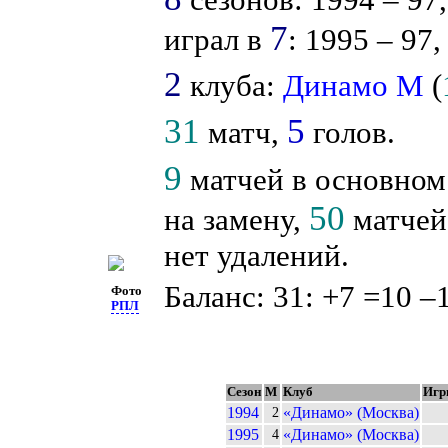
7
играл в
: 1995 – 97,
2
клуба:
Динамо М
(
31
5
матч,
голов.
9
матчей в основном
50
на замену,
матчей 
нет удалений.
Баланс: 31: +7 =10 –
Фото
РПЛ
Сезон
М
Клуб
Игр
1994
«Динамо» (Москва)
2
1995
«Динамо» (Москва)
4