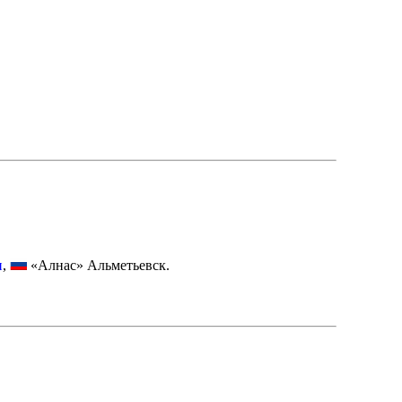
и
,
«Алнас» Альметьевск.