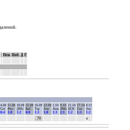
далений.
Пен.
Поб.
Д
Г
4.08
11.08
18.08
25.08
16.09
23.09
1.10
9.10
21.10
27.10
8.11
Сат
Фкл
ДМо
КрС
Тор
Ала
Анж
ЛМо
ЦСК
Сок
Зен
0:4
1:0
1:2
0:0
1:3
1:0
1:3
2:1
1:2
1:3
1:2
..70
о