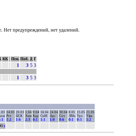
е. Нет предупреждений, нет удалений.
К
КК
Пен.
Поб.
Д
Г
1
3
5
3
1
3
5
3
7.03
14.03
20.03
1.04
9.04
16.04
24.04
30.04
8.05
15.05
21.05
Ахм
Рст
ЦСК
Хим
Кдр
СпМ
Арс
Соч
ЛМо
Урл
Уфа
2:1
1:2
1:6
2:3
0:1
1:1
1:0
0:6
0:1
0:3
1:2
90
1