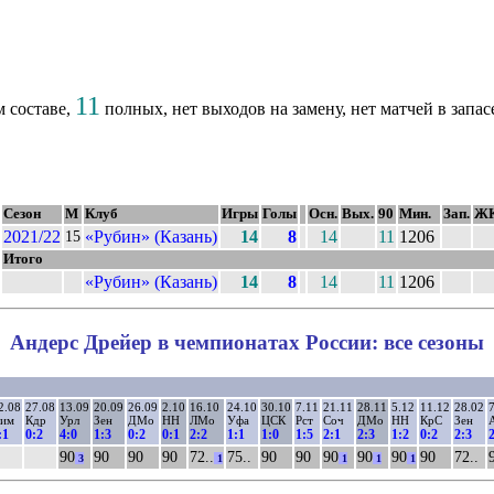
11
 составе,
полных, нет выходов на замену, нет матчей в запас
Сезон
М
Клуб
Игры
Голы
Осн.
Вых.
90
Мин.
Зап.
Ж
2021/22
«Рубин» (Казань)
14
8
14
11
1206
15
Итого
«Рубин» (Казань)
14
8
14
11
1206
Андерс Дрейер в чемпионатах России: все сезоны
2.08
27.08
13.09
20.09
26.09
2.10
16.10
24.10
30.10
7.11
21.11
28.11
5.12
11.12
28.02
им
Кдр
Урл
Зен
ДМо
НН
ЛМо
Уфа
ЦСК
Рст
Соч
ДМо
НН
КрС
Зен
:1
0:2
4:0
1:3
0:2
0:1
2:2
1:1
1:0
1:5
2:1
2:3
1:2
0:2
2:3
90
90
90
90
72..
75..
90
90
90
90
90
90
72..
3
1
1
1
1