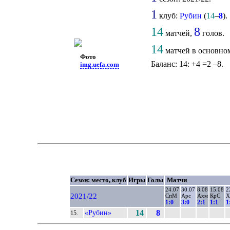
1
клуб:
Рубин
(
14
–
8
).
14
8
матчей,
голов.
14
матчей в основном
Фото
Баланс: 14: +4 =2 –8.
img.uefa.com
Сезон: место, клуб
Игры
Голы
Матчи
24.07
30.07
8.08
15.08
2
2021/22
СпМ
Арс
Ахм
КрС
Х
1:0
3:0
2:1
1:1
1
«Рубин»
14
8
15.