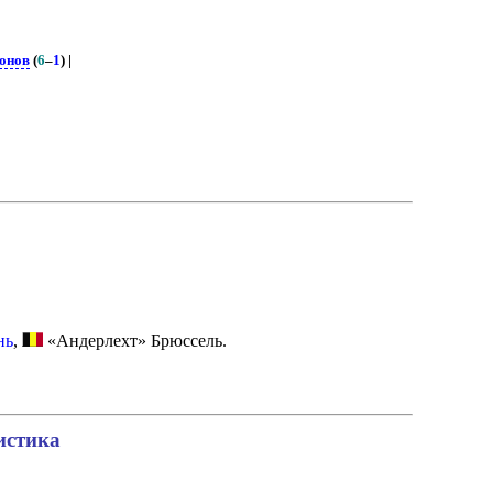
онов
(
6
–
1
) |
нь
,
«Андерлехт» Брюссель.
истика