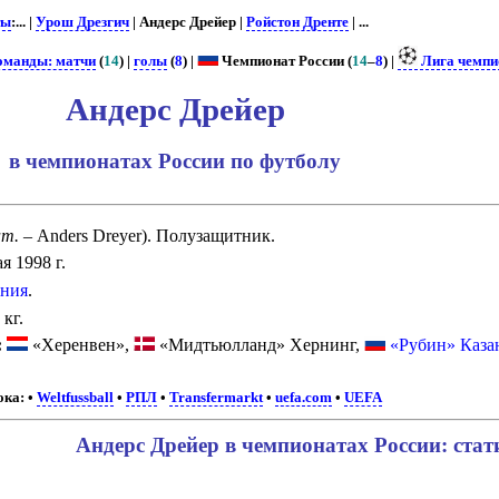
ты
:... |
Урош Дрезгич
| Андерс Дрейер |
Ройстон Дренте
| ...
команды: матчи
(
14
) |
голы
(
8
) |
Чемпионат России (
14
–
8
) |
Лига чемпи
Андерс Дрейер
в чемпионатах России по футболу
ат.
– Anders Dreyer). Полузащитник.
я 1998 г.
ния
.
 кг.
:
«Херенвен»,
«Мидтьюлланд» Хернинг,
«Рубин» Каза
ока:
•
Weltfussball
•
РПЛ
•
Transfermarkt
•
uefa.com
•
UEFA
Андерс Дрейер в чемпионатах России: стат