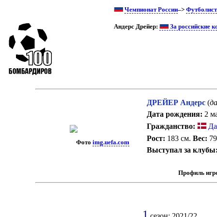
Чемпионат России
–>
Футболис
Андерс Дрейер:
За российские 
ДРЕЙЕР Андерс
(
д
Дата рождения:
2 ма
Гражданство:
Да
Рост:
183 см.
Вес:
79
Фото
img.uefa.com
Выступал за клубы
Профиль игр
1
сезон: 2021/22.