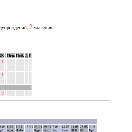
2
дупреждений,
удаления.
КК
Пен.
Поб.
Д
Г
1
1
2
8.03
1.04
8.04
15.04
24.04
29.04
7.05
13.05
21.05
28.05
3.06
рб
Ахм
ДМо
Тор
Кдр
Рст
Зен
Хим
ЦСК
НН
КрС