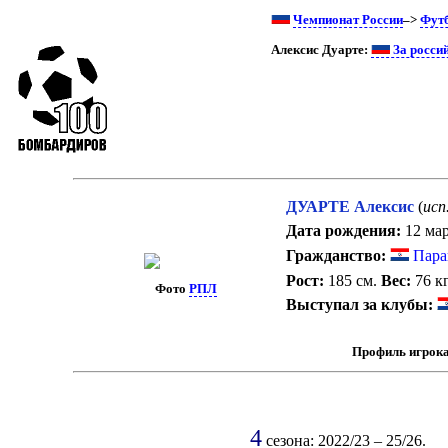
Чемпионат России
–>
Фут
Алексис Дуарте:
За росси
ДУАРТЕ Алексис
(
исп
Дата рождения:
12 мар
Гражданство:
Пара
Рост:
185 см.
Вес:
76 кг
Фото
РПЛ
Выступал за клубы:
Профиль игрока
4
сезона: 2022/23 – 25/26.