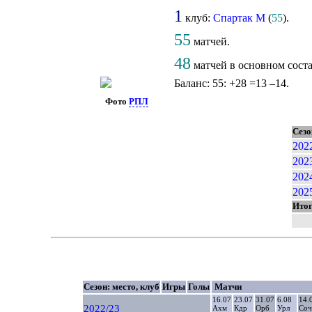
1
клуб:
Спартак М
(
55
).
55
матчей.
48
матчей в основном сост
Баланс: 55: +28 =13 –14.
Фото
РПЛ
Сезо
202
202
202
202
Ито
Сезон: место, клуб
Игры
Голы
Матчи
16.07
23.07
31.07
6.08
14.
2022/23
Ахм
Кдр
Орб
Урл
Соч