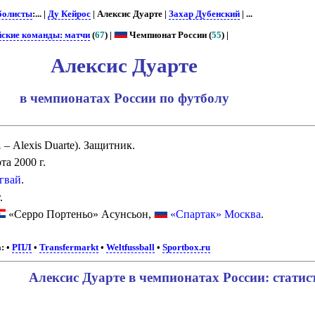
болисты
:... |
Ду Кейрос
| Алексис Дуарте |
Захар Дубенский
| ...
йские команды: матчи
(
67
) |
Чемпионат России (
55
) |
Алексис Дуарте
в чемпионатах России по футболу
.
– Alexis Duarte). Защитник.
та 2000 г.
гвай
.
.
«Серро Портеньо» Асунсьон,
«Спартак» Москва
.
:
•
РПЛ
•
Transfermarkt
•
Weltfussball
•
Sportbox.ru
Алексис Дуарте в чемпионатах России: статис