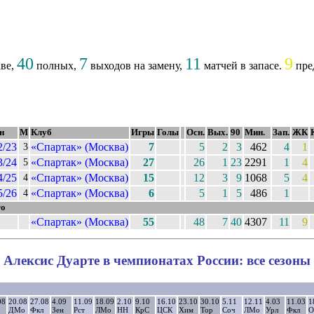
40
7
11
9
аве,
полных,
выходов на замену,
матчей в запасе.
пре
н
М
Клуб
Игры
Голы
Осн.
Вых.
90
Мин.
Зап.
ЖК
2/23
«Спартак» (Москва)
7
5
2
3
462
4
1
3
3/24
«Спартак» (Москва)
27
26
1
23
2291
1
4
5
4/25
«Спартак» (Москва)
15
12
3
9
1068
5
4
4
5/26
«Спартак» (Москва)
6
5
1
5
486
1
4
го
«Спартак» (Москва)
55
48
7
40
4307
11
9
Алексис Дуарте в чемпионатах России: все сезоны
08
20.08
27.08
4.09
11.09
18.09
2.10
9.10
16.10
23.10
30.10
5.11
12.11
4.03
11.03
1
ДМо
Фкл
Зен
Рст
ЛМо
НН
КрС
ЦСК
Хим
Тор
Соч
ЛМо
Урл
Фкл
О