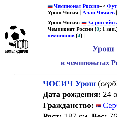
Чемпионат России
–>
Фут
Урош Чосич |
Алан Чочиев
|
Урош Чосич:
За российс
Чемпионат России (
0
; 1 зап.
чемпионов
(
4
) |
Урош 
в чемпионатах Р
ЧОСИЧ Урош
(
серб
Дата рождения:
24 о
Гражданство:
Сер
Рост:
187 см.
Вес:
76