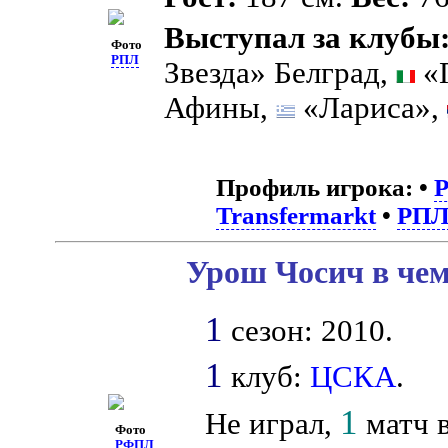
Выступал за клубы
Фото
РПЛ
Звезда» Белград,
«
Афины,
«Лариса»,
Профиль игрока:
•
Transfermarkt
•
РП
Урош Чосич в чем
1
сезон: 2010.
1
клуб:
ЦСКА
.
1
Не играл,
матч в
Фото
РФПЛ