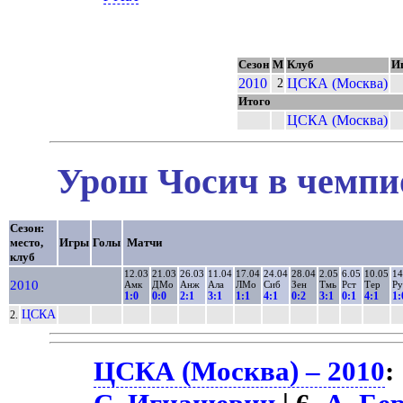
Сезон
М
Клуб
И
2010
ЦСКА (Москва)
2
Итого
ЦСКА (Москва)
Урош Чосич в чемпио
Сезон:
место,
Игры
Голы
Матчи
клуб
12.03
21.03
26.03
11.04
17.04
24.04
28.04
2.05
6.05
10.05
14
2010
Амк
ДМо
Анж
Ала
ЛМо
Сиб
Зен
Тмь
Рст
Тер
Ру
1:0
0:0
2:1
3:1
1:1
4:1
0:2
3:1
0:1
4:1
1:
ЦСКА
2.
ЦСКА (Москва) – 2010
: