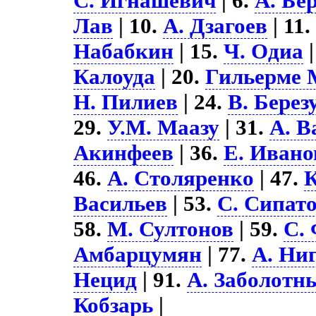
С. Игнашевич
| 6.
А. Бе
Лав
| 10.
А. Дзагоев
| 11
Набабкин
| 15.
Ч. Одиа
|
Калоуда
| 20.
Гильерме 
Н. Пилиев
| 24.
В. Берез
29.
У.М. Маазу
| 31.
А. В
Акинфеев
| 36.
Е. Ивано
46.
А. Столяренко
| 47.
К
Васильев
| 53.
С. Сипат
58.
М. Султонов
| 59.
С.
Амбарцумян
| 77.
А. Ни
Нецид
| 91.
А. Заболотн
Кобзарь
|