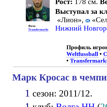
Рост:
178 см.
Ве
Выступал за к
«Лион»,
«Сел
Нижний Новгор
Фото
Transfermarkt
Профиль игро
Weltfussball
•
С
•
Transfermark
Марк Кросас в чемпи
1
сезон: 2011/12.
1
клуб:
Волга НН
(
2