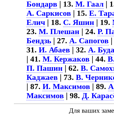
Бондарв
| 13.
М. Гаал
| 
А. Саркисов
| 15.
Е. Тар
Елич
| 18.
С. Яшин
| 19.
23.
М. Плешан
| 24.
Р. П
Бендзь
| 27.
А. Сапогов
|
31.
И. Абаев
| 32.
А. Буд
| 41.
М. Кержаков
| 44.
В
П. Пашин
| 62.
В. Самох
Каджаев
| 73.
В. Черник
| 87.
И. Максимов
| 89.
А
Максимов
| 98.
Д. Карас
Для ваших зам