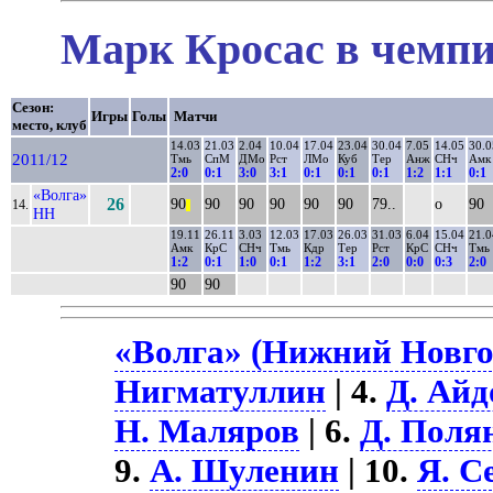
Марк Кросас в чемпи
Сезон:
Игры
Голы
Матчи
место, клуб
14.03
21.03
2.04
10.04
17.04
23.04
30.04
7.05
14.05
30.0
2011/12
Тмь
СпМ
ДМо
Рст
ЛМо
Куб
Тер
Анж
СНч
Амк
2:0
0:1
3:0
3:1
0:1
0:1
0:1
1:2
1:1
0:1
«Волга»
26
90
90
90
90
90
90
79..
о
90
14.
||
НН
19.11
26.11
3.03
12.03
17.03
26.03
31.03
6.04
15.04
21.0
Амк
КрС
СНч
Тмь
Кдр
Тер
Рст
КрС
СНч
Тмь
1:2
0:1
1:0
0:1
1:2
3:1
2:0
0:0
0:3
2:0
90
90
«Волга» (Нижний Новгор
Нигматуллин
| 4.
Д. Айд
Н. Маляров
| 6.
Д. Поля
9.
А. Шуленин
| 10.
Я. С