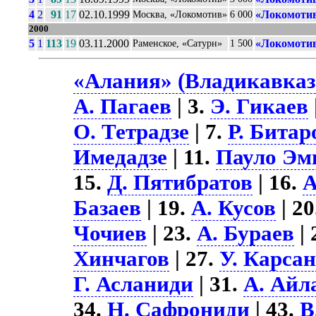
4
2
91
17
02.10.1999
«Локомотив
Москва, «Локомотив»
6 000
2000
5
1
113
19
03.11.2000
«Локомотив
Раменское, «Сатурн»
1 500
«Алания» (Владикавказ)
А. Пагаев
| 3.
Э. Гикаев
О. Тетрадзе
| 7.
Р. Битар
Имедадзе
| 11.
Пауло Эм
15.
Д. Пятибратов
| 16.
А
Базаев
| 19.
А. Кусов
| 2
Чочиев
| 23.
А. Бураев
| 
Хинчагов
| 27.
У. Карса
Г. Асланиди
| 31.
А. Айл
34.
Н. Сафрониди
| 43.
В