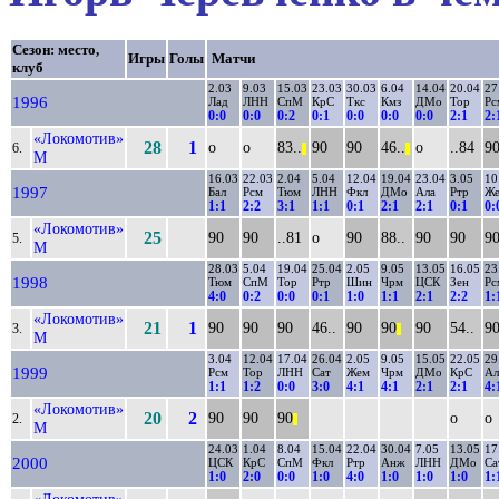
Сезон: место,
Игры
Голы
Матчи
клуб
2.03
9.03
15.03
23.03
30.03
6.04
14.04
20.04
27
1996
Лад
ЛНН
СпМ
КрС
Ткс
Кмз
ДМо
Тор
Рс
0:0
0:0
0:2
0:1
0:0
0:0
0:0
2:1
2:
«Локомотив»
28
1
о
о
83..
90
90
46..
о
..84
9
6.
||
||
М
16.03
22.03
2.04
5.04
12.04
19.04
23.04
3.05
10
1997
Бал
Рсм
Тюм
ЛНН
Фкл
ДМо
Ала
Ртр
Ж
1:1
2:2
3:1
1:1
0:1
2:1
2:1
0:1
0:
«Локомотив»
25
90
90
..81
о
90
88..
90
90
9
5.
М
28.03
5.04
19.04
25.04
2.05
9.05
13.05
16.05
23
1998
Тюм
СпМ
Тор
Ртр
Шин
Чрм
ЦСК
Зен
Рс
4:0
0:2
0:0
0:1
1:0
1:1
2:1
2:2
1:
«Локомотив»
21
1
90
90
90
46..
90
90
90
54..
9
3.
||
М
3.04
12.04
17.04
26.04
2.05
9.05
15.05
22.05
29
1999
Рсм
Тор
ЛНН
Сат
Жем
Чрм
ДМо
КрС
Ал
1:1
1:2
0:0
3:0
4:1
4:1
2:1
2:1
4:
«Локомотив»
20
2
90
90
90
о
о
2.
||
М
24.03
1.04
8.04
15.04
22.04
30.04
7.05
13.05
17
2000
ЦСК
КрС
СпМ
Фкл
Ртр
Анж
ЛНН
ДМо
Са
1:0
2:0
0:0
1:0
4:0
1:0
1:0
1:0
1:
«Локомотив»