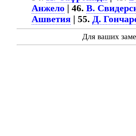
Анжело
| 46.
В. Свидерс
Ашветия
| 55.
Д. Гончар
Для ваших зам