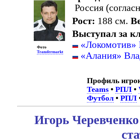
Россия (согласн
Рост:
188 см.
Ве
Выступал за к
«Локомотив»
Фото
Transfermarkt
«Алания» Вла
Профиль игро
Teams
•
РПЛ
•
Футбол
•
РПЛ
Игорь Черевченко
ст