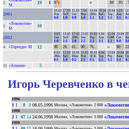
19
1
87
о
..88
..85
..
2.
|
|
М
10.03
17.03
31.03
7.04
14.04
18.04
28.04
5.05
12
2001
Рсм
ЗиЛ
Сат
Фкл
ДМо
КрС
Тор
Ала
А
0:0
1:0
0:0
1:0
2:1
1:2
1:1
3:1
0:
«Локомотив»
10
2.
М
9.03
13.03
17.03
23.03
31.03
6.04
12.04
20.04
27
2002
Сок
ЗиЛ
ДМо
Зен
Ура
Ала
СпМ
Сат
А
1:0
1:2
2:0
2:2
2:2
1:1
1:2
0:0
3:
«Торпедо» М
12
90
26..
61..
90
76..
о
90
22
4.
||
8.03
12.03
16.03
23.03
30.03
6.04
13.04
20.04
28
ЛМо
КрС
Шин
Рсм
ЦСК
Тор
Ртр
Анж
С
0:1
1:4
0:2
2:1
0:1
1:1
1:2
1:1
4:
«Алания»
5
12.
Игорь Черевченко в че
1996
1
1
8
8
08.05.1996
«Локомотив
Москва, «Локомотив»
2 000
1998
2
1
67
14
24.06.1998
«Локомотив
Москва, «Локомотив»
3 000
1999
3
1
89
15
18.09.1999
«Локомотив
Москва, «Локомотив»
3 000