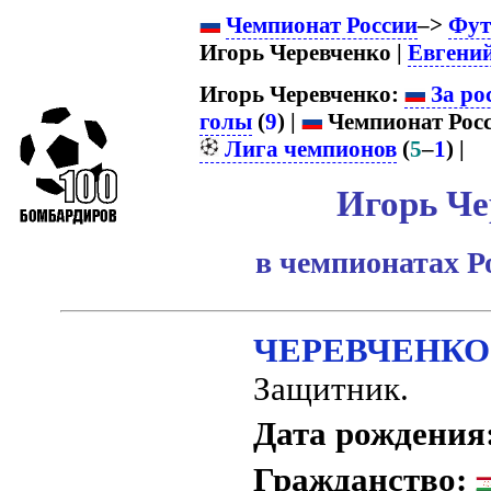
Чемпионат России
–>
Фут
Игорь Черевченко |
Евгени
Игорь Черевченко:
За ро
голы
(
9
) |
Чемпионат Росс
Лига чемпионов
(
5
–
1
) |
Игорь Че
в чемпионатах Р
ЧЕРЕВЧЕНКО И
Защитник.
Дата рождения
Гражданство: