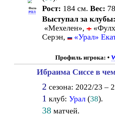
Рост:
184 см.
Вес:
78
Фото
РПЛ
Выступал за клубы
«Мехелен»,
«Фулх
Серэн,
«Урал» Ека
Профиль игрока:
•
W
Ибраима Сиссе в чем
2
сезона: 2022/23 – 2
1
клуб:
Урал
(
38
).
38
матчей.