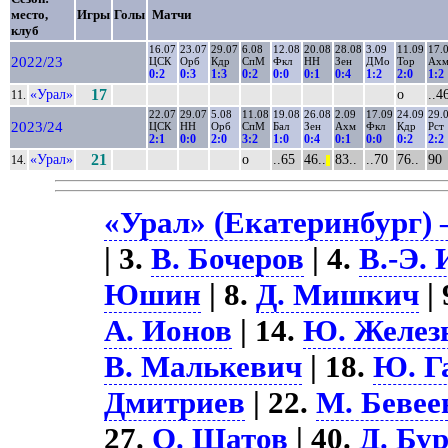
место,
Игры
Голы
Матчи
клуб
16.07
23.07
29.07
6.08
12.08
20.08
28.08
3.09
11.09
17.
2022/23
ЦСК
Орб
Кдр
СпМ
Фкл
НН
Зен
ДМо
Тор
Ах
0:2
0:3
1:3
0:2
0:0
0:1
0:4
1:2
2:0
1:2
«Урал»
17
о
..4
11.
22.07
29.07
5.08
11.08
19.08
26.08
2.09
17.09
24.09
29.
2023/24
ЦСК
НН
Орб
СпМ
Бал
Зен
Ахм
Фкл
Кдр
Рст
2:1
0:0
2:0
3:2
1:0
0:4
0:1
0:0
0:2
2:2
«Урал»
21
о
..65
46..
83..
..70
76..
90
14.
||
«Урал» (Екатеринбург) 
| 3.
В. Бочеров
| 4.
В.-Э.
Юшин
| 8.
Д. Мишкич
| 
А. Ионов
| 14.
Ю. Желез
В. Малькевич
| 18.
Ю. Г
Дмитриев
| 22.
М. Бевее
27.
О. Шатов
| 40.
Д. Бу