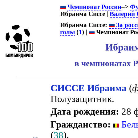
Чемпионат России
–>
Фу
Ибраима Сиссе |
Валерий 
Ибраима Сиссе:
За росс
голы
(
1
) |
Чемпионат Рос
Ибраим
в чемпионатах Р
СИССЕ Ибраима
(
ф
Полузащитник.
Дата рождения:
28 ф
Гражданство:
Бел
(
38
).