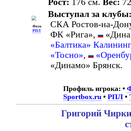
Рост:
176 см.
Вес:
72
Выступал за клубы
СКА Ростов-на-Дон
Фото
РПЛ
ФК «Рига»,
«Дина
«Балтика» Калинин
«Тосно»
,
«Оренбу
«Динамо» Брянск.
Профиль игрока:
•
Sportbox.ru
•
РПЛ
•
Григорий Чирки
с