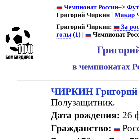
Чемпионат России
–>
Фут
Григорий Чиркин |
Макар 
Григорий Чиркин:
За ро
голы
(
1
) |
Чемпионат Росс
Григори
в чемпионатах Р
ЧИРКИН Григорий 
Полузащитник.
Дата рождения:
26 ф
Гражданство:
Рос