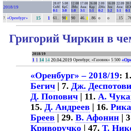
28.07
5.08
12.08
17.08
26.08
2.09
16.09
22.09
28.
2018/19
СпМ
КрС
ЛМо
Анж
Кдр
ДМо
Зен
Ахм
ЦС
0:1
3:0
1:0
3:1
1:1
0:2
1:2
1:1
0:1
«Оренбург»
15
1
61..
90
90
46..
..86
о
о
..15
..7
7.
||
||
Григорий Чиркин в че
2018/19
1
1
14
14
20.04.2019
«Ор
Оренбург, «Газовик»
5 500
«Оренбург» – 2018/19
: 1
Бегич
| 7.
Дж. Деспотов
Д. Попович
| 11.
А. Чук
15.
Д. Андреев
| 16.
Рик
Бреев
| 29.
В. Афонин
| 
Криворучко
| 47.
Т. Ник