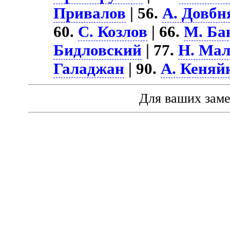
Привалов
| 56.
А. Довбн
60.
С. Козлов
| 66.
М. Ба
Бидловский
| 77.
Н. Ма
Галаджан
| 90.
А. Кеняй
Для ваших зам