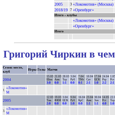
2005
«Локомотив» (Москва)
3
2018/19
«Оренбург»
7
Итого – клубы
«Локомотив» (Москва)
«Оренбург»
Итого
Григорий Чиркин в чем
Сезон: место,
Игры
Голы
Матчи
клуб
15.03
21.03
28.03
3.04
7.04
10.04
17.04
24.04
1.0
2004
Шин
Амк
Тор
Руб
ТМт
Сат
ЦСК
Ртр
Рст
3:0
0:0
1:1
0:0
0:1
2:1
1:0
2:2
2:1
«Локомотив»
1.
М
12.03
19.03
3.04
9.04
16.04
23.04
30.04
14.05
22.
2005
Тмь
ФКМ
ЦСК
Руб
КрС
Амк
Зен
Рст
Тор
2:0
0:0
0:0
1:0
0:0
1:1
1:1
4:0
1:0
«Локомотив»
3.
М