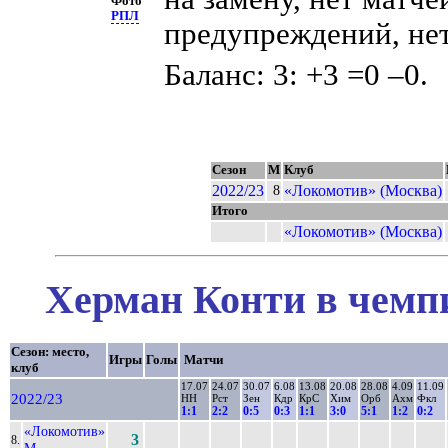
Фото
РПЛ
предупреждений, нет
Баланс: 3: +3 =0 –0.
Сезон
М
Клуб
2022/23
«Локомотив» (Москва)
8
Итого
«Локомотив» (Москва)
Херман Конти в чемпи
Сезон: место,
Игры
Голы
Матчи
клуб
17.07
24.07
30.07
6.08
13.08
20.08
28.08
4.09
11.09
2022/23
НН
Рст
Зен
Кдр
КрС
Хим
Орб
Ахм
Фкл
1:1
2:2
0:5
0:3
1:1
3:0
5:1
1:2
0:2
«Локомотив»
3
8.