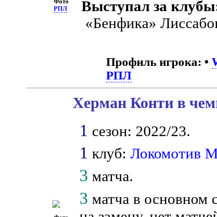
Фото
Выступал за клубы
РПЛ
«Бенфика» Лиссабо
Профиль игрока:
•
РПЛ
Херман Конти в чем
1
сезон: 2022/23.
1
клуб:
Локомотив 
3
матча.
3
матча в основном 
на замену, нет матче