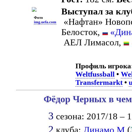
Выступал за клу
Фото
«Нафтан» Новоп
img.uefa.com
Белосток,
«Дин
АЕЛ Лимасол,
Профиль игрока
Weltfussball
•
Wel
Transfermarkt
•
Фёдор Черных в чем
3
сезона: 2017/18 – 1
2
клуба:
Динамо М
(