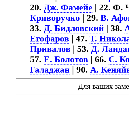
20.
Дж. Фамейе
| 22. Ф.
Криворучко
| 29.
В. Аф
33.
Д. Бидловский
| 38.
Егофаров
| 47.
Т. Никол
Привалов
| 53.
Д. Ланда
57.
Е. Болотов
| 66.
С. К
Галаджан
| 90.
А. Кеняй
Для ваших зам