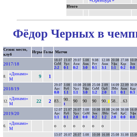
«Оренбург»
Итого
Фёдор Черных в чемпи
Сезон: место,
Игры
Голы
Матчи
клуб
18.07
23.07
29.07
5.08
9.08
12.08
20.08
27.08
10.0
2017/18
СпМ
Урл
Ахм
Амк
Рст
Анж
Уфа
Кдр
Зен
2:2
0:1
0:2
3:0
0:1
3:1
1:1
0:2
0:0
«Динамо»
9
1
8.
М
29.07
3.08
10.08
20.08
25.08
2.09
14.09
22.09
30.0
2018/19
Арс
Руб
Урл
Уфа
СпМ
Орб
ЛМо
Анж
Кдр
0:0
1:1
1:1
3:0
1:2
2:0
1:1
0:1
0:3
«Динамо»
90..
22
2
83..
90
90
90
90..
58..
..63
12.
||
М
1
12.07
21.07
26.07
3.08
10.08
18.08
24.08
30.08
16.0
2019/20
Арс
Руб
Урл
СпМ
Зен
ЛМо
Тмб
КрС
Уфа
1:1
0:1
2:0
0:0
0:2
1:2
2:0
0:0
0:0
«Динамо»
о
о
о
о
о
о
6.
М
13.07
20.07
28.07
5.08
10.08
16.08
25.08
31.08
15.0