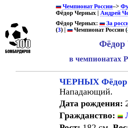
Чемпионат России
–>
Фу
Фёдор Черных |
Андрей Ч
Фёдор Черных:
За росс
(
3
) |
Чемпионат России (
Фёдор
в чемпионатах Р
ЧЕРНЫХ Фёдор
Нападающий.
Дата рождения:
2
Гражданство:
Л
Рост:
182 см.
Вес