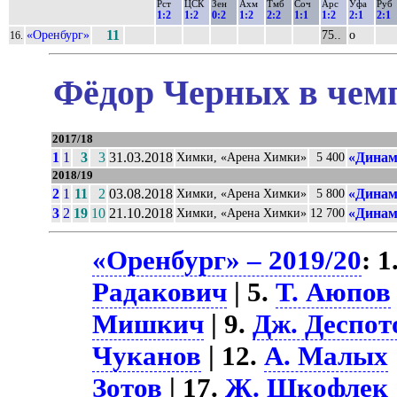
Рст
ЦСК
Зен
Ахм
Тмб
Соч
Арс
Уфа
Руб
1:2
1:2
0:2
1:2
2:2
1:1
1:2
2:1
2:1
«Оренбург»
11
75..
о
16.
Фёдор Черных в чемп
2017/18
1
1
3
3
31.03.2018
«Динам
Химки, «Арена Химки»
5 400
2018/19
2
1
11
2
03.08.2018
«Динам
Химки, «Арена Химки»
5 800
3
2
19
10
21.10.2018
«Динам
Химки, «Арена Химки»
12 700
«Оренбург» – 2019/20
: 1
Радакович
| 5.
Т. Аюпов
Мишкич
| 9.
Дж. Деспот
Чуканов
| 12.
А. Малых
Зотов
| 17.
Ж. Шкофлек