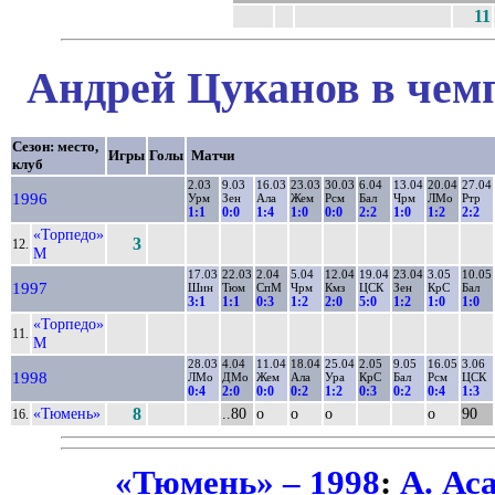
11
Андрей Цуканов в чемп
Сезон: место,
Игры
Голы
Матчи
клуб
2.03
9.03
16.03
23.03
30.03
6.04
13.04
20.04
27.04
1996
Урм
Зен
Ала
Жем
Рсм
Бал
Чрм
ЛМо
Ртр
1:1
0:0
1:4
1:0
0:0
2:2
1:0
1:2
2:2
«Торпедо»
3
12.
М
17.03
22.03
2.04
5.04
12.04
19.04
23.04
3.05
10.05
1997
Шин
Тюм
СпМ
Чрм
Кмз
ЦСК
Зен
КрС
Бал
3:1
1:1
0:3
1:2
2:0
5:0
1:2
1:0
1:0
«Торпедо»
11.
М
28.03
4.04
11.04
18.04
25.04
2.05
9.05
16.05
3.06
1998
ЛМо
ДМо
Жем
Ала
Ура
КрС
Бал
Рсм
ЦСК
0:4
2:0
0:0
0:2
1:2
0:3
0:2
0:4
1:3
«Тюмень»
8
..80
о
о
о
о
90
16.
«Тюмень» – 1998
:
А. Ас