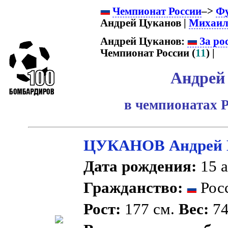
Чемпионат России
–>
Ф
Андрей Цуканов |
Михаил
Андрей Цуканов:
За ро
Чемпионат России (
11
) |
Андрей
в чемпионатах Р
ЦУКАНОВ Андрей 
Дата рождения:
15 а
Гражданство:
Рос
Рост:
177 см.
Вес:
74