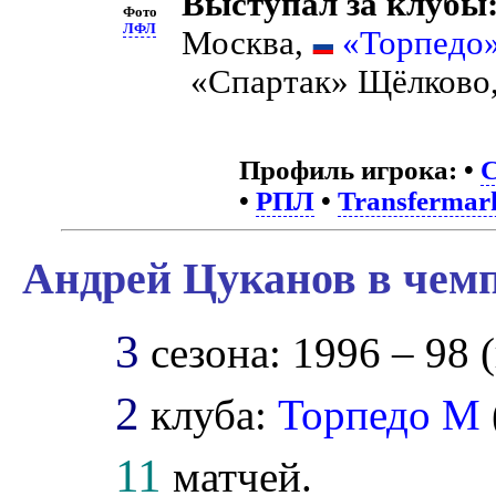
Выступал за клубы
Фото
ЛФЛ
Москва,
«Торпедо
«Спартак» Щёлково
Профиль игрока:
•
С
•
РПЛ
•
Transfermar
Андрей Цуканов в чемп
3
сезона: 1996 – 98 (
2
клуба:
Торпедо М
11
матчей.