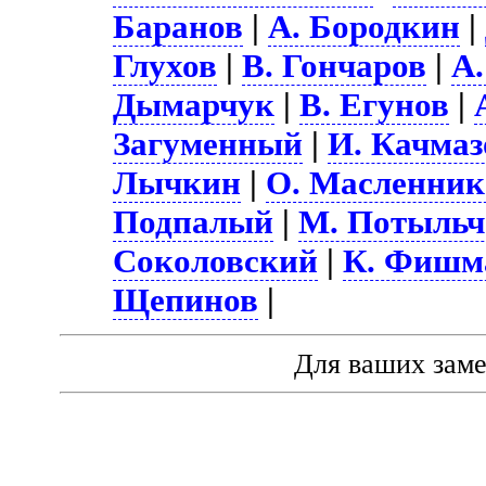
Баранов
|
А. Бородкин
|
Глухов
|
В. Гончаров
|
А.
Дымарчук
|
В. Егунов
|
Загуменный
|
И. Качмаз
Лычкин
|
О. Масленник
Подпалый
|
М. Потыльч
Соколовский
|
К. Фишм
Щепинов
|
Для ваших зам