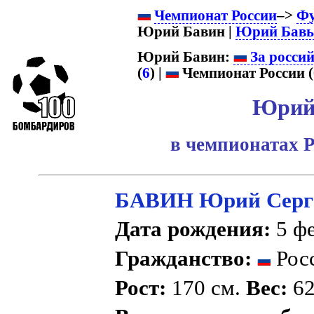
Чемпионат России
–>
Фу
Юрий Бавин |
Юрий Бав
Юрий Бавин:
За росси
(
6
) |
Чемпионат России (
Юрий
в чемпионатах Р
БАВИН Юрий Серг
Дата рождения:
5 фе
Гражданство:
Рос
Рост:
170 см.
Вес:
62