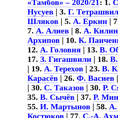
«Тамбов» – 2020/21
: 1.
С
Нусуев
| 3.
Г. Тетрашви
Шляков
| 5.
А. Еркин
| 
7.
А. Алиев
| 8.
А. Кили
Архипов
| 10.
К. Панчен
12.
А. Головня
| 13.
В. О
17.
З. Гигашвили
| 18.
В
| 19.
А. Терехов
| 23.
В. 
Карасёв
| 26.
Ф. Васиев
| 30.
С. Таказов
| 30.
Р. 
35.
В. Сычёв
| 37.
Р. Ми
55.
И. Мартынов
| 58.
А.
Костюков
| 77.
С.-А. Ах