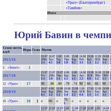
«Урал» (Екатеринбург)
«Тамбов»
Итого
Юрий Бавин в чемпио
Сезон: место,
Игры
Голы
Матчи
клуб
19.07
26.07
1.08
9.08
15.08
24.08
29.08
12.09
20.09
2015/16
ДМо
Урл
Тер
Уфа
Кдр
Руб
КрС
ЦСК
Амк
2:1
4:1
3:0
1:0
0:2
3:1
1:3
2:2
1:1
«Зенит»
1
3.
15.07
23.07
29.07
6.08
9.08
14.08
19.08
26.08
11.09
2017/18
Рст
ДМо
Уфа
Кдр
Зен
Арс
ЦСК
ЛМо
СКА
1:1
1:0
1:1
1:1
1:1
2:2
0:0
1:2
1:1
«Урал»
17
90
..86
..80
..78
..74
90
68..
68..
90
12.
||
||
28.07
4.08
10.08
19.08
25.08
1.09
17.09
22.09
29.09
2018/19
Анж
Кдр
ДМо
Зен
Ахм
ЦСК
Рст
Ени
Арс
0:1
1:2
1:1
1:4
2:1
0:4
1:1
2:1
2:1
79..
«Урал»
10
1
о
60..
о
о
о
о
о
о
10.
1
13.07
21.07
26.07
3.08
11.08
17.08
26.08
1.09
14.09