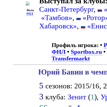
Выступал за клубы
Санкт-Петербург
,
Фото
РПЛ
«Тамбов»
,
«Ротор
Хабаровск»
,
«Енис
Профиль игрока:
•
ФНЛ
•
Sportbox.ru
•
Transfermarkt
Юрий Бавин в чемп
5
сезонов: 2015/16, 2
3
клуба:
Зенит
(
1
),
У