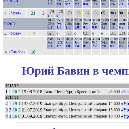
2019/20
Уфа
Ахм
ДМо
Рст
ЛМо
КрС
Соч
Кдр
СпМ
3:2
3:0
0:2
2:2
0:4
1:3
3:1
2:4
2:1
..79
..76
«Урал»
21
3
..70
..33
..82
..63
65..
90
90
11.
||
1
1
1
10.08
15.08
19.08
22.08
26.08
30.08
12.09
19.09
27.09
2020/21
ДМо
Руб
ЛМо
Кдр
Рст
Соч
Хим
Зен
Ахм
0:2
1:1
1:1
1:0
0:1
0:0
3:1
1:1
0:2
«Урал»
7
62..
о
..77
о
63..
о
о
..85
..34
12.
8.08
15.08
18.08
22.08
25.08
30.08
12.09
20.09
26.09
Рст
ЦСК
Хим
Зен
Соч
Руб
Уфа
ЛМо
СпМ
0:1
1:2
1:0
1:4
0:1
2:2
2:0
0:1
0:2
«Тамбов»
10
16.
Юрий Бавин в чемпи
2018/19
1
1
20
2
19.08.2018
«Зе
Санкт-Петербург, «Крестовский»
45 500
2019/20
2
1
29
1
13.07.2019
«Ур
Екатеринбург, Центральный стадион
14 600
3
2
30
2
21.07.2019
«Ур
Екатеринбург, Центральный стадион
15 600
4
3
36
8
01.09.2019
«Ур
Екатеринбург, Центральный стадион
18 400