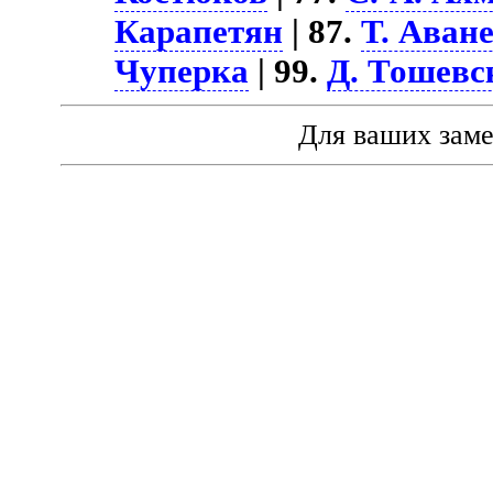
Карапетян
| 87.
Т. Аван
Чуперка
| 99.
Д. Тошевс
Для ваших зам