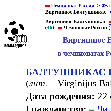
Чемпионат России
–>
Фут
Виргиниюс Балтушникас |
Виргиниюс Балтушникас:
(
46
) |
Чемпионат России (
Виргиниюс 
в чемпионатах Р
БАЛТУШНИКАС Ви
(
лит.
– Virginijus Ba
Дата рождения:
22 
Гражданство:
Лит