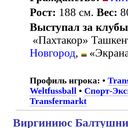
Рост:
188 см.
Вес:
80
Выступал за клубы
«Пахтакор» Ташкен
Новгород
,
«Экрана
Профиль игрока:
•
Tran
Weltfussball
•
Спорт-Экс
Transfermarkt
Виргиниюс Балтушник