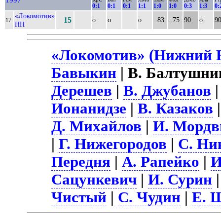
0:1
0:1
0:1
1:1
1:0
1:0
0:3
1:3
0:
«Локомотив»
15
о
о
о
..83
..75
90
о
9
17.
НН
«Локомотив» (Нижний Н
Бавыкин
| В. Балтушни
Дерешев
|
В. Джубанов
Ионанидзе
|
В. Казаков
Д. Михайлов
|
И. Мордв
|
Г. Нижегородов
|
С. Ни
Передня
|
А. Рапейко
|
И
Сацункевич
|
И. Сурин
Чистый
|
С. Чудин
|
Е. 