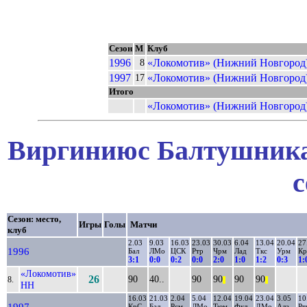
Сезон
М
Клуб
1996
«Локомотив» (Нижний Новгород
8
1997
«Локомотив» (Нижний Новгород
17
Итого
«Локомотив» (Нижний Новгород
Виргиниюс Балтушникас
с
Сезон: место,
Игры
Голы
Матчи
клуб
2.03
9.03
16.03
23.03
30.03
6.04
13.04
20.04
27
1996
Бал
ЛМо
ЦСК
Ртр
Чрм
Лад
Ткс
Урм
К
3:1
0:0
0:2
0:0
2:0
1:0
1:2
0:3
1:
«Локомотив»
26
90
40..
90
90
90
90
8.
||
||
НН
16.03
21.03
2.04
5.04
12.04
19.04
23.04
3.05
10
1997
КрС
Бал
Рсм
ЛМо
Тюм
Фкл
ДМо
Ала
Рт