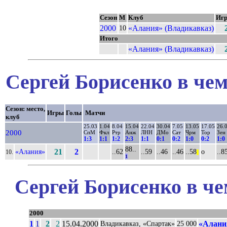
Сезон
М
Клуб
Иг
2000
«Алания» (Владикавказ)
10
Итого
«Алания» (Владикавказ)
Сергей Борисенко в чем
Сезон: место,
Игры
Голы
Матчи
клуб
25.03
1.04
8.04
15.04
22.04
30.04
7.05
13.05
17.05
26.
2000
СпМ
Фкл
Ртр
Анж
ЛНН
ДМо
Сат
Чрм
Тор
Зен
1:3
1:1
1:2
2:3
1:1
0:1
0:2
1:0
0:2
1:0
88..
«Алания»
21
2
..62
..59
..46
..46
..58
о
..8
10.
||
1
Сергей Борисенко в че
2000
1
1
2
2
15.04.2000
«Алани
Владикавказ, «Спартак»
25 000