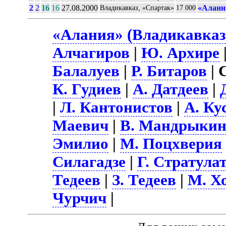
2
2
16
16
27.08.2000
«Алани
Владикавказ, «Спартак»
17 000
«Алания» (Владикавказ)
Алчагиров
|
Ю. Архире
Балалуев
|
Р. Битаров
| 
К. Гудиев
|
А. Датдеев
|
|
Л. Кантонистов
|
А. Ку
Маевич
|
В. Мандрыки
Эмилио
|
М. Поцхверия
Силагадзе
|
Г. Стратула
Тедеев
|
З. Тедеев
|
М. Х
Чурчич
|