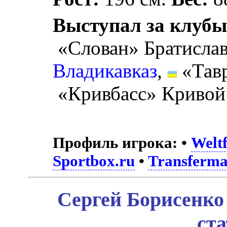
Выступал за клубы
«Слован» Братисла
Владикавказ
,
«Тав
«Кривбасс» Кривой 
Профиль игрока:
•
Weltf
Sportbox.ru
•
Transferma
Сергей Борисенко
ст