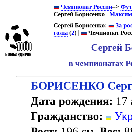
Чемпионат России
–>
Фут
Сергей Борисенко |
Максим
Сергей Борисенко:
За ро
голы
(
2
) |
Чемпионат Росс
Сергей Б
в чемпионатах Р
БОРИСЕНКО Серг
Дата рождения:
17 
Гражданство:
Укр
Рост:
196 см.
Вес:
88