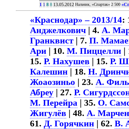
1
1
8
8
13.05.2012
«Сп
Нальчик, «Спартак»
2 500
«Краснодар» – 2013/14
:
Анджелкович
| 4.
А. Ма
Гранквист
| 7.
П. Мамае
Ари
| 10.
М. Пиццелли
|
15.
Р. Нахушев
| 15.
Р. 
Калешин
| 18.
Н. Дринч
Жоаозиньо
| 23.
А. Фил
Абреу
| 27.
Р. Сигурдссо
М. Перейра
| 35.
О. Сам
Жигулёв
| 48.
А. Марче
61.
Д. Горячкин
| 62.
В.