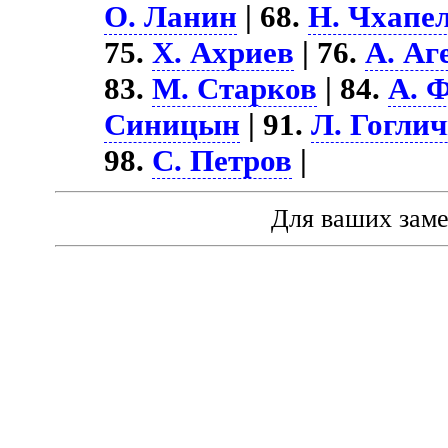
О. Ланин
| 68.
Н. Чхапе
75.
Х. Ахриев
| 76.
А. Аг
83.
М. Старков
| 84.
А. 
Синицын
| 91.
Л. Гоглич
98.
С. Петров
|
Для ваших зам