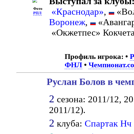
Выступал за клубы
Фото
«Краснодар»
,
«Вол
РПЛ
Воронеж
,
«Авангар
«Окжетпес» Кокчет
Профиль игрока:
•
ФНЛ
•
Чемпионат.c
Руслан Болов в чем
2
сезона: 2011/12, 20
2011/12).
2
клуба:
Спартак Нч