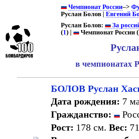
Чемпионат России
–>
Фу
Руслан Болов |
Евгений Б
Руслан Болов:
За росси
(
1
) |
Чемпионат России (
Русла
в чемпионатах Р
БОЛОВ Руслан Хас
Дата рождения:
7 ма
Гражданство:
Рос
Рост:
178 см.
Вес:
71