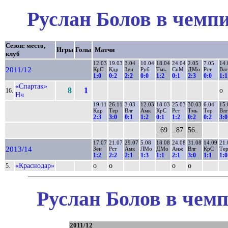
Руслан Болов в чемпи
Сезон: место,
Игры
Голы
Матчи
клуб
12.03
19.03
3.04
10.04
18.04
24.04
2.05
7.05
14.
2011/12
КрС
Кдр
Зен
Руб
Тмь
СпМ
ДМо
Рст
Влг
1:0
0:2
2:2
0:0
1:2
0:1
2:3
0:0
1:1
«Спартак»
8
1
о
16.
Нч
19.11
26.11
3.03
12.03
18.03
25.03
30.03
6.04
15.
Кдр
Тер
Влг
Амк
КрС
Рст
Тмь
Тер
Влг
2:3
3:0
0:1
1:2
0:1
1:2
0:2
0:2
3:0
..69
..87
56..
17.07
21.07
29.07
5.08
18.08
24.08
31.08
14.09
21.
2013/14
Зен
Рст
Амк
ЛМо
ДМо
Анж
Влг
КрС
Те
1:2
2:2
2:1
1:3
1:1
2:1
3:0
1:1
1:0
«Краснодар»
о
о
о
о
5.
Руслан Болов в чемп
2011/12