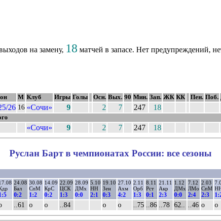
18
выходов на замену,
матчей в запасе. Нет предупреждений, не
зон
М
Клуб
Игры
Голы
Осн.
Вых.
90
Мин.
Зап.
ЖК
КК
Пен.
Поб.
25/26
«Сочи»
9
2
7
247
18
16
ого
«Сочи»
9
2
7
247
18
Руслан Барт в чемпионатах России: все сезоны
17.08
24.08
30.08
14.09
22.09
28.09
5.10
19.10
27.10
2.11
8.11
21.11
1.12
7.12
2.03
7.
Кдр
Бал
СпМ
КрС
ЦСК
ДМх
НН
Зен
Ахм
Орб
Рст
Акр
ДМх
ЛМо
СпМ
Н
1:5
0:2
1:2
0:2
1:3
0:0
2:1
0:3
4:2
1:3
0:1
2:3
0:0
2:4
2:3
1:
о
..61
о
о
..84
о
о
..75
..86
..78
62..
..46
о
о