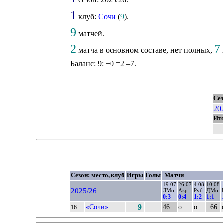
1
клуб:
Сочи
(
9
).
9
матчей.
2
7
матча в основном составе, нет полных,
Баланс: 9: +0 =2 –7.
Се
20
Ит
Сезон: место, клуб
Игры
Голы
Матчи
19.07
26.07
4.08
10.08
2025/26
ЛМо
Акр
Руб
ДМо
0:3
0:4
1:2
1:1
«Сочи»
9
46..
о
о
..66
16.