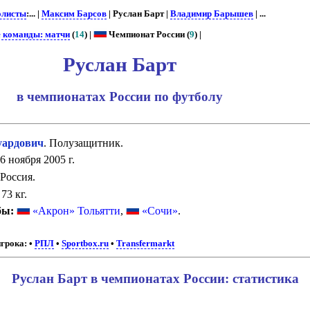
олисты
:... |
Максим Барсов
| Руслан Барт |
Владимир Барышев
| ...
е команды: матчи
(
14
) |
Чемпионат России (
9
) |
Руслан Барт
в чемпионатах России по футболу
уардович
. Полузащитник.
6 ноября 2005 г.
Россия.
73 кг.
бы:
«Акрон» Тольятти
,
«Сочи»
.
грока:
•
РПЛ
•
Sportbox.ru
•
Transfermarkt
Руслан Барт в чемпионатах России: статистика