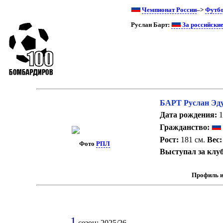
Чемпионат России
–>
Футб
Руслан Барт:
За российски
БАРТ Руслан Эд
Дата рождения:
1
Гражданство:
Рост:
181 см.
Вес:
Фото
РПЛ
Выступал за клу
Профиль и
1
сезон: 2025/26.