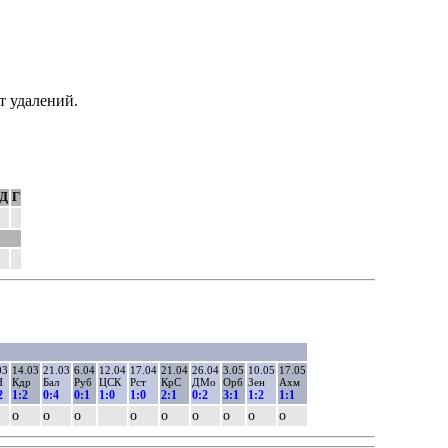
т удалений.
Д
Г
03
14.03
21.03
6.04
12.04
17.04
21.04
26.04
3.05
10.05
17.05
Н
Кдр
Бал
Руб
ЦСК
Рст
КрС
ДМо
Орб
Зен
Ахм
2
1:2
0:4
0:1
1:0
1:0
2:1
0:2
3:1
1:2
1:1
о
о
о
о
о
о
о
о
о