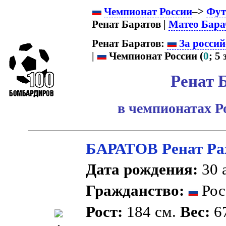
Чемпионат России
–>
Фут
Ренат Баратов |
Матео Бара
Ренат Баратов:
За россий
|
Чемпионат России (
0
; 5 
Ренат 
в чемпионатах Р
БАРАТОВ Ренат Ра
Дата рождения:
30 а
Гражданство:
Рос
Рост:
184 см.
Вес:
67