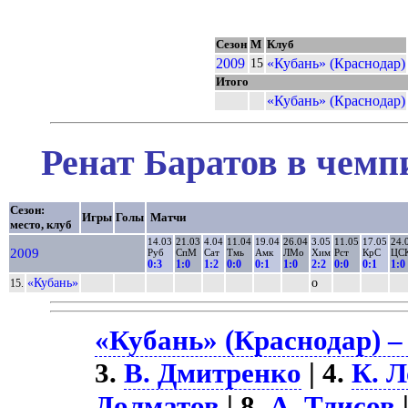
Сезон
М
Клуб
2009
«Кубань» (Краснодар)
15
Итого
«Кубань» (Краснодар)
Ренат Баратов в чемп
Сезон:
Игры
Голы
Матчи
место, клуб
14.03
21.03
4.04
11.04
19.04
26.04
3.05
11.05
17.05
24.
2009
Руб
СпМ
Сат
Тмь
Амк
ЛМо
Хим
Рст
КрС
ЦС
0:3
1:0
1:2
0:0
0:1
1:0
2:2
0:0
0:1
1:0
«Кубань»
о
15.
«Кубань» (Краснодар) –
3.
В. Дмитренко
| 4.
К. 
Долматов
| 8.
А. Тлисов