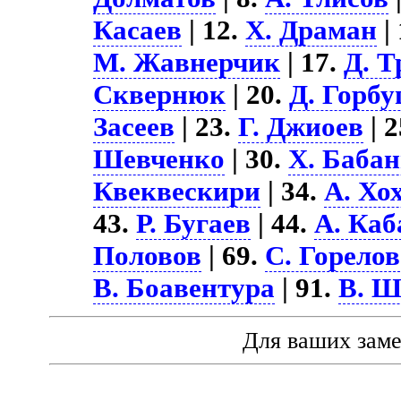
Касаев
| 12.
Х. Драман
|
М. Жавнерчик
| 17.
Д. Т
Сквернюк
| 20.
Д. Горб
Засеев
| 23.
Г. Джиоев
| 
Шевченко
| 30.
Х. Баба
Квеквескири
| 34.
А. Хо
43.
Р. Бугаев
| 44.
А. Каб
Половов
| 69.
С. Горелов
В. Боавентура
| 91.
В. Ш
Для ваших зам