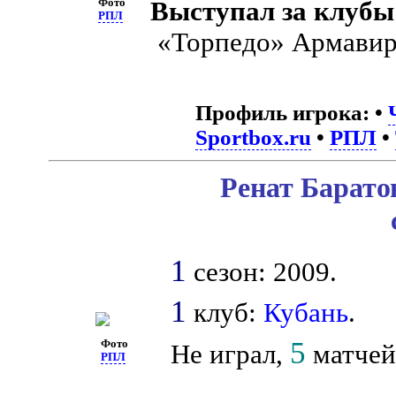
Фото
Выступал за клубы
РПЛ
«Торпедо» Армави
Профиль игрока:
•
Sportbox.ru
•
РПЛ
•
Ренат Барато
1
сезон: 2009.
1
клуб:
Кубань
.
5
Фото
Не играл,
матчей 
РПЛ