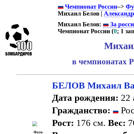
Чемпионат России
–>
Фу
Михаил Белов |
Александр
Михаил Белов:
За росс
Чемпионат России (
0
; 1 зап
Михаи
в чемпионатах Р
БЕЛОВ Михаил Ва
Дата рождения:
22 
Гражданство:
Рос
Рост:
176 см.
Вес:
70
Фото