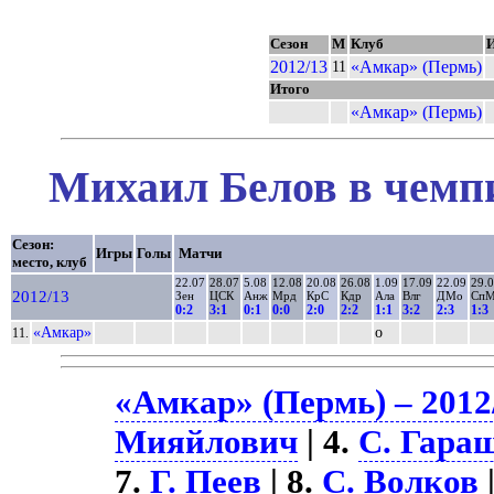
Сезон
М
Клуб
2012/13
«Амкар» (Пермь)
11
Итого
«Амкар» (Пермь)
Михаил Белов в чемпи
Сезон:
Игры
Голы
Матчи
место, клуб
22.07
28.07
5.08
12.08
20.08
26.08
1.09
17.09
22.09
29.
2012/13
Зен
ЦСК
Анж
Мрд
КрС
Кдр
Ала
Влг
ДМо
Сп
0:2
3:1
0:1
0:0
2:0
2:2
1:1
3:2
2:3
1:3
«Амкар»
о
11.
«Амкар» (Пермь) – 2012
Мияйлович
| 4.
С. Гара
7.
Г. Пеев
| 8.
С. Волков