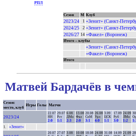
РПЛ
Сезон
М
Клуб
2023/24
«Зенит» (Санкт-Петербу
1
2024/25
«Зенит» (Санкт-Петербу
2
2026/27
«Факел» (Воронеж)
14
Итого – клубы
«Зенит» (Санкт-Петербу
«Факел» (Воронеж)
Итого
Матвей Бардачёв в чем
Сезон:
Игры
Голы
Матчи
место, клуб
22.07
29.07
6.08
13.08
20.08
26.08
3.09
17.09
24.09
30
2023/24
НН
Рст
ДМо
Фкл
СпМ
Урл
ЦСК
Руб
ЛМо
О
2:0
1:1
2:3
2:0
3:1
4:0
1:1
3:0
1:2
1:
«Зенит»
1.
20.07
27.07
3.08
10.08
18.08
24.08
31.08
14.09
21.09
28