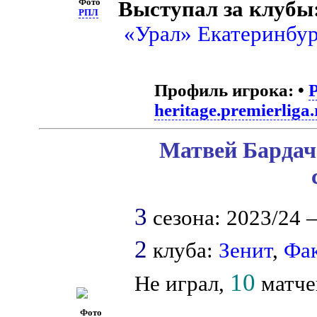
Фото
Выступал за клубы
РПЛ
«Урал» Екатеринбур
Профиль игрока:
•
heritage.premierliga.
Матвей Бардач
3
сезона: 2023/24 –
2
клуба:
Зенит
,
Фа
10
Не играл,
матчей
Фото