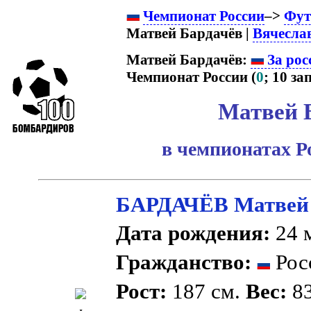
Чемпионат России
–>
Фут
Матвей Бардачёв |
Вячесла
Матвей Бардачёв:
За рос
Чемпионат России (
0
; 10 зап
Матвей 
в чемпионатах Р
БАРДАЧЁВ Матвей 
Дата рождения:
24 м
Гражданство:
Рос
Рост:
187 см.
Вес:
83