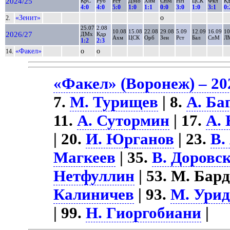
2024/25
КрС
Руб
Рст
ДМо
Хим
СпМ
НН
ЦСК
Фкл
К
4:0
4:0
5:0
1:0
1:1
0:0
3:0
1:0
3:1
0:
«Зенит»
о
2.
25.07
2.08
10.08
15.08
22.08
29.08
5.09
12.09
16.09
10
2026/27
ДМх
Кдр
Ахм
ЦСК
Орб
Зен
Рст
Бал
СпМ
Л
1:2
2:3
«Факел»
о
о
14.
«Факел» (Воронеж) – 20
7.
М. Турищев
| 8.
А. Ба
11.
А. Сутормин
| 17.
А. 
| 20.
И. Юрганов
| 23.
В.
Магкеев
| 35.
В. Доровс
Нетфуллин
| 53. М. Бард
Калиничев
| 93.
М. Ури
| 99.
Н. Гиоргобиани
|