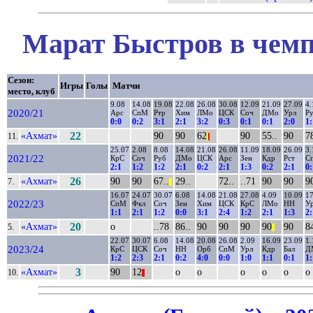
Марат Быстров в чемп
Сезон:
Игры
Голы
Матчи
место, клуб
9.08
14.08
19.08
22.08
26.08
30.08
12.09
21.09
27.09
4.
2020/21
Арс
СпМ
Ртр
Хим
ЛМо
ЦСК
Соч
ДМо
Урл
Р
0:0
0:2
3:1
2:1
3:2
0:3
0:1
0:1
2:0
1:
«Ахмат»
22
90
90
62
90
55..
90
78
11.
|
|
25.07
2.08
8.08
14.08
21.08
26.08
11.09
18.09
26.09
3.
2021/22
КрС
Соч
Руб
ДМо
ЦСК
Арс
Зен
Кдр
Рст
С
2:1
1:2
1:2
2:1
0:2
2:1
1:3
0:2
2:1
0:
«Ахмат»
26
90
90
67..
29..
72..
..71
90
90
9
7.
||
16.07
24.07
30.07
6.08
14.08
21.08
27.08
4.09
10.09
17
2022/23
СпМ
Фкл
Соч
Зен
Хим
ЦСК
КрС
ЛМо
НН
У
1:1
2:1
1:2
0:0
3:1
2:4
1:2
2:1
1:3
2:
«Ахмат»
20
о
..78
86..
90
90
90
90
90
84
5.
||
22.07
30.07
6.08
14.08
20.08
26.08
2.09
16.09
23.09
1.
2023/24
КрС
ЦСК
Соч
НН
Орб
СпМ
Урл
Кдр
Бал
Д
1:2
2:3
2:1
0:2
4:0
0:0
1:0
1:1
0:1
1:
«Ахмат»
3
90
12
о
о
о
о
о
о
10.
||