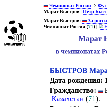
Чемпионат России
–>
Фут
Марат Быстров |
Пётр Быст
Марат Быстров:
За росс
Чемпионат России (
71
) |
Е
Марат 
в чемпионатах Р
БЫСТРОВ Марат
Дата рождения:
1
Гражданство:
Р
Казахстан
(
71
).