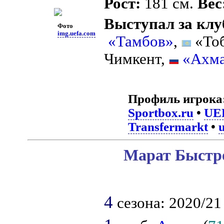
Рост:
181 см.
Вес
Выступал за клу
Фото
img.uefa.com
«Тамбов»
,
«Тоб
Чимкент,
«Ахма
Профиль игрока
Sportbox.ru
•
UE
Transfermarkt
•
Марат Быстро
4
сезона: 2020/21 