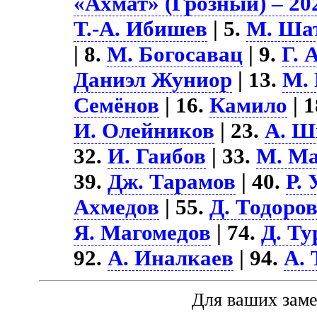
«Ахмат» (Грозный) – 20
Т.-А. Ибишев
| 5.
М. Ша
| 8.
М. Богосавац
| 9.
Г. 
Даниэл Жуниор
| 13.
М. 
Семёнов
| 16.
Камило
| 
И. Олейников
| 23.
А. Ш
32.
И. Гаибов
| 33.
М. Ма
39.
Дж. Тарамов
| 40.
Р.
Ахмедов
| 55.
Д. Тодоро
Я. Магомедов
| 74.
Д. Т
92.
А. Иналкаев
| 94.
А.
Для ваших зам