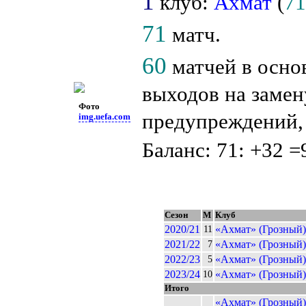
1
клуб:
Ахмат
(
7
71
матч.
60
матчей в осно
выходов на замен
Фото
предупреждений
img.uefa.com
Баланс: 71: +32 =
Сезон
М
Клуб
2020/21
«Ахмат» (Грозный)
11
2021/22
«Ахмат» (Грозный)
7
2022/23
«Ахмат» (Грозный)
5
2023/24
«Ахмат» (Грозный)
10
Итого
«Ахмат» (Грозный)