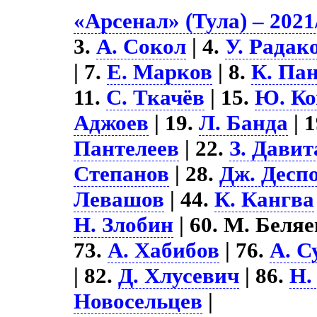
«Арсенал» (Тула) – 2021
3.
А. Сокол
| 4.
У. Радак
| 7.
Е. Марков
| 8.
К. Па
11.
С. Ткачёв
| 15.
Ю. Ко
Аджоев
| 19.
Л. Банда
| 
Пантелеев
| 22.
З. Дави
Степанов
| 28.
Дж. Десп
Левашов
| 44.
К. Кангва
Н. Злобин
| 60. М. Беляе
73.
А. Хабибов
| 76.
А. С
| 82.
Д. Хлусевич
| 86.
Н.
Новосельцев
|