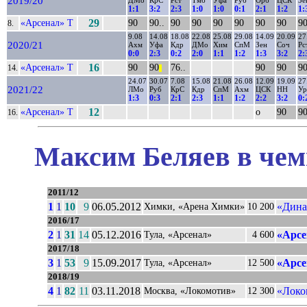
2019/20
ДМо
КрС
Рст
Тмб
Уфа
Руб
Орб
ЦСК
Зе
1:1
3:2
2:3
1:0
1:0
0:1
2:1
1:2
1:
«Арсенал» Т
29
90
90..
90
90
90
90
90
90
9
8.
9.08
14.08
18.08
22.08
25.08
29.08
14.09
20.09
27
2020/21
Ахм
Уфа
Кдр
ДМо
Хим
СпМ
Зен
Соч
Рс
0:0
2:3
0:2
2:0
1:1
1:2
1:3
3:2
2:
«Арсенал» Т
16
90
90
76..
90
90
9
14.
||
24.07
30.07
7.08
15.08
21.08
26.08
12.09
19.09
27
2021/22
ЛМо
Руб
КрС
Кдр
СпМ
Ахм
ЦСК
НН
Ур
1:3
0:3
2:1
2:3
1:1
1:2
2:2
3:2
0:
«Арсенал» Т
12
о
90
9
16.
Максим Беляев в чем
2011/12
1
1
10
9
06.05.2012
«Дина
Химки, «Арена Химки»
10 200
2016/17
2
1
31
14
05.12.2016
«Арсе
Тула, «Арсенал»
4 600
2017/18
3
1
53
9
15.09.2017
«Арсе
Тула, «Арсенал»
12 500
2018/19
4
1
82
11
03.11.2018
«Локо
Москва, «Локомотив»
12 300