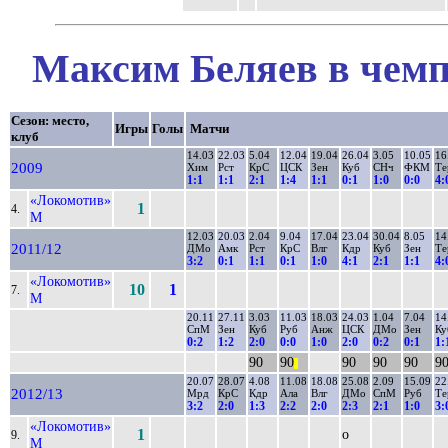
Максим Беляев в чемп
Сезон: место,
Игры
Голы
Матчи
клуб
14.03
22.03
5.04
12.04
19.04
26.04
3.05
10.05
16
2009
Хим
Рст
КрС
ЦСК
Зен
Куб
СНч
ФКМ
Те
1:1
1:1
2:1
1:4
1:1
0:1
1:0
0:0
4:
«Локомотив»
1
4.
М
12.03
20.03
2.04
9.04
17.04
23.04
30.04
8.05
14
2011/12
ДМо
Амк
Рст
КрС
Влг
Кдр
Куб
Зен
Те
3:2
0:1
1:1
0:1
1:0
4:1
2:1
1:1
4:
«Локомотив»
10
1
7.
М
20.11
27.11
3.03
11.03
18.03
24.03
1.04
7.04
14
СпМ
Зен
Куб
Руб
Анж
ЦСК
ДМо
Зен
Ку
0:2
1:2
2:0
0:0
1:0
2:0
0:2
0:1
1:
90
90
90
90
90
9
||
20.07
28.07
4.08
11.08
18.08
25.08
2.09
15.09
22
2012/13
Мрд
КрС
Кдр
Ала
Влг
ДМо
СпМ
Руб
Те
3:2
2:0
1:3
2:2
2:0
2:3
2:1
1:0
3:
«Локомотив»
1
о
9.
М