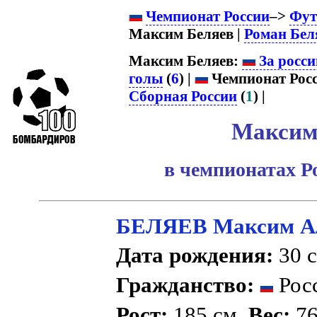
Чемпионат России
–>
Фут
Максим Беляев |
Роман Бел
Максим Беляев:
За росси
голы
(
6
) |
Чемпионат Росс
Сборная России
(
1
) |
Максим
в чемпионатах Р
БЕЛЯЕВ Максим Ал
Дата рождения:
30 с
Гражданство:
Рос
Рост:
185 см.
Вес:
76