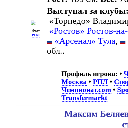
Выступал за клубы
«Торпедо» Владими
«Ростов» Ростов-на
Фото
РПЛ
«Арсенал» Тула
,
обл..
Профиль игрока:
•
Ч
Москва
•
РПЛ
•
Спо
Чемпионат.com
•
Spo
Transfermarkt
Максим Беляев
с