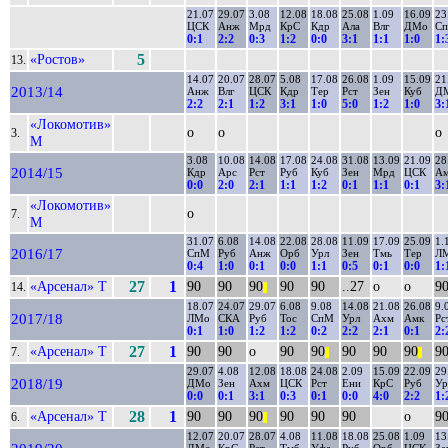
21.07
29.07
3.08
12.08
18.08
25.08
1.09
16.09
23
ЦСК
Анж
Мрд
КрС
Кдр
Ала
Влг
ДМо
С
0:1
2:2
0:3
1:2
0:0
3:1
1:1
1:0
1:
«Ростов»
5
13.
14.07
20.07
28.07
5.08
17.08
26.08
1.09
15.09
21
2013/14
Анж
Влг
ЦСК
Кдр
Тер
Рст
Зен
Куб
Д
2:2
2:1
1:2
3:1
1:0
5:0
1:2
1:0
3:
«Локомотив»
о
о
о
3.
М
3.08
10.08
14.08
17.08
24.08
31.08
13.09
21.09
28
2014/15
Кдр
Арс
Рст
Руб
Куб
Зен
Мрд
ЦСК
А
0:0
2:0
2:1
1:1
1:2
0:1
1:1
0:1
3:
«Локомотив»
о
7.
М
31.07
6.08
14.08
22.08
28.08
11.09
17.09
25.09
1.
2016/17
СпМ
Руб
Анж
Орб
Урл
Зен
Тмь
Тер
Л
0:4
1:0
0:1
0:0
1:1
0:5
0:1
0:0
1:
«Арсенал» Т
27
1
90
90
90
90
90
..27
о
о
9
14.
||
18.07
24.07
29.07
6.08
9.08
14.08
21.08
26.08
9.
2017/18
ЛМо
СКА
Руб
Тос
СпМ
Урл
Ахм
Амк
Рс
0:1
1:0
1:2
1:2
0:2
2:2
2:1
0:1
2:
«Арсенал» Т
27
1
90
90
о
90
90
90
90
90
9
7.
||
||
29.07
4.08
12.08
18.08
24.08
2.09
15.09
22.09
29
2018/19
ДМо
Зен
Ахм
ЦСК
Рст
Ени
КрС
Руб
Ур
0:0
0:1
3:1
0:3
0:1
0:0
4:0
2:2
1:
«Арсенал» Т
28
1
90
90
90
90
90
90
о
9
6.
||
12.07
20.07
28.07
4.08
11.08
18.08
25.08
1.09
13