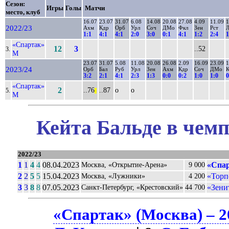
Сезон:
Игры
Голы
Матчи
место, клуб
16.07
23.07
31.07
6.08
14.08
20.08
27.08
4.09
11.09
1
2022/23
Ахм
Кдр
Орб
Урл
Соч
ДМо
Фкл
Зен
Рст
1:1
4:1
4:1
2:0
3:0
0:1
4:1
1:2
2:4
1
«Спартак»
12
3
..52
3.
М
23.07
31.07
5.08
11.08
20.08
26.08
2.09
16.09
23.09
1
2023/24
Орб
Бал
Руб
Урл
Зен
Ахм
Кдр
Соч
ДМо
3:2
2:1
4:1
2:3
1:3
0:0
0:2
1:0
1:0
0
«Спартак»
2
..76
..87
о
о
5.
||
М
Кейта Бальде в чемп
2022/23
1
1
4
4
08.04.2023
«Спар
Москва, «Открытие-Арена»
9 000
2
2
5
5
15.04.2023
«Торп
Москва, «Лужники»
4 200
3
3
8
8
07.05.2023
«Зени
Санкт-Петербург, «Крестовский»
44 700
«Спартак» (Москва) – 2