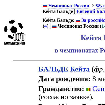
Чемпионат России
–>
Фут
Кейта Бальде |
Евгений Ба
Кейта Бальде:
За россий
(
4
) |
Чемпионат России (
1
Кейта 
в чемпионатах Р
БАЛЬДЕ Кейта
(
фр.
Дата рождения:
8 ма
Гражданство:
Сен
(согласно заявке).