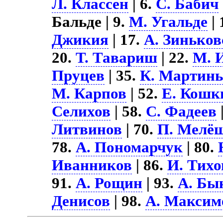
Л. Классен
| 6.
С. Бабич
Бальде | 9.
М. Угальде
| 
Джикия
| 17.
А. Зинько
20.
Т. Тавариш
| 22.
М. 
Пруцев
| 35.
К. Мартин
М. Карпов
| 52.
Е. Кошк
Селихов
| 58.
С. Фадеев
Литвинов
| 70.
П. Мелё
78.
А. Пономарчук
| 80.
Иванников
| 86.
И. Тих
91.
А. Рощин
| 93.
А. Бы
Денисов
| 98.
А. Максим