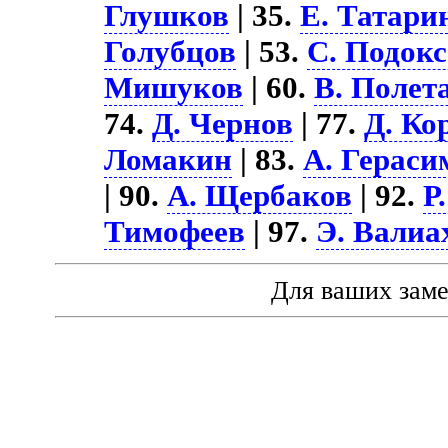
Глушков
| 35.
Е. Татари
Голубцов
| 53.
С. Подок
Мишуков
| 60.
В. Полет
74.
Д. Чернов
| 77.
Д. Ко
Ломакин
| 83.
А. Гераси
| 90.
А. Щербаков
| 92.
Р
Тимофеев
| 97.
Э. Валиа
Для ваших зам