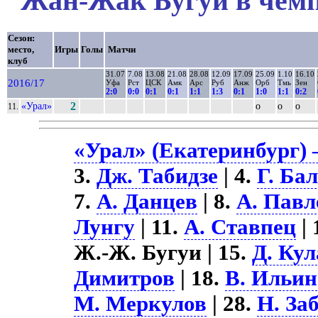
Жан-Жак Бугуи в чемп
Сезон:
место,
Игры
Голы
Матчи
клуб
31.07
7.08
13.08
21.08
28.08
12.09
17.09
25.09
1.10
16.10
2016/17
Уфа
Рст
ЦСК
Амк
Арс
Руб
Анж
Орб
Тмь
Зен
2:0
0:0
0:1
0:1
1:1
1:3
0:1
1:0
1:1
0:2
«Урал»
2
о
о
о
11.
«Урал» (Екатеринбург) 
3.
Дж. Табидзе
| 4.
Г. Ба
7.
А. Данцев
| 8.
А. Павл
Лунгу
| 11.
А. Ставпец
| 
Ж.-Ж. Бугуи | 15.
Д. Ку
Димитров
| 18.
В. Ильин
М. Меркулов
| 28.
Н. За