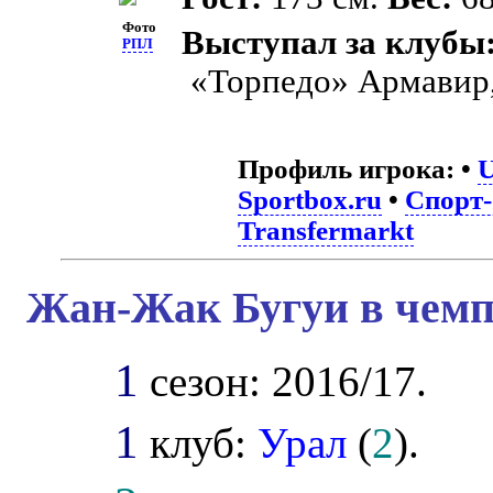
Фото
Выступал за клубы
РПЛ
«Торпедо» Армавир
Профиль игрока:
•
Sportbox.ru
•
Спорт-
Transfermarkt
Жан-Жак Бугуи в чемп
1
сезон: 2016/17.
1
клуб:
Урал
(
2
).