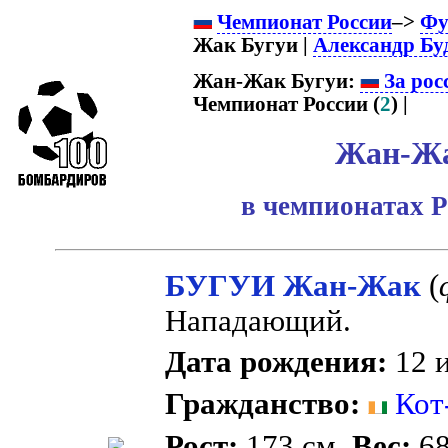
Чемпионат России
–>
Фу
Жак Бугуи |
Александр Бу
Жан-Жак Бугуи:
За рос
Чемпионат России (
2
) |
Жан-Жа
в чемпионатах Р
БУГУИ Жан-Жак
(
Нападающий.
Дата рождения:
12 и
Гражданство:
Кот
Рост:
173 см.
Вес:
68