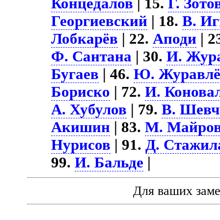
Концедалов
| 15.
Г. Зото
Георгиевский
| 18.
В. И
Лобкарёв
| 22.
Аподи
| 2
Ф. Сантана
| 30.
И. Жур
Бугаев
| 46.
Ю. Журавл
Бориско
| 72.
И. Конова
А. Хубулов
| 79.
В. Шевч
Акишин
| 83.
М. Майро
Нурисов
| 91.
Д. Стажил
99.
И. Бальде
|
Для ваших зам