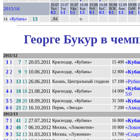
20.07
25.07
31.07
10.08
15.08
24.08
30.08
12.09
19.09
2
2015/16
Урл
Тер
Уфа
Кдр
Руб
КрС
ЦСК
Амк
СпМ
Р
0:2
1:1
1:1
1:1
0:1
0:3
0:1
1:1
3:0
1
«Кубань»
13
..84
о
14.
Георге Букур в чемп
2011/12
1
1
7
7
20.05.2011
«Куба
Краснодар, «Кубань»
15 400
2
2
9
9
10.06.2011
«Куба
Краснодар, «Кубань»
12 800
3
3
13
13
26.06.2011
«Рубин
Казань, Центральный стадион
17 100
«Куба
4
4
18
18
21.08.2011
Краснодар, «Кубань»
14 000
5:0
5
5
20
20
18.09.2011
«Куба
Краснодар, «Кубань»
31 500
6
6
23
23
16.10.2011
«Амка
Пермь, «Звезда»
7 200
2012/13
7
1
41
2
27.07.2012
«Куба
Краснодар, «Кубань»
16 800
8
2
46
7
06.10.2012
«Локо
Москва, «Локомотив»
10 800
9
3
52
13
31.03.2013
«Спарт
Москва, «Лужники»
13 700