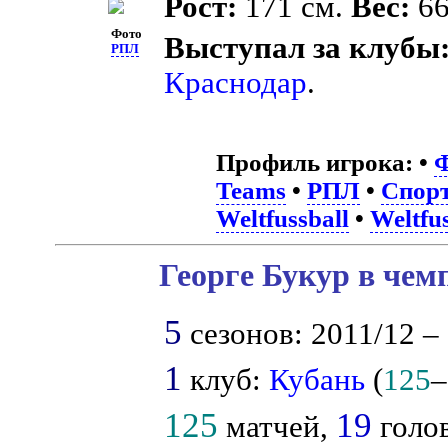
Рост:
171 см.
Вес:
66
Фото
Выступал за клубы
РПЛ
Краснодар
.
Профиль игрока:
•
Ф
Teams
•
РПЛ
•
Спорт
Weltfussball
•
Weltfus
Георге Букур в чем
5
сезонов: 2011/12 – 
1
клуб:
Кубань
(
125
–
125
19
матчей,
голов