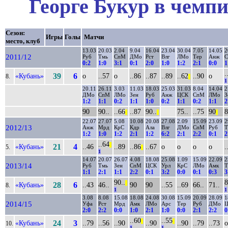
Георге Букур в чемпи
Сезон:
Игры
Голы
Матчи
место, клуб
13.03
20.03
2.04
9.04
16.04
23.04
30.04
7.05
14.05
2
2011/12
Руб
Тмь
СпМ
ДМо
Рст
Влг
ЛМо
Тер
Анж
С
0:2
1:0
3:1
0:1
2:0
1:0
1:2
2:1
0:0
1
.
«Кубань»
39
6
о
..57
о
..86
..87
..89
..62
..90
о
8.
||
1
20.11
26.11
3.03
11.03
18.03
25.03
31.03
8.04
14.04
2
ДМо
СпМ
ЛМо
Зен
Руб
Анж
ЦСК
СпМ
ЛМо
З
1:2
1:1
0:2
1:1
1:0
0:2
1:1
0:2
1:1
2
90
90..
..66
..87
90..
75..
..75
90
8
||
||
||
22.07
27.07
5.08
10.08
20.08
27.08
2.09
15.09
23.09
2
2012/13
Анж
Мрд
КрС
Кдр
Ала
Влг
ДМо
СпМ
Руб
Т
1:2
1:0
1:2
2:1
1:2
6:2
2:1
2:2
0:1
2
..64
||
«Кубань»
21
4
..46
..89
..86
..67
о
о
о
о
.
5.
||
1
14.07
20.07
26.07
4.08
18.08
25.08
1.09
15.09
22.09
2
2013/14
Руб
Тмь
Зен
СпМ
ЦСК
Урл
КрС
ЛМо
Амк
Т
1:1
2:1
1:1
2:2
0:1
3:2
0:0
0:1
0:3
3
90..
8
||
«Кубань»
28
6
..43
46..
90
90
..55
..69
66..
71..
8.
1
1
3.08
8.08
15.08
18.08
24.08
30.08
15.09
20.09
28.09
1
2014/15
Уфа
Рст
Мрд
Амк
ЛМо
Арс
Тер
Руб
ДМо
2:0
2:2
0:0
1:0
2:1
1:0
0:0
2:1
2:2
0
..60
..55
||
||
«Кубань»
24
3
..79
..56
..90
..90
..90
..79
..73
о
10.
1
1