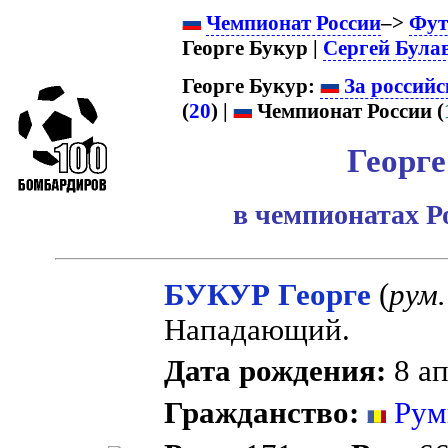
Чемпионат России
–>
Фут
Георге Букур |
Сергей Була
Георге Букур:
За российс
(
20
) |
Чемпионат России (
Георге
в чемпионатах Р
БУКУР Георге
(
рум.
Нападающий.
Дата рождения:
8 ап
Гражданство:
Рум