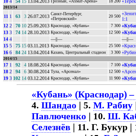
10
4
54
15
13.04.2013
«Терек
Грозный, «Ахмат-Арена»
18 200
2013/14
«Зенит
Санкт-Петербург,
11
1
63
3
26.07.2013
20 500
«Петровский»
1:1
12
2
70
10
25.09.2013
«Куба
Краснодар, «Кубань»
7 300
13
3
74
14
28.10.2013
«Куба
Краснодар, «Кубань»
12 500
14
4
––||––
––||––
15
5
75
15
03.11.2013
«Крас
Краснодар, «Кубань»
25 500
16
6
84
24
13.04.2014
«Рубин
Казань, Центральный стадион
3 300
2014/15
17
1
92
4
18.08.2014
«Куба
Краснодар, «Кубань»
7 100
18
2
94
6
30.08.2014
«Арсен
Тула, «Арсенал»
12 500
19
3
102
14
03.12.2014
«Куба
Краснодар, «Кубань»
11 900
«Кубань» (Краснодар) –
4.
Шандао
| 5.
М. Рабиу
Павлюченко
| 10.
Ш. Ка
Селезнёв
| 11. Г. Букур |