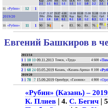
Кдр
ДМо
Зен
Ахм
ЦСК
Рст
Ени
Арс
КрС
2:1
1:1
0:1
1:1
1:1
1:1
1:0
2:2
2:1
«Рубин»
12
1
11.
15.07
21.07
29.07
4.08
10.08
18.08
25.08
31.08
15.09
2019/20
ЛМо
ДМо
Ахм
ЦСК
Кдр
Арс
Рст
Соч
Орб
1:1
1:0
1:0
0:1
0:1
1:0
1:2
0:3
1:2
80..
||
«Рубин»
11
1
90
36
о
83..
90..
89..
76..
10.
|
|
||
1
Евгений Башкиров в че
2013/14
1
1
10
10
09.11.2013
«Том
Томск, «Труд»
4 600
2018/19
2
1
68
24
03.05.2019
«Руб
Казань, «Казань-Арена»
8 100
2019/20
3
1
78
7
15.09.2019
«Оре
Оренбург, «Газовик»
4 800
«Рубин» (Казань) – 2019
К. Плиев
| 4.
С. Бегич
| 