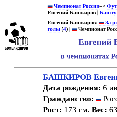
Чемпионат России
–>
Фут
Евгений Башкиров |
Башт
Евгений Башкиров:
За р
голы
(
4
) |
Чемпионат Росс
Евгений 
в чемпионатах Р
БАШКИРОВ Евгени
Дата рождения:
6 ию
Гражданство:
Рос
Рост:
173 см.
Вес:
63