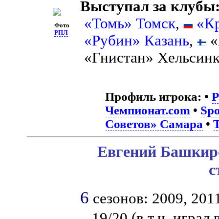
Выступал за клубы
«Томь» Томск
,
«К
Фото
РПЛ
«Рубин» Казань
,
«
«Гнистан» Хельсинк
Профиль игрока:
•
Чемпионат.com
•
Spo
Советов» Самара
•
Евгений Башкиро
с
6
сезонов: 2009, 2011
– 19/20 (в т.ч. играл 