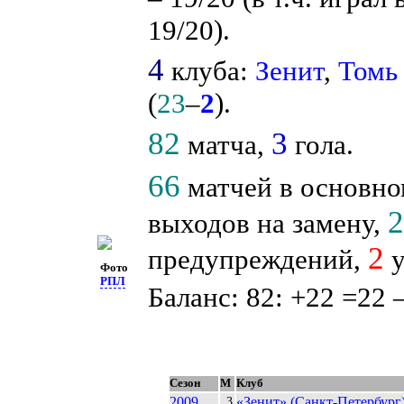
19/20).
4
клуба:
Зенит
,
Томь
(
23
–
2
).
82
3
матча,
гола.
66
матчей в основно
выходов на замену,
2
предупреждений,
у
Фото
РПЛ
Баланс: 82: +22 =22 
Сезон
М
Клуб
2009
«Зенит» (Санкт-Петербург
3