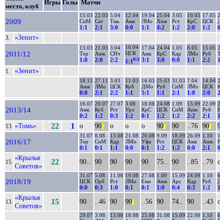
Игры
Голы
Матчи
место, клуб
15.03
22.03
5.04
12.04
19.04
25.04
3.05
10.05
17.05
2009
СпМ
Сат
Тмь
Амк
ЛМо
Хим
Рст
КрС
ЦСК
1:1
2:1
3:0
0:0
1:1
4:2
1:2
2:0
1:2
«Зенит»
3.
10.04
13.03
21.03
3.04
17.04
24.04
1.05
8.05
15.05
2011/12
ЦСК
Тер
Анж
СНч
Амк
КрС
Кдр
ЛМо
Руб
0:3
1:0
2:0
2:2
3:1
3:0
0:0
1:1
2:2
1:1
«Зенит»
1.
18.11
27.11
3.03
11.03
16.03
25.03
31.03
7.04
14.04
Анж
ЛМо
ЦСК
Куб
ДМо
Руб
СпМ
ЛМо
ЦСК
0:0
2:1
2:2
1:1
5:1
1:1
2:1
1:0
2:0
16.07
20.07
27.07
3.08
18.08
24.08
1.09
15.09
22.09
2013/14
Амк
Куб
Рст
Урл
КрС
ЦСК
СпМ
Анж
Руб
0:2
1:2
0:3
1:2
0:1
1:2
1:2
2:2
2:1
«Томь»
22
1
о
90
о
о
о
90
90
..76
90
13.
||
||
||
31.07
8.08
13.08
21.08
26.08
9.09
18.09
26.09
1.10
2016/17
Тер
СпМ
Кдр
ЛМо
Уфа
Рст
ЦСК
Амк
Анж
0:1
0:1
1:1
0:0
0:1
1:2
1:2
0:0
2:1
«Крылья
22
90..
90
90
90
90
75..
90
..85
..79
15.
Советов»
31.07
5.08
11.08
19.08
27.08
1.09
15.09
24.09
1.10
2018/19
ЦСК
Орб
Рст
ЛМо
Ени
Анж
Арс
Кдр
Руб
0:0
0:3
1:0
0:1
0:1
1:0
0:4
0:3
1:2
«Крылья
15
90
..46
90
90
..56
90
74..
90
..43
13.
||
Советов»
29.07
3.08
13.08
18.08
25.08
31.08
15.09
22.09
1.10