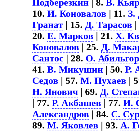
Подберёзкин
| 8.
В. Кья
10.
И. Коновалов
| 11.
З.
Гранат
| 15.
Д. Тарасов
|
20.
Е. Марков
| 21.
Х. К
Коновалов
| 25.
Д. Мака
Сантос
| 28.
О. Абильго
41.
В. Микушин
| 50.
Р.
Седов
| 57.
М. Пухаев
| 
Н. Янович
| 69.
Д. Степа
| 77.
Р. Акбашев
| 77.
И.
Александров
| 84.
С. Су
89.
М. Яковлев
| 93.
А. 