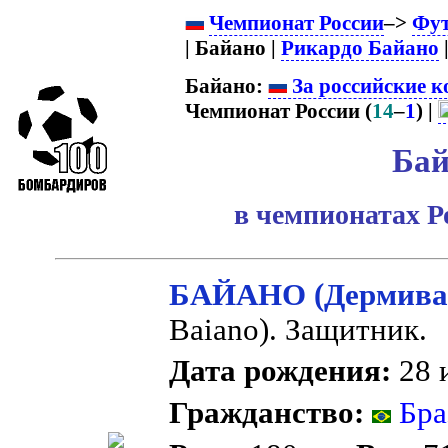
Чемпионат России
–>
Фут
| Байано |
Рикардо Байано
|
Байано:
За российские к
Чемпионат России (
14
–
1
) |
Бай
в чемпионатах Р
БАЙАНО (Дермива
Baiano). Защитник.
Дата рождения:
28 
Гражданство:
Бра