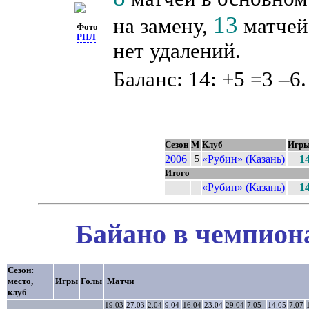
13
на замену,
матчей 
Фото
РПЛ
нет удалений.
Баланс: 14: +5 =3 –6.
Сезон
М
Клуб
Игр
2006
«Рубин» (Казань)
1
5
Итого
«Рубин» (Казань)
1
Байано в чемпиона
Сезон:
место,
Игры
Голы
Матчи
клуб
19.03
27.03
2.04
9.04
16.04
23.04
29.04
7.05
14.05
7.07