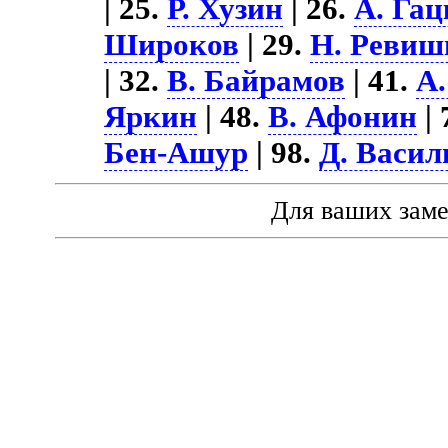
| 25.
Р. Хузин
| 26.
А. Га
Широков
| 29.
Н. Ревиш
| 32.
В. Байрамов
| 41.
А.
Яркин
| 48.
В. Афонин
| 
Бен-Ашур
| 98.
Д. Васил
Для ваших зам