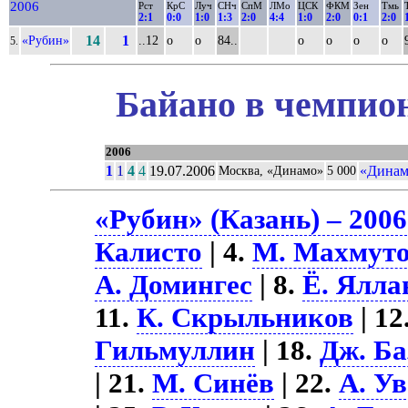
2006
Рст
КрС
Луч
СНч
СпМ
ЛМо
ЦСК
ФКМ
Зен
Тмь
2:1
0:0
1:0
1:3
2:0
4:4
1:0
2:0
0:1
2:0
«Рубин»
14
1
..12
о
о
84..
о
о
о
о
5.
Байано в чемпион
2006
1
1
4
4
19.07.2006
«Динам
Москва, «Динамо»
5 000
«Рубин» (Казань) – 2006
Калисто
| 4.
М. Махмут
А. Домингес
| 8.
Ё. Ялла
11.
К. Скрыльников
| 12
Гильмуллин
| 18.
Дж. Ба
| 21.
М. Синёв
| 22.
А. У