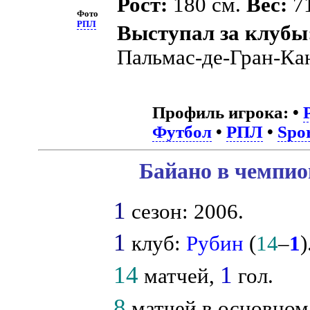
Рост:
180 см.
Вес:
71
Фото
РПЛ
Выступал за клубы
Пальмас-де-Гран-Ка
Профиль игрока:
•
Футбол
•
РПЛ
•
Spo
Байано в чемпио
1
сезон: 2006.
1
клуб:
Рубин
(
14
–
1
)
14
1
матчей,
гол.
8
матчей в основном