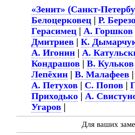
«Зенит» (Санкт-Петербу
Белоцерковец
|
Р. Берез
Герасимец
|
А. Горшков
Дмитриев
|
К. Дымарчу
А. Игонин
|
А. Катульск
Кондрашов
|
В. Кульков
Лепёхин
|
В. Малафеев
А. Петухов
|
С. Попов
|
Приходько
|
А. Свистун
Угаров
|
Для ваших зам