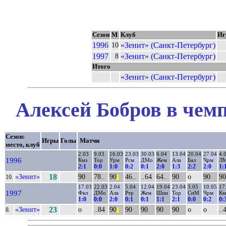
Сезон
М
Клуб
Иг
1996
«Зенит» (Санкт-Петербург)
10
1997
«Зенит» (Санкт-Петербург)
8
Итого
«Зенит» (Санкт-Петербург)
Алексей Бобров в чемп
Сезон:
Игры
Голы
Матчи
место, клуб
2.03
9.03
16.03
23.03
30.03
6.04
13.04
20.04
27.04
4.
1996
Кмз
Тор
Урм
Рсм
ДМо
Жем
Ала
Бал
Чрм
Л
2:1
0:0
1:0
0:2
0:1
2:0
1:3
2:2
2:0
1:
«Зенит»
18
90
78..
90
46..
..64
64..
90
о
90
90
10.
||
17.03
22.03
2.04
5.04
12.04
19.04
23.04
3.05
10.05
17
1997
Фкл
ДМо
Ала
Ртр
Жем
Шин
Тор
СпМ
Чрм
Км
1:0
0:0
2:0
0:1
0:1
1:1
2:1
0:0
0:2
0:
«Зенит»
23
о
..84
90
90
90
90
90
о
о
..
8.
||