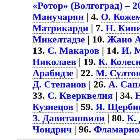
«Ротор» (Волгоград) – 2
Манучарян
| 4.
О. Коже
Матрикарди
| 7.
Н. Кип
Микелтадзе
| 10.
Жано А
13.
С. Макаров
| 14.
И. 
Николаев
| 19.
К. Колес
Арабидзе
| 22.
М. Султо
Д. Степанов
| 26.
А. Сап
33.
С. Кверквелия
| 34.
Кузнецов
| 59.
Я. Щерби
З. Давиташвили
| 80.
К.
Чондрич
| 96.
Фламарио