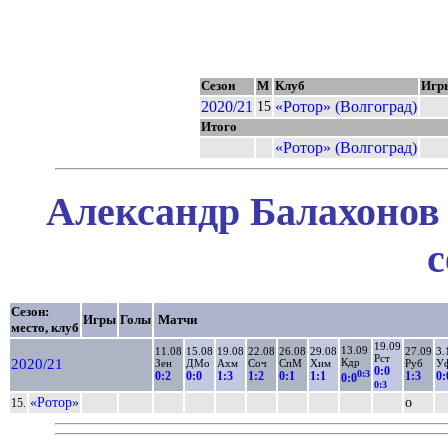
Сезон
М
Клуб
Игр
2020/21
«Ротор» (Волгоград)
15
Итого
«Ротор» (Волгоград)
Александр Балахонов 
с
Сезон:
Игры
Голы
Матчи
место, клуб
19.09
13.09
11.08
15.08
19.08
22.08
26.08
29.08
27.09
3.
Рст
2020/21
Кдр
Зен
ДМо
Ахм
Соч
СпМ
Хим
Руб
У
0:0
0:3
0:2
0:0
1:3
1:2
0:1
1:1
1:3
0:
0:0
0:3
«Ротор»
о
15.