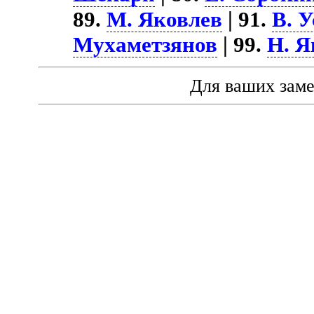
89.
М. Яковлев
| 91.
В. 
Мухаметзянов
| 99.
Н. Я
Для ваших зам