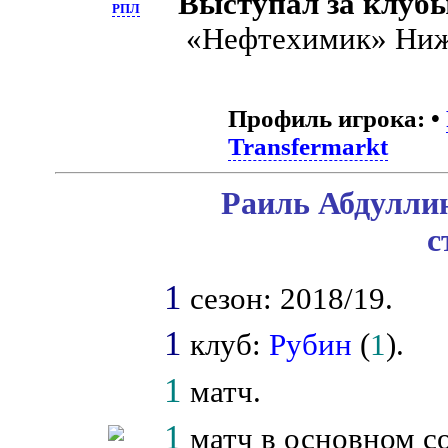
Выступал за клуб
РПЛ
«Нефтехимик» Ниж
Профиль игрока:
•
Transfermarkt
Раиль Абдуллин
с
1
сезон: 2018/19.
1
клуб:
Рубин
(
1
).
1
матч.
1
матч в основном со