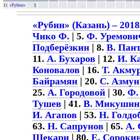
«Рубин»
1
11.
«Рубин» (Казань) – 2018
Чико Ф.
| 5.
Ф. Уремови
Подберёзкин
| 8.
В. Пан
11.
А. Бухаров
| 12.
И. К
Коновалов
| 16.
Т. Акму
Байрамян
| 20.
С. Азмун
25.
А. Городовой
| 30.
Ф.
Тушев
| 41.
В. Микушин
И. Агапов
| 53.
Н. Голдо
63.
Н. Сапрунов
| 65.
А.
Шекари
| 80.
Е. Сороки