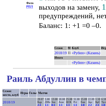
Фото
выходов на замену,
РПЛ
предупреждений, нет
Баланс: 1: +1 =0 –0.
Сезон
М
Клуб
Иг
2018/19
«Рубин» (Казань)
11
Итого
«Рубин» (Казань)
Раиль Абдуллин в чемп
Сезон:
Игры
Голы
Матчи
место, клуб
29.07
3.08
13.08
18.08
25.08
31.08
15.09
22.09
1.10
6.1
2018/19
Кдр
ДМо
Зен
Ахм
ЦСК
Рст
Ени
Арс
КрС
Урл
2:1
1:1
0:1
1:1
1:1
1:1
1:0
2:2
2:1
1:0