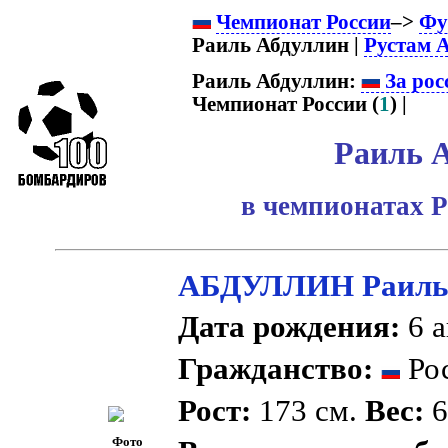
Чемпионат России
–>
Фу
Раиль Абдуллин |
Рустам 
Раиль Абдуллин:
За рос
Чемпионат России (
1
) |
Раиль 
в чемпионатах Р
АБДУЛЛИН Раиль 
Дата рождения:
6 а
Гражданство:
Рос
Рост:
173 см.
Вес:
6
Фото