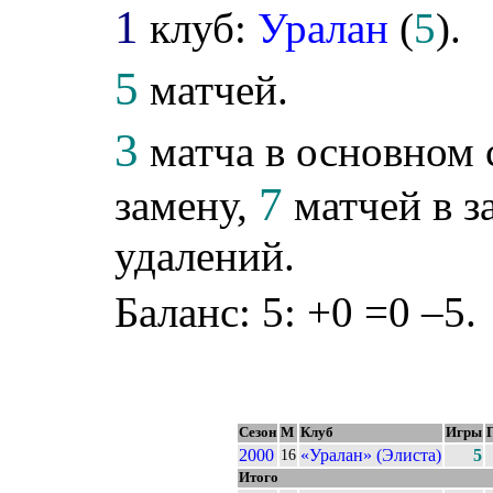
1
клуб:
Уралан
(
5
).
5
матчей.
3
матча в основном 
7
замену,
матчей в з
удалений.
Баланс: 5: +0 =0 –5.
Сезон
М
Клуб
Игры
2000
«Уралан» (Элиста)
5
16
Итого