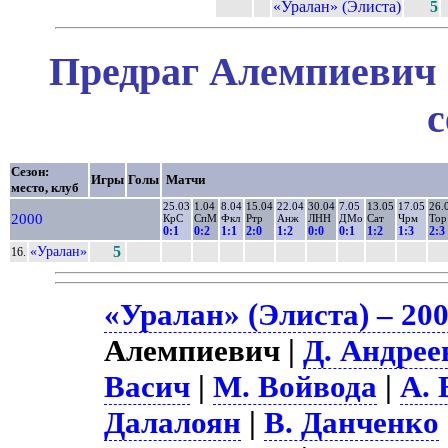
«Уралан» (Элиста)
5
Предраг Алемпиевич 
с
Сезон:
Игры
Голы
Матчи
место, клуб
25.03
1.04
8.04
15.04
22.04
30.04
7.05
13.05
17.05
26.
2000
КрС
СпМ
Фкл
Ртр
Анж
ЛНН
ДМо
Сат
Чрм
Тор
0:1
0:2
1:1
2:0
1:2
0:0
0:1
1:2
1:3
2:3
«Уралан»
5
16.
«Уралан» (Элиста) – 20
Алемпиевич |
Д. Андрее
Васич
|
М. Войвода
|
А.
Далалоян
|
В. Данченко