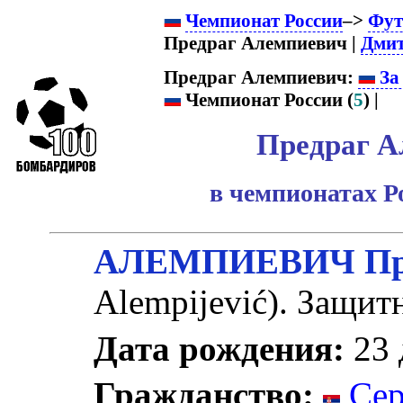
Чемпионат России
–>
Фут
Предраг Алемпиевич |
Дмит
Предраг Алемпиевич:
За
Чемпионат России (
5
) |
Предраг А
в чемпионатах Р
АЛЕМПИЕВИЧ Пр
Alempijević). Защит
Дата рождения:
23 
Гражданство:
Сер