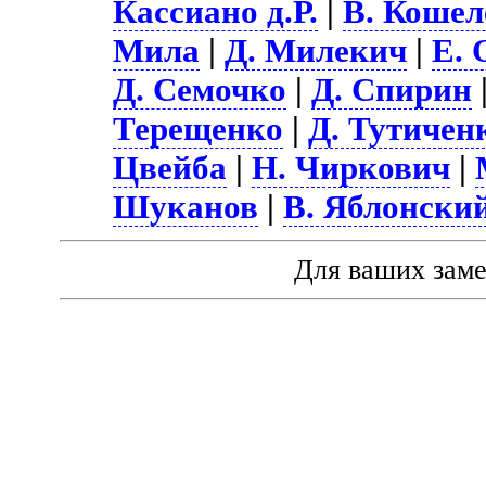
Кассиано д.Р.
|
В. Кошел
Мила
|
Д. Милекич
|
Е.
Д. Семочко
|
Д. Спирин
Терещенко
|
Д. Тутичен
Цвейба
|
Н. Чиркович
|
Шуканов
|
В. Яблонски
Для ваших зам