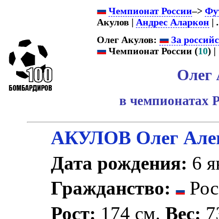
Чемпионат России
–>
Фу
Акулов |
Андрес Аларкон
| .
Олег Акулов:
За россий
Чемпионат России (
10
) |
Олег 
в чемпионатах 
АКУЛОВ Олег Але
Дата рождения:
6 я
Гражданство:
Рос
Рост:
174 см.
Вес:
73