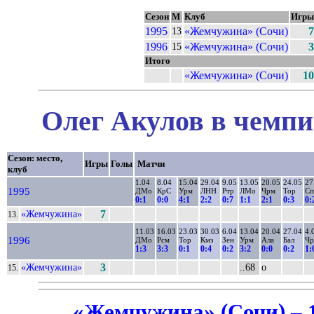
Сезон
М
Клуб
Игры
1995
«Жемчужина» (Сочи)
7
13
1996
«Жемчужина» (Сочи)
3
15
Итого
«Жемчужина» (Сочи)
10
Олег Акулов в чемпи
Сезон: место,
Игры
Голы
Матчи
клуб
1.04
8.04
15.04
29.04
9.05
13.05
20.05
24.05
27
1995
ДМо
КрС
Урм
ЛНН
Ртр
ЛМо
Чрм
Тор
С
0:1
0:0
4:1
2:2
0:7
1:1
2:1
0:3
0:
«Жемчужина»
7
13.
11.03
16.03
23.03
30.03
6.04
13.04
20.04
27.04
4.
1996
ДМо
Рсм
Тор
Кмз
Зен
Урм
Ала
Бал
Ч
1:3
3:3
0:1
0:4
0:2
3:2
0:0
0:2
1:
«Жемчужина»
3
..68
о
15.
«Жемчужина» (Сочи) – 