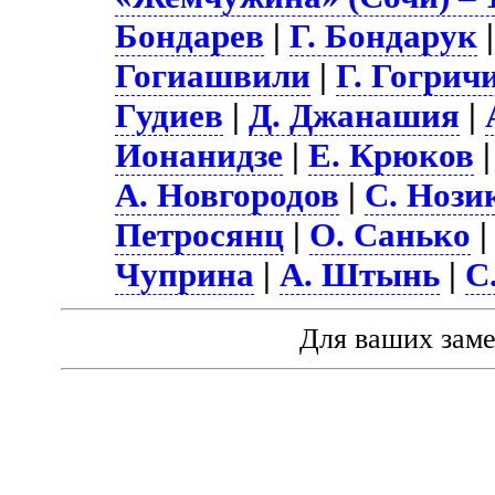
Бондарев
|
Г. Бондарук
Гогиашвили
|
Г. Гогрич
Гудиев
|
Д. Джанашия
|
Ионанидзе
|
Е. Крюков
А. Новгородов
|
С. Нози
Петросянц
|
О. Санько
Чуприна
|
А. Штынь
|
С
Для ваших зам