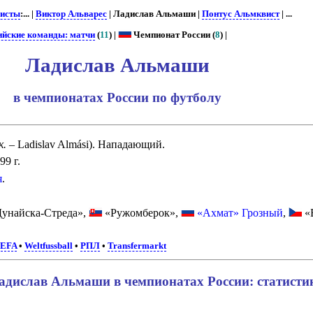
исты
:... |
Виктор Альварес
| Ладислав Альмаши |
Понтус Альмквист
| ...
ийские команды: матчи
(
11
) |
Чемпионат России (
8
) |
Ладислав Альмаши
в чемпионатах России по футболу
к.
– Ladislav Almási). Нападающий.
99 г.
я
.
унайска-Стреда»,
«Ружомберок»,
«Ахмат» Грозный
,
«Б
EFA
•
Weltfussball
•
РПЛ
•
Transfermarkt
адислав Альмаши в чемпионатах России: статисти