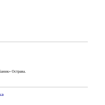
аник» Острава.
ка