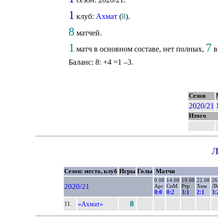
1
клуб:
Ахмат
(
8
).
8
матчей.
1
7
матч в основном составе, нет полных,
в
Баланс: 8: +4 =1 –3.
Сезон
2020/21
Итого
Л
Сезон: место, клуб
Игры
Голы
Матчи
9.08
14.08
19.08
22.08
26
2020/21
Арс
СпМ
Ртр
Хим
Л
0:0
0:2
3:1
2:1
3:
8
«Ахмат»
11.