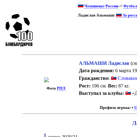
Чемпионат России
–>
Футбол
Ладислав Альмаши:
За росс
АЛЬМАШИ Ладислав
(
св
Дата рождения:
6 марта 19
Гражданство:
Словаки
Рост:
196 см.
Вес:
87 кг.
Фото
РПЛ
Выступал за клубы:
«Д
Профиль игрока:
•
U
Л
1
сезон: 2020/21.