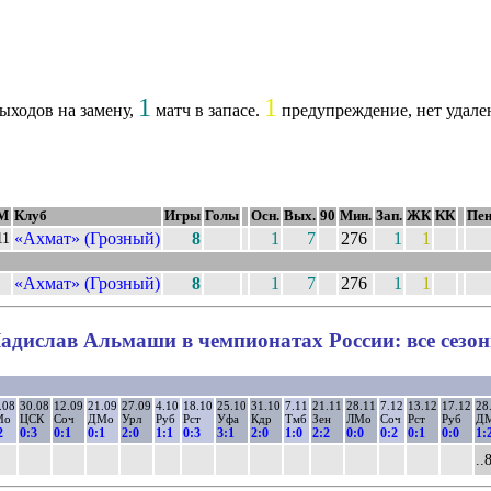
1
1
ыходов на замену,
матч в запасе.
предупреждение, нет удале
М
Клуб
Игры
Голы
Осн.
Вых.
90
Мин.
Зап.
ЖК
КК
Пен
«Ахмат» (Грозный)
8
1
7
276
1
1
11
«Ахмат» (Грозный)
8
1
7
276
1
1
адислав Альмаши в чемпионатах России: все сезо
.08
30.08
12.09
21.09
27.09
4.10
18.10
25.10
31.10
7.11
21.11
28.11
7.12
13.12
17.12
28
Мо
ЦСК
Соч
ДМо
Урл
Руб
Рст
Уфа
Кдр
Тмб
Зен
ЛМо
Соч
Рст
Руб
Д
2
0:3
0:1
0:1
2:0
1:1
0:3
3:1
2:0
1:0
2:2
0:0
0:2
0:1
0:0
1:
..