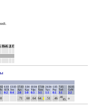
ний.
.
Поб.
Д
Г
ны
.02
6.03
13.03
17.03
3.04
10.04
17.04
24.04
1.05
7.05
16.05
Мо
ЦСК
Зен
Арс
Кдр
Уфа
Хим
Урл
Ртр
Тмб
СпМ
2
0:2
0:4
2:0
5:0
0:3
3:1
1:1
0:1
3:1
2:2
..46
80
..71
..60
..64
64..
..51
..46
о
||
85..