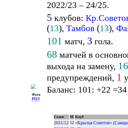
2022/23 – 24/25.
5
клубов:
Кр.Совето
(
13
),
Тамбов
(
13
),
Фа
101
3
матч,
гола.
68
матчей в основно
1
выхода на замену,
1
предупреждений,
у
Баланс: 101: +22 =34
Фото
РПЛ
Сезон
М
Клуб
2011/12
«Крылья Советов» (Самара
12