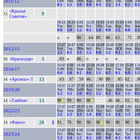
2011/12
СНч
Амк
ЛМо
Кдр
Зен
Руб
Тмь
СпМ
ДМ
0:1
1:1
1:0
0:0
0:3
2:2
1:1
0:1
0:1
«Крылья
9
12.
Советов»
19.11
26.11
6.03
11.03
18.03
24.03
31.03
6.04
14.
Тер
Влг
Амк
Рст
СНч
Тмь
Кдр
Влг
Ам
0:0
1:0
1:2
0:1
1:0
0:0
1:1
0:0
2:1
о
о
90
..64
89..
46..
63..
..71
..8
23.07
30.07
4.08
10.08
18.08
26.08
2.09
16.09
21.
2012/13
Руб
Тер
ЛМо
Куб
Рст
Амк
ЦСК
Анж
Мр
2:1
0:1
3:1
1:2
0:0
2:2
0:1
2:5
6:1
«Краснодар»
3
..83
о
46..
о
о
о
о
10.
31.07
6.08
14.08
22.08
28.08
11.09
17.09
25.09
1.1
2016/17
СпМ
Руб
Анж
Орб
Урл
Зен
Тмь
Тер
ЛМ
0:4
1:0
0:1
0:0
1:1
0:5
0:1
0:0
1:1
«Арсенал» Т
13
..63
..87
..59
46..
..90
90
..85
62..
..8
14.
14.07
21.07
27.07
4.08
10.08
17.08
24.08
31.08
15.
2019/20
Зен
ЛМо
СпМ
Арс
Орб
Кдр
ДМо
Ахм
ЦС
1:2
1:2
2:0
0:1
2:2
0:2
0:2
1:1
0:2
«Тамбов»
13
90
90
90
90
..46
46..
65..
82.
14.
||
||
17.07
24.07
30.07
6.08
12.08
19.08
27.08
3.09
11.
2022/23
Кдр
Ахм
ДМо
ЦСК
Урл
КрС
СпМ
НН
ЛМ
2:2
1:2
3:3
1:4
0:0
1:1
1:4
1:3
2:0
«Факел»
28
3
81..
78..
90
90
90
90
90
90
90
14.
||
23.07
30.07
6.08
13.08
20.08
25.08
2.09
17.09
25.
2023/24
Рст
ЛМо
Бал
Зен
НН
Кдр
КрС
Урл
Ру
1:2
1:4
1:2
0:2
2:0
0:0
0:3
0:0
0:1