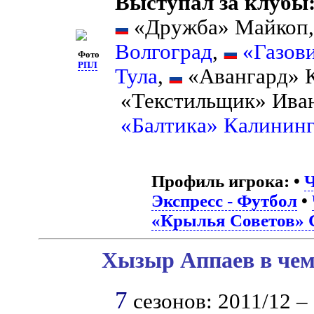
Выступал за клубы
«Дружба» Майкоп
Волгоград
,
«Газов
Фото
РПЛ
Тула
,
«Авангард» 
«Текстильщик» Ива
«Балтика» Калинин
Профиль игрока:
•
Ч
Экспресс - Футбол
•
«Крылья Советов» 
Хызыр Аппаев в чем
7
сезонов: 2011/12 – 