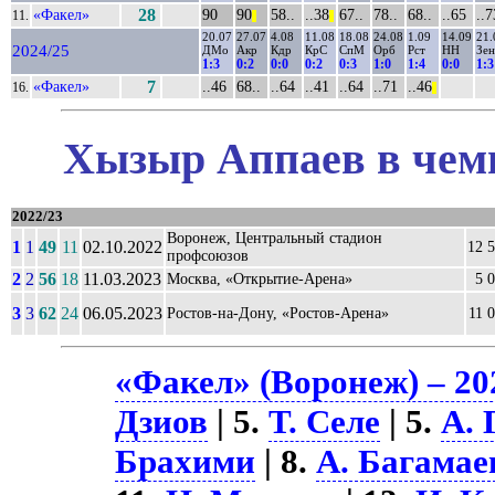
«Факел»
28
90
90
58..
..38
67..
78..
68..
..65
..7
11.
||
||
20.07
27.07
4.08
11.08
18.08
24.08
1.09
14.09
21.
2024/25
ДМо
Акр
Кдр
КрС
СпМ
Орб
Рст
НН
Зен
1:3
0:2
0:0
0:2
0:3
1:0
1:4
0:0
1:3
«Факел»
7
..46
68..
..64
..41
..64
..71
..46
16.
||
Хызыр Аппаев в чемп
2022/23
Воронеж, Центральный стадион
1
1
49
11
02.10.2022
12 
профсоюзов
2
2
56
18
11.03.2023
Москва, «Открытие-Арена»
5 
3
3
62
24
06.05.2023
Ростов-на-Дону, «Ростов-Арена»
11 
«Факел» (Воронеж) – 20
Дзиов
| 5.
Т. Селе
| 5.
А. 
Брахими
| 8.
А. Багамае