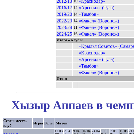
2012/13
«Краснодар»
10
2016/17
«Арсенал» (Тула)
14
2019/20
«Тамбов»
14
2022/23
«Факел» (Воронеж)
14
2023/24
«Факел» (Воронеж)
11
2024/25
«Факел» (Воронеж)
16
Итого – клубы
«Крылья Советов» (Самара
«Краснодар»
«Арсенал» (Тула)
«Тамбов»
«Факел» (Воронеж)
Итого
Хызыр Аппаев в чемпи
Сезон: место,
Игры
Голы
Матчи
клуб
12.03
2.04
9.04
16.04
24.04
1.05
7.05
15.05
21.