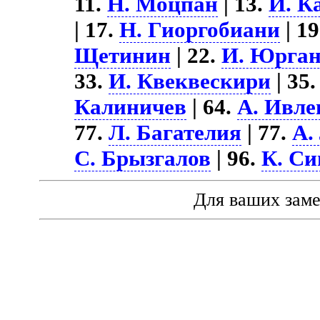
11.
Н. Моцпан
| 13.
И. К
| 17.
Н. Гиоргобиани
| 1
Щетинин
| 22.
И. Юрган
33.
И. Квеквескири
| 35
Калиничев
| 64.
А. Ивле
77.
Л. Багателия
| 77.
А.
С. Брызгалов
| 96.
К. С
Для ваших зам