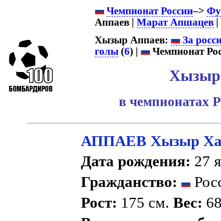
Чемпионат России
–>
Фу
Аппаев |
Марат Апшацев
| 
Хызыр Аппаев:
За росс
голы
(
6
) |
Чемпионат Рос
Хызыр
в чемпионатах Р
АППАЕВ Хызыр Ха
Дата рождения:
27 я
Гражданство:
Рос
Рост:
175 см.
Вес:
68