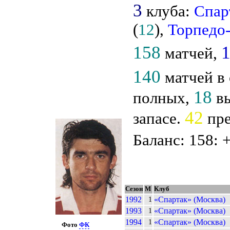
3
клуба:
Спар
(
12
),
Торпедо
158
матчей,
140
матчей в
18
полных,
вы
42
запасе.
пре
Баланс: 158: 
Сезон
М
Клуб
1992
«Спартак» (Москва)
1
1993
«Спартак» (Москва)
1
1994
«Спартак» (Москва)
1
Фото
ФК