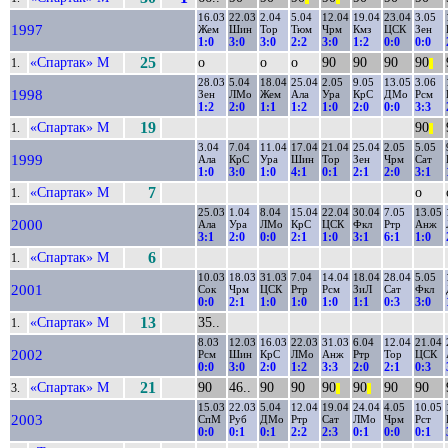
16.03
22.03
2.04
5.04
12.04
19.04
23.04
3.05
1997
Жем
Шин
Тор
Тюм
Чрм
Кмз
ЦСК
Зен
1:0
3:0
3:0
2:2
3:0
1:2
0:0
0:0
«Спартак» М
25
о
о
о
90
90
90
90
1.
||
28.03
5.04
18.04
25.04
2.05
9.05
13.05
3.06
1998
Зен
ЛМо
Жем
Ала
Ура
КрС
ДМо
Рсм
1:2
2:0
1:1
1:2
1:0
2:0
0:0
3:3
«Спартак» М
19
90
1.
||
3.04
7.04
11.04
17.04
21.04
25.04
2.05
5.05
1999
Ала
КрС
Ура
Шин
Тор
Зен
Чрм
Сат
1:0
3:0
1:0
4:1
0:1
2:1
2:0
3:1
«Спартак» М
7
о
1.
25.03
1.04
8.04
15.04
22.04
30.04
7.05
13.05
2000
Ала
Ура
ЛМо
КрС
ЦСК
Фкл
Ртр
Анж
3:1
2:0
0:0
2:1
1:0
3:1
6:1
1:0
«Спартак» М
6
1.
10.03
18.03
31.03
7.04
14.04
18.04
28.04
5.05
2001
Сок
Чрм
ЦСК
Ртр
Рсм
ЗиЛ
Сат
Фкл
0:0
2:1
1:0
1:0
1:0
1:1
0:3
3:0
«Спартак» М
13
35..
1.
8.03
12.03
16.03
22.03
31.03
6.04
12.04
21.04
2002
Рсм
Шин
КрС
ЛМо
Анж
Ртр
Тор
ЦСК
0:0
3:0
2:0
1:2
3:3
2:0
2:1
0:3
«Спартак» М
21
90
46..
90
90
90
90
90
90
3.
||
||
15.03
22.03
5.04
12.04
19.04
24.04
4.05
10.05
2003
СпМ
Руб
ДМо
Ртр
Сат
ЛМо
Чрм
Рст
0:0
0:1
0:1
2:2
2:3
0:1
0:0
0:1