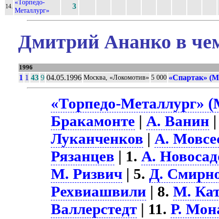
«Торпедо-
3
14.
Металлург»
Дмитрий Ананко в чем
1996
1
1
43
9
04.05.1996
«Спартак» (М
Москва, «Локомотив»
5 000
«Торпедо-Металлург» (
Бракамонте
|
А. Ванин
Луканченков
|
А. Мовсе
Рязанцев
| 1.
А. Новосад
М. Ризвич
| 5.
Д. Смирн
Рехвиашвили
| 8.
М. Ка
Валлерстедт
| 11.
Р. Мон