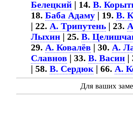
Белецкий
| 14.
В. Корыт
18.
Баба Адаму
| 19.
В. 
| 22.
А. Трипутень
| 23.
А
Лыхин
| 25.
В. Целишча
29.
А. Ковалёв
| 30.
А. Л
Славнов
| 33.
В. Васин
|
| 58.
В. Сердюк
| 66.
А. 
Для ваших зам