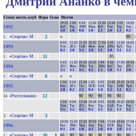
Дмитрий Ананко в чемп
Сезон: место, клуб
Игры
Голы
Матчи
29.03
2.04
8.04
12.04
21.04
25.04
2.05
14.05
1992
КрС
Ртр
ЛНН
Шин
Куб
Рсм
Тор
Зен
5:0
1:0
0:0
1:0
2:1
2:0
1:1
0:2
«Спартак» М
2
о
90
1.
8.03
12.03
21.03
28.03
17.04
3.05
12.05
16.05
1993
Рсм
ДСт
СпВ
Жем
Асм
ДМо
КрС
Тор
0:2
2:0
5:1
3:0
5:1
3:0
3:1
1:1
«Спартак» М
11
..85
1.
6.03
11.03
20.03
26.03
3.04
9.04
17.04
28.04
1994
ДСт
Жем
ЛМо
Ткс
ДМо
КрС
Лад
ДГз
2:1
3:1
3:1
4:1
1:1
5:0
5:1
2:0
«Спартак» М
6
о
о
1.
1.04
8.04
15.04
1.05
9.05
13.05
20.05
24.05
1995
Кмз
ДГз
Ткс
ЦСК
СпА
Тор
СпМ
Чрм
2:0
0:2
2:1
0:4
1:4
1:2
1:1
0:2
«Ростсельмаш»
12
90
90
90
90
90
14.
||
1.04
8.04
15.04
29.04
9.05
13.05
20.05
24.05
Урм
Ткс
ДГз
Кмз
Тор
СпА
Рсм
Ртр
5:1
2:2
4:1
0:2
2:1
1:2
1:1
1:2
«Спартак» М
3
3.
10.03
15.03
23.03
30.03
7.04
13.04
20.04
27.04
1996
Бал
ЛМо
Чрм
Ала
Ртр
ЦСК
Лад
Ткс
0:1
2:0
1:0
4:1
2:0
0:0
1:0
1:1
«Спартак» М
30
1
66..
90
90
90
90
90
90
90
1.
||
||