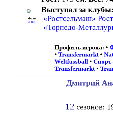
Выступал за клубы
«Ростсельмаш» Рост
Фото
ЛФЛ
«Торпедо-Металлур
Профиль игрока:
•
Ф
•
Transfermarkt
•
Nat
Weltfussball
•
Спорт-
Transfermarkt
•
Tran
Дмитрий Ана
12
сезонов: 1