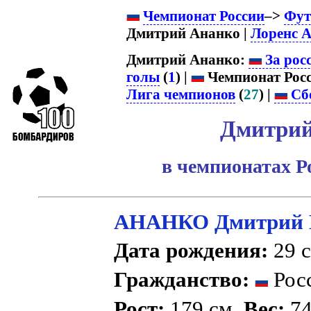
Чемпионат России
–>
Фут
Дмитрий Ананко |
Лоренс 
Дмитрий Ананко:
За рос
голы
(
1
) |
Чемпионат Росс
Лига чемпионов
(
27
) |
Сбо
Дмитрий
в чемпионатах Р
АНАНКО Дмитрий 
Дата рождения:
29 с
Гражданство:
Рос
Рост:
179 см.
Вес:
74