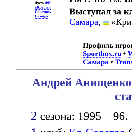
Фото
ФК
«Крылья
Выступал за к
Советов»
Самара
Самара
,
«Крив
Профиль игро
Sportbox.ru
•
W
Самара
•
Tran
Андрей Анищенко 
ст
2
сезона: 1995 – 96.