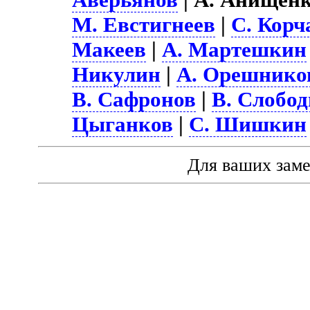
М. Евстигнеев
|
С. Корч
Макеев
|
А. Мартешкин
Никулин
|
А. Орешнико
В. Сафронов
|
В. Слобо
Цыганков
|
С. Шишкин
Для ваших зам