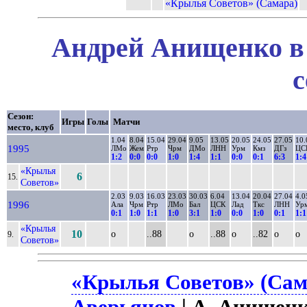
«Крылья Советов» (Самара)
Андрей Анищенко в 
с
Сезон:
Игры
Голы
Матчи
место, клуб
1.04
8.04
15.04
29.04
9.05
13.05
20.05
24.05
27.05
10.
1995
ЛМо
Жем
Ртр
Чрм
ДМо
ЛНН
Урм
Кмз
ДГз
ЦС
1:2
0:0
0:0
1:0
1:4
1:1
0:0
0:1
6:3
1:4
«Крылья
6
15.
Советов»
2.03
9.03
16.03
23.03
30.03
6.04
13.04
20.04
27.04
4.0
1996
Ала
Чрм
Ртр
ЛМо
Бал
ЦСК
Лад
Ткс
ЛНН
Ур
0:1
1:0
1:1
1:0
3:1
1:0
0:0
1:0
0:1
1:1
«Крылья
10
о
..88
о
..88
о
..82
о
о
9.
Советов»
«Крылья Советов» (Сам
Аверьянов
| А. Анищенк