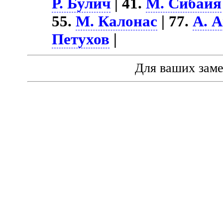
Р. Булич
| 41.
М. Сибайя
55.
М. Калонас
| 77.
А. 
Петухов
|
Для ваших зам