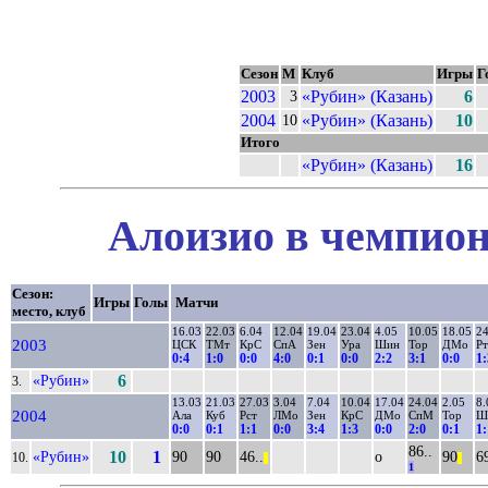
Сезон
М
Клуб
Игры
Г
2003
«Рубин» (Казань)
6
3
2004
«Рубин» (Казань)
10
10
Итого
«Рубин» (Казань)
16
Алоизио в чемпион
Сезон:
Игры
Голы
Матчи
место, клуб
16.03
22.03
6.04
12.04
19.04
23.04
4.05
10.05
18.05
24
2003
ЦСК
ТМт
КрС
СпА
Зен
Ура
Шин
Тор
ДМо
Р
0:4
1:0
0:0
4:0
0:1
0:0
2:2
3:1
0:0
1:
«Рубин»
6
3.
13.03
21.03
27.03
3.04
7.04
10.04
17.04
24.04
2.05
8.
2004
Ала
Куб
Рст
ЛМо
Зен
КрС
ДМо
СпМ
Тор
Ш
0:0
0:1
1:1
0:0
3:4
1:3
0:0
2:0
0:1
1:
86..
«Рубин»
10
1
90
90
46..
о
90
69
10.
||
||
1