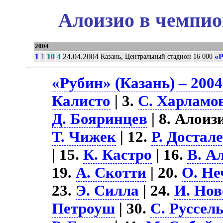
Алоизио в чемпио
2004
1
1
10
4
24.04.2004
«Р
Казань, Центральный стадион
16 000
«Рубин» (Казань) – 2004
Калисто
| 3.
С. Харламо
Д. Бояринцев
| 8. Алоизи
Т. Чижек
| 12.
Р. Достал
| 15.
К. Кастро
| 16.
В. А
19.
А. Скотти
| 20.
О. Не
23.
Э. Силла
| 24.
И. Но
Петроуш
| 30.
С. Руссел