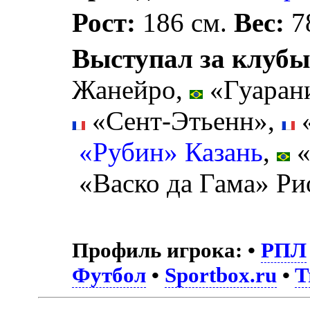
Рост:
186 см.
Вес:
78
Выступал за клубы
Жанейро,
«Гуаран
«Сент-Этьенн»,
«
«Рубин» Казань
,
«
«Васко да Гама» Ри
Профиль игрока:
•
РПЛ
Футбол
•
Sportbox.ru
•
T