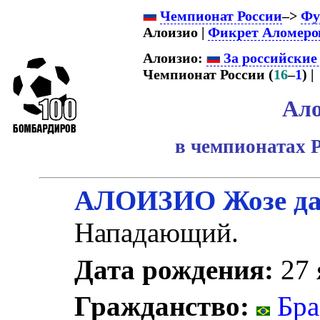
Чемпионат России
–>
Фу
Алоизио |
Фикрет Аломеро
Алоизио:
За российские
Чемпионат России (
16
–
1
) |
Ало
в чемпионатах 
АЛОИЗИО Жозе да
Нападающий.
Дата рождения:
27 
Гражданство:
Бра