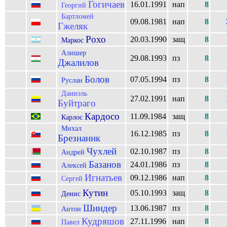
Гогичаев
16.01.1991
нап
8
Георгий
Бартломей
09.08.1981
нап
8
Гжеляк
Рохо
20.03.1990
защ
8
Маркос
Алишер
29.08.1993
пз
8
Джалилов
Болов
07.05.1994
пз
8
Руслан
Даниэль
27.02.1991
нап
8
Буйтраго
Кардосо
11.09.1984
защ
8
Карлос
Михал
16.12.1985
пз
8
Брезнаник
Чухлей
02.10.1987
пз
8
Андрей
Базанов
24.01.1986
пз
8
Алексей
Игнатьев
09.12.1986
нап
8
Сергей
Кутин
05.10.1993
защ
8
Денис
Шиндер
13.06.1987
пз
8
Антон
Кудряшов
27.11.1996
нап
8
Павел