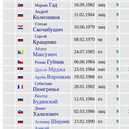
Гад
16.09.1982
защ
9
Марьян
Андрей
11.02.1984
защ
9
Колесников
Степан
10.06.1979
защ
9
Скочибушич
Сергей
08.02.1970
вр
9
Кращенко
Айдин
24.07.1985
пз
9
Максумич
Губник
06.06.1984
защ
9
Роман
Мрджа
23.01.1984
нап
9
Драган
Воронкин
19.02.1986
пз
9
Артём
Себастьян
28.01.1982
защ
9
Пюигренье
Виктор
12.01.1984
пз
9
Будянский
Денис
02.03.1986
защ
9
Халилович
Шериев
23.02.1990
пз
9
Астемир
Алексей