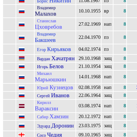
Никитин
11.08.1967
пз
8
Борис
Владимир
10.10.1955
вр
8
Малахов
Станислав
27.02.1969
нап
8
Цховребов
Владимир
22.04.1970
пз
8
Бакшеев
Кирьяков
04.02.1974
пз
8
Егор
Хачатрян
29.10.1968
защ
8
Вардан
Белов
21.10.1954
защ
8
Игорь
Михаил
14.01.1968
нап
8
Марьюшкин
Кузнецов
02.08.1958
нап
8
Юрий
Иванов
22.06.1964
защ
8
Сергей
Кирилл
03.08.1974
нап
8
Вараксин
Хамзин
20.12.1972
нап
8
Сабир
Доронин
23.03.1975
защ
8
Эдуард
Чедия
09.10.1965
защ
8
Сосо