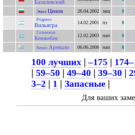
Базилевский
Ценов
26.04.2002
защ
8
Эмил
Родриго
14.02.2001
пз
8
Вильягра
Галымжан
12.02.2003
нап
8
Кенжебек
Аревало
06.06.2006
нап
8
Кевин
100 лучших
|
–175
|
174–
|
59–50
|
49–40
|
39–30
|
2
3–2
|
1
|
Запасные
|
Для ваших зам