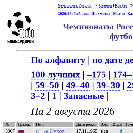
Чемпионат России
—>
Сезоны
|
Клубы
| Ф
2026/27
:
Таблица
|
Шахматка
|
Матчи
|
Ка
Чемпионаты Росси
футб
По алфавиту
|
по дате д
100 лучших
|
–175
|
174–
|
59–50
|
49–40
|
39–30
|
2
3–2
|
1
|
Запасные
|
На 2 августа 2026
№
Гражд.
Имя
Дата рожд.
Амп.
Игры
Гол
Сухов
3367
17.11.1965
нап
9
Сергей