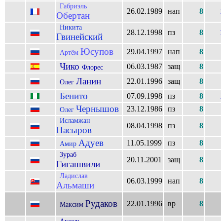
Габриэль
26.02.1989
нап
8
Обертан
Никита
28.12.1998
пз
8
Гвинейский
Юсупов
29.04.1997
нап
8
Артём
Чико
06.03.1987
защ
8
Флорес
Ланин
22.01.1996
защ
8
Олег
Бенито
07.09.1998
пз
8
Чернышов
23.12.1986
пз
8
Олег
Исламжан
08.04.1998
пз
8
Насыров
Адуев
11.05.1999
пз
8
Амир
Зураб
20.11.2001
защ
8
Гигашвили
Ладислав
06.03.1999
нап
8
Альмаши
Рудаков
22.01.1996
вр
8
Максим