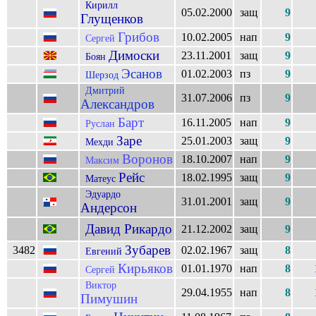
Кирилл
05.02.2000
защ
9
Глущенков
Грибов
10.02.2005
нап
9
Сергей
Димоски
23.11.2001
защ
9
Боян
Эсанов
01.02.2003
пз
9
Шерзод
Дмитрий
31.07.2006
пз
9
Александров
Барт
16.11.2005
нап
9
Руслан
Заре
25.01.2003
защ
9
Мехди
Воронов
18.10.2007
нап
9
Максим
Рейс
18.02.1995
защ
9
Матеус
Эдуардо
31.01.2001
защ
9
Андерсон
Давид Рикардо
21.12.2002
защ
9
Зубарев
3482
02.02.1967
защ
8
Евгений
Кирьяков
01.01.1970
нап
8
Сергей
Виктор
29.04.1955
нап
8
Пимушин