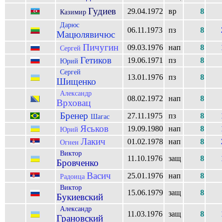
Гудиев
29.04.1972
вр
8
Казимир
Дарюс
06.11.1973
пз
8
Мацюлявичюс
Пичугин
09.03.1976
нап
8
Сергей
Гетиков
19.06.1971
пз
8
Юрий
Сергей
13.01.1976
пз
8
Шищенко
Александр
08.02.1972
нап
8
Врховац
Бренер
27.11.1975
пз
8
Шагас
Яськов
19.09.1980
нап
8
Юрий
Лакич
01.02.1978
нап
8
Огнен
Виктор
11.10.1976
защ
8
Бровченко
Васич
25.01.1976
нап
8
Радоица
Виктор
15.06.1979
защ
8
Букиевский
Александр
11.03.1976
защ
8
Грановский