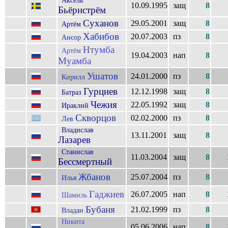
Аксель
10.09.1995
защ
8
Бьёрнстрём
Суханов
29.05.2001
защ
8
Артём
Хабибов
20.07.2003
пз
8
Ансор
Нтумба
Артём
19.04.2003
нап
8
Муамба
Ушатов
24.01.2000
пз
8
Кирилл
Гурциев
12.12.1998
защ
8
Батраз
Чежия
22.05.1992
защ
8
Ираклий
Скворцов
02.02.2000
пз
8
Лев
Владислав
13.11.2001
защ
8
Лазарев
Станислав
11.03.2004
защ
8
Бессмертный
Жбанов
25.07.2004
пз
8
Илья
Гаджиев
26.07.2005
нап
8
Шамиль
Бубаня
21.02.1999
пз
8
Владан
Никита
05.06.2006
нап
8