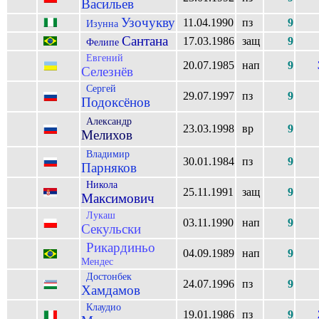
Васильев
Узочукву
11.04.1990
пз
9
Изунна
Сантана
17.03.1986
защ
9
Фелипе
Евгений
20.07.1985
нап
9
Селезнёв
Сергей
29.07.1997
пз
9
Подоксёнов
Александр
23.03.1998
вр
9
Мелихов
Владимир
30.01.1984
пз
9
Парняков
Никола
25.11.1991
защ
9
Максимович
Лукаш
03.11.1990
нап
9
Секульски
Рикардиньо
04.09.1989
нап
9
Мендес
Достонбек
24.07.1996
пз
9
Хамдамов
Клаудио
19.01.1986
пз
9