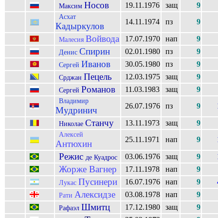
Носов
19.11.1976
защ
9
Максим
Асхат
14.11.1974
пз
9
Кадыркулов
Войвода
17.07.1970
нап
9
Малесия
Спирин
02.01.1980
пз
9
Денис
Иванов
30.05.1980
пз
9
Сергей
Пецель
12.03.1975
защ
9
Срджан
Романов
11.03.1983
защ
9
Сергей
Владимир
26.07.1976
пз
9
Мудринич
Станчу
13.11.1973
защ
9
Николае
Алексей
25.11.1971
нап
9
Антюхин
Режис
03.06.1976
защ
9
де Куадрос
Жорже Вагнер
17.11.1978
нап
9
Пусинери
16.07.1976
нап
9
Лукас
Алексидзе
03.08.1978
нап
9
Рати
Шмитц
17.12.1980
защ
9
Рафаэл