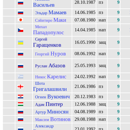
28.10.1987
пз
9
Васильев
Мамаев
14.06.1985
пз
9
Эльдар
Маки
07.08.1980
нап
9
Сэйитиро
Михал
14.04.1985
нап
9
Пападопулос
Сергей
16.05.1990
защ
9
Гаращенков
Нуров
08.06.1992
нап
9
Георгий
Абазов
25.05.1993
защ
9
Руслан
Карелис
24.02.1992
нап
9
Никос
Шота
21.06.1986
пз
9
Григалашвили
Вукоевич
20.12.1983
пз
9
Огнен
Пинтер
12.06.1988
защ
9
Адам
Миносян
04.08.1989
пз
9
Артур
Вотинов
29.08.1988
нап
9
Максим
Александр
23.01.1992
пз
9