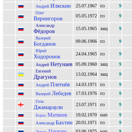
Иляскин
25.07.1967
пз
9
Андрей
Олег
05.05.1972
пз
9
Вернигоров
Александр
15.05.1965
защ
9
Фёдоров
Валерий
09.06.1966
пз
9
Богданов
Юрий
24.04.1965
пз
9
Ходоронок
Нетунаев
05.09.1960
защ
9
Андрей
Евгений
13.02.1964
защ
9
Драгунов
Плетнёв
14.03.1971
пз
9
Андрей
Лебедев
17.03.1976
пз
9
Валерий
Гоча
23.07.1971
пз
9
Джамараули
Матвеев
19.02.1970
нап
9
Борис
Бахтин
20.01.1971
пз
9
Александр
Цацкин
03.06.1975
нап
9
Эмиль