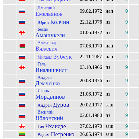
Дмитрий
09.02.1972
нап
9
Емельянов
Колчин
22.12.1976
пз
9
Юрий
Бесик
01.06.1972
пз
9
Амашукели
Александр
07.06.1970
нап
9
Вяжевич
Зубчук
22.11.1967
нап
9
Михаил
Гела
03.10.1966
пз
9
Иналишвили
Андрей
20.08.1976
пз
9
Демченко
Игорь
21.06.1972
пз
9
Мордвинов
Дуров
20.02.1977
защ
9
Андрей
Василий
02.01.1980
пз
9
Яблонский
Чхаидзе
27.02.1970
защ
9
Гия
Петренко
26.05.1974
защ
9
Вадим