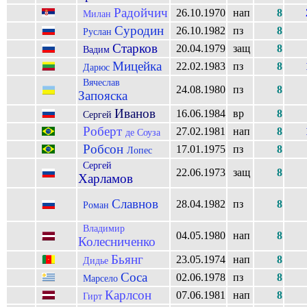
Радойчич
26.10.1970
нап
8
Милан
Суродин
26.10.1982
пз
8
Руслан
Старков
20.04.1979
защ
8
Вадим
Мицейка
22.02.1983
пз
8
Дарюс
Вячеслав
24.08.1980
пз
8
Запояска
Иванов
16.06.1984
вр
8
Сергей
Роберт
27.02.1981
нап
8
де Соуза
Робсон
17.01.1975
пз
8
Лопес
Сергей
22.06.1973
защ
8
Харламов
Славнов
28.04.1982
пз
8
Роман
Владимир
04.05.1980
нап
8
Колесниченко
Бьянг
23.05.1974
нап
8
Дидье
Соса
02.06.1978
пз
8
Марсело
Карлсон
07.06.1981
нап
8
Гирт