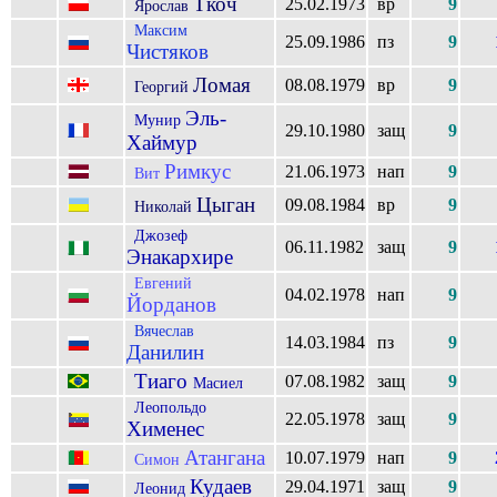
Ткоч
25.02.1973
вр
9
Ярослав
Максим
25.09.1986
пз
9
Чистяков
Ломая
08.08.1979
вр
9
Георгий
Эль-
Мунир
29.10.1980
защ
9
Хаймур
Римкус
21.06.1973
нап
9
Вит
Цыган
09.08.1984
вр
9
Николай
Джозеф
06.11.1982
защ
9
Энакархире
Евгений
04.02.1978
нап
9
Йорданов
Вячеслав
14.03.1984
пз
9
Данилин
Тиаго
07.08.1982
защ
9
Масиел
Леопольдо
22.05.1978
защ
9
Хименес
Атангана
10.07.1979
нап
9
Симон
Кудаев
29.04.1971
защ
9
Леонид