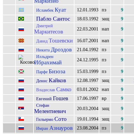
Маркизио
Куат
12.01.1993
пз
9
Исламбек
Пабло Сантос
18.03.1992
защ
9
Дмитрий
22.03.2001
нап
9
Маркитесов
Тошевски
16.07.2001
нап
9
Давид
Дроздов
21.04.1992
пз
9
Никита
Илльдрен
24.12.1995
пз
9
Ибрахимай
Бизоза
15.03.1999
пз
9
Парфе
Кайков
12.08.1997
защ
9
Денис
Самко
03.01.2002
нап
9
Владислав
Гошев
17.06.1997
вр
9
Евгений
Стефан
20.03.2004
защ
9
Мелентиевич
Сото
19.01.1994
защ
9
Гильермо
Азнауров
23.08.2004
пз
9
Имран