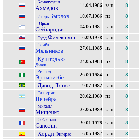
Камалутдин
14.04.1986
защ
8
Ахмедов
Бырлов
10.07.1986
пз
8
Игорь
Юркас
04.06.1981
защ
8
Сейтаридис
Филекович
16.09.1978
защ
8
Суад
Семён
27.01.1985
пз
8
Мельников
Куштодью
24.05.1983
пз
8
Диаш
Ричард
26.06.1984
пз
8
Эромоигбе
Давид Лопес
19.07.1982
защ
8
Гильермо
20.02.1980
пз
8
Перейра
Михаил
27.06.1989
защ
8
Мищенко
Себастьян
30.01.1978
защ
8
Сансони
Хорди
16.05.1987
защ
8
Фигерас