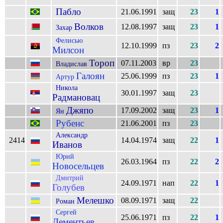
Пабло
21.06.1991
защ
23
1
Волков
12.08.1997
защ
23
1
Захар
Фелисью
12.10.1999
пз
23
2
Милсон
Тороп
07.11.2003
вр
23
Владислав
Галоян
25.06.1999
пз
23
1
Артур
Никола
30.01.1997
защ
23
Радмановац
Джяпо
17.09.2002
защ
23
1
Ян
Рубенс
21.06.2001
пз
23
Александр
2414
14.04.1974
защ
22
1
Иванов
Юрий
26.03.1964
пз
22
2
Новосельцев
Дмитрий
24.09.1971
нап
22
1
Голубев
Мелешко
08.09.1971
защ
22
Роман
Сергей
25.06.1971
пз
22
1
Дементьев