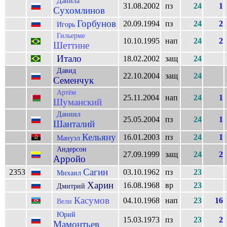
Данила
31.08.2002
пз
24
1
Сухомлинов
Горбунов
20.09.1994
пз
24
2
Игорь
Гильерме
10.10.1995
нап
24
2
Шеттине
Итало
18.02.2002
защ
24
Давид
22.10.2004
защ
24
Семенчук
Артём
25.11.2004
нап
24
1
Шуманский
Даниил
25.05.2004
пз
24
1
Шанталий
Кельяну
16.01.2003
пз
24
1
Мануэл
Андерсон
27.09.1999
защ
24
2
Арройо
Сагин
2353
03.10.1962
пз
23
Михаил
Харин
16.08.1968
вр
23
Дмитрий
Касумов
04.10.1968
нап
23
16
Вели
Юрий
15.03.1973
пз
23
2
Мамонтьев