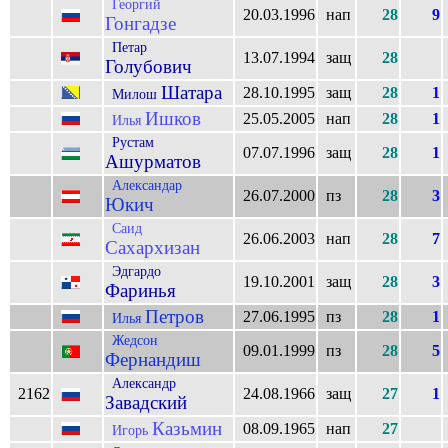
Георгий
20.03.1996
нап
28
9
Гонгадзе
Петар
13.07.1994
защ
28
Голубович
Шатара
28.10.1995
защ
28
1
Милош
Ишков
25.05.2005
нап
28
1
Илья
Рустам
07.07.1996
защ
28
1
Ашурматов
Александар
26.07.2000
пз
28
3
Юкич
Саид
26.06.2003
нап
28
7
Сахархизан
Эдгардо
19.10.2001
защ
28
3
Фаринья
Петров
27.06.1995
пз
28
1
Илья
Жедсон
09.01.1999
пз
28
5
Фернандиш
Александр
2162
24.08.1966
защ
27
1
Завадский
Казьмин
08.09.1965
нап
27
Игорь