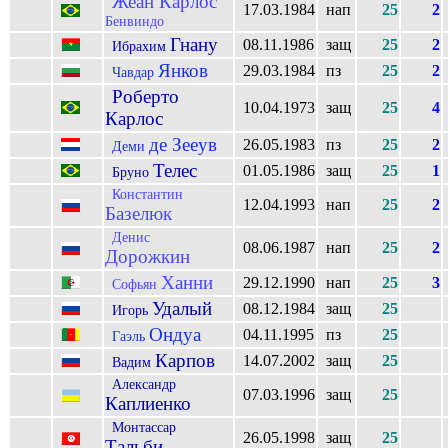
Жеан Карлос
17.03.1984
нап
25
2
Бенвиндо
Гнану
08.11.1986
защ
25
2
Ибрахим
Янков
29.03.1984
пз
25
2
Чавдар
Роберто
10.04.1973
защ
25
4
Карлос
де Зееув
26.05.1983
пз
25
2
Деми
Телес
01.05.1986
защ
25
1
Бруно
Константин
12.04.1993
нап
25
2
Базелюк
Денис
08.06.1987
нап
25
2
Дорожкин
Ханни
29.12.1990
нап
25
3
Софьян
Удалый
08.12.1984
защ
25
Игорь
Ондуа
04.11.1995
пз
25
Гаэль
Карпов
14.07.2002
защ
25
Вадим
Александр
07.03.1996
защ
25
Каплиенко
Монтассар
26.05.1998
защ
25
Тальби