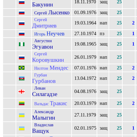
18.11.1970
защ
25
Бакунин
Лысенко
01.09.1976
защ
25
Сергей
Сергей
19.03.1964
нап
25
2
Дмитриев
Неучев
27.10.1974
пз
25
1
Игорь
Августин
19.08.1965
защ
25
1
Эгуавон
Сергей
26.01.1979
нап
25
Коровушкин
Мендес
07.01.1976
нап
25
2
Нилтон
Гурбан
13.04.1972
нап
25
2
Гурбанов
Леван
04.08.1976
защ
25
Силагадзе
Тракис
20.03.1979
нап
25
2
Вальдас
Александр
27.11.1979
защ
25
Малыгин
Владислав
02.01.1975
защ
25
1
Ващук