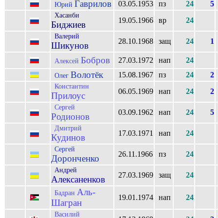
Гаврилов
03.05.1953
пз
24
5
Юрий
Хасанби
19.05.1966
вр
24
Биджиев
Валерий
28.10.1968
защ
24
1
Шикунов
Бобров
27.03.1972
нап
24
Алексей
Волотёк
15.08.1967
пз
24
2
Олег
Константин
06.05.1969
нап
24
2
Прилоус
Сергей
03.09.1962
нап
24
5
Родионов
Дмитрий
17.03.1971
нап
24
Кудинов
Сергей
26.11.1966
пз
24
Доронченко
Андрей
27.03.1969
защ
24
Алексаненков
Аль-
Бадран
19.01.1974
нап
24
Шагран
Василий