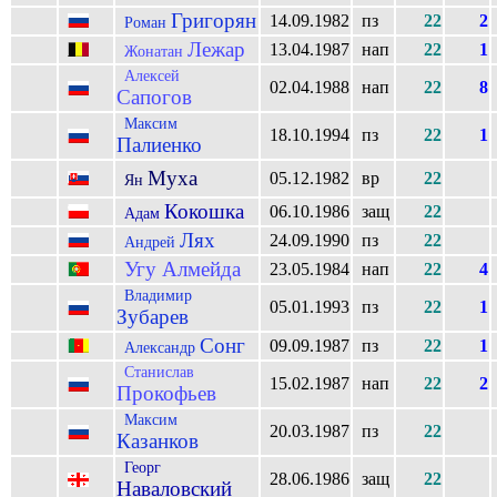
Григорян
14.09.1982
пз
22
2
Роман
Лежар
13.04.1987
нап
22
1
Жонатан
Алексей
02.04.1988
нап
22
8
Сапогов
Максим
18.10.1994
пз
22
1
Палиенко
Муха
05.12.1982
вр
22
Ян
Кокошка
06.10.1986
защ
22
Адам
Лях
24.09.1990
пз
22
Андрей
Угу Алмейда
23.05.1984
нап
22
4
Владимир
05.01.1993
пз
22
1
Зубарев
Сонг
09.09.1987
пз
22
1
Александр
Станислав
15.02.1987
нап
22
2
Прокофьев
Максим
20.03.1987
пз
22
Казанков
Георг
28.06.1986
защ
22
Наваловский