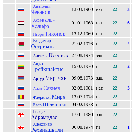
Анатолий
13.03.1960
нап
22
3
Чеканов
аль-
Ассаф
01.01.1968
нап
22
6
Халифа
Тихонов
13.12.1969
нап
22
Игорь
Владимир
21.02.1976
пз
22
2
Остриков
Клестов
27.08.1974
защ
22
Алексей
Айдас
15.07.1970
пз
22
2
Прейкшайтис
Мкртчян
09.08.1973
защ
22
Артур
Сакиев
02.08.1981
нап
22
3
Алан
Миря
13.07.1974
пз
22
Флоринел
Шевченко
04.02.1978
пз
22
Егор
Валери
17.01.1980
защ
22
Абрамидзе
Александр
06.08.1974
пз
22
1
Рехвиашвили