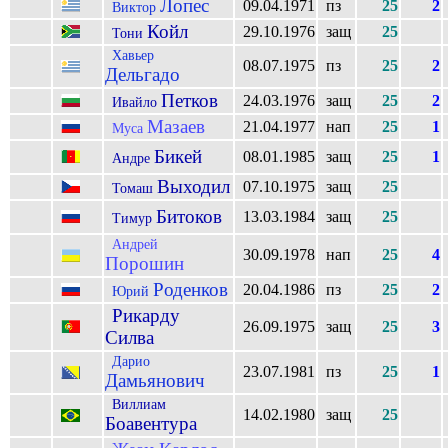
Лопес
09.04.1971
пз
25
2
Виктор
Койл
29.10.1976
защ
25
Тони
Хавьер
08.07.1975
пз
25
2
Дельгадо
Петков
24.03.1976
защ
25
2
Ивайло
Мазаев
21.04.1977
нап
25
1
Муса
Бикей
08.01.1985
защ
25
1
Андре
Выходил
07.10.1975
защ
25
Томаш
Битоков
13.03.1984
защ
25
Тимур
Андрей
30.09.1978
нап
25
4
Порошин
Роденков
20.04.1986
пз
25
2
Юрий
Рикарду
26.09.1975
защ
25
3
Силва
Дарио
23.07.1981
пз
25
1
Дамьянович
Виллиам
14.02.1980
защ
25
Боавентура