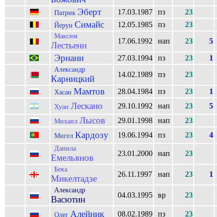
Эберт
17.03.1987
пз
23
Патрик
Симайс
12.05.1985
пз
23
Йерун
Максим
17.06.1992
нап
23
5
Лестьенн
Эрнани
27.03.1994
пз
23
1
Александр
14.02.1989
пз
23
Карницкий
Мамтов
28.04.1984
пз
23
1
Хасан
Лескано
29.10.1992
нап
23
5
Хуан
Лысов
29.01.1998
нап
23
Михаил
Кардозу
19.06.1994
пз
23
4
Мигел
Данила
23.01.2000
нап
23
Емельянов
Бека
26.11.1997
нап
23
1
Микелтадзе
Александр
04.03.1995
вр
23
Васютин
Алейник
08.02.1989
пз
23
Олег