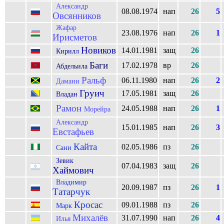
Александр
08.08.1974
нап
26
5
Овсянников
Жафар
23.08.1976
нап
26
1
Ирисметов
Новиков
14.01.1981
защ
26
Кирилл
Баги
17.02.1978
вр
26
Абдельила
Ральф
06.11.1980
нап
26
2
Дамани
Груич
17.05.1981
защ
26
Владан
Рамон
24.05.1988
нап
26
1
Морейра
Александр
15.01.1985
нап
26
3
Евстафьев
Кайта
02.05.1986
пз
26
Сани
Зевик
07.04.1983
защ
26
Хаймович
Владимир
20.09.1987
пз
26
1
Татарчук
Кросас
09.01.1988
пз
26
Марк
Михалёв
31.07.1990
нап
26
4
Илья