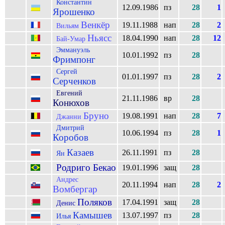
Константин
12.09.1986
пз
28
1
Ярошенко
Венкёр
19.11.1988
нап
28
2
Вильям
Ньясс
18.04.1990
нап
28
12
Бай-Умар
Эммануэль
10.01.1992
пз
28
Фримпонг
Сергей
01.01.1997
пз
28
2
Серченков
Евгений
21.11.1986
вр
28
Конюхов
Бруно
19.08.1991
нап
28
7
Джанни
Дмитрий
10.06.1994
пз
28
1
Коробов
Казаев
26.11.1991
пз
28
Ян
Родриго Бекао
19.01.1996
защ
28
Андрес
20.11.1994
нап
28
2
Вомбергар
Поляков
17.04.1991
защ
28
Денис
Камышев
13.07.1997
пз
28
Илья