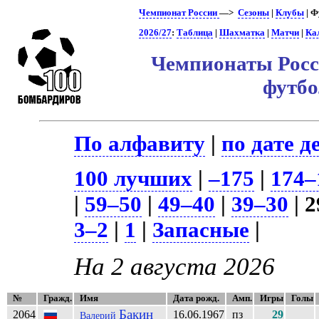
Чемпионат России
—>
Сезоны
|
Клубы
| Ф
2026/27
:
Таблица
|
Шахматка
|
Матчи
|
Ка
Чемпионаты Росси
футб
По алфавиту
|
по дате д
100 лучших
|
–175
|
174–
|
59–50
|
49–40
|
39–30
| 2
3–2
|
1
|
Запасные
|
На 2 августа 2026
№
Гражд.
Имя
Дата рожд.
Амп.
Игры
Голы
Бакин
2064
16.06.1967
пз
29
Валерий