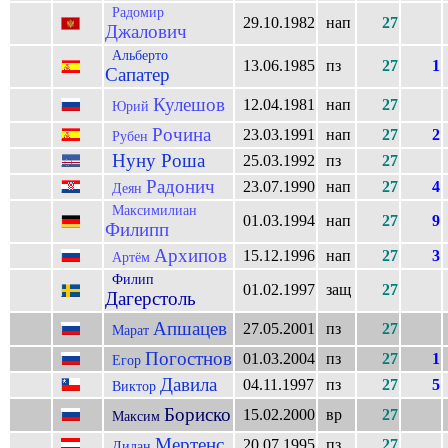
Радомир
29.10.1982
нап
27
Джалович
Альберто
13.06.1985
пз
27
1
Сапатер
Кулешов
12.04.1981
нап
27
Юрий
Рочина
23.03.1991
нап
27
2
Рубен
Нуну Роша
25.03.1992
пз
27
Радонич
23.07.1990
нап
27
4
Деян
Максимилиан
01.03.1994
нап
27
9
Филипп
Архипов
15.12.1996
нап
27
3
Артём
Филип
01.02.1997
защ
27
Дагерстоль
Апшацев
27.05.2001
пз
27
Марат
Погостнов
01.03.2004
пз
27
1
Егор
Давила
04.11.1997
пз
27
5
Виктор
Бориско
15.02.2000
вр
27
Максим
Мертенс
20.07.1995
пз
27
Дилан