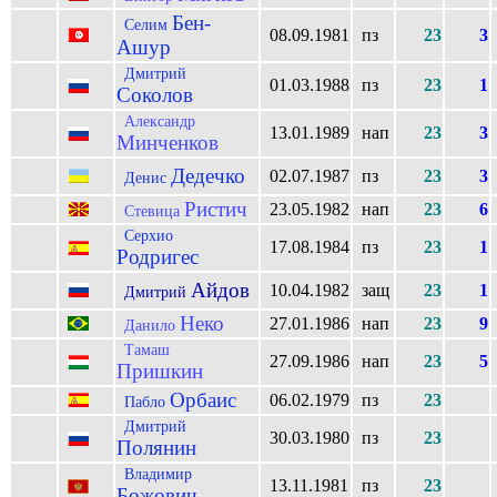
Бен-
Селим
08.09.1981
пз
23
3
Ашур
Дмитрий
01.03.1988
пз
23
1
Соколов
Александр
13.01.1989
нап
23
3
Минченков
Дедечко
02.07.1987
пз
23
3
Денис
Ристич
23.05.1982
нап
23
6
Стевица
Серхио
17.08.1984
пз
23
1
Родригес
Айдов
10.04.1982
защ
23
1
Дмитрий
Неко
27.01.1986
нап
23
9
Данило
Тамаш
27.09.1986
нап
23
5
Пришкин
Орбаис
06.02.1979
пз
23
Пабло
Дмитрий
30.03.1980
пз
23
Полянин
Владимир
13.11.1981
пз
23
Божович