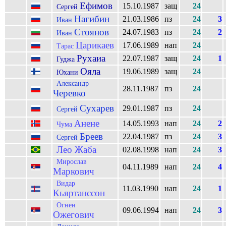
Ефимов
15.10.1987
защ
24
Сергей
Нагибин
21.03.1986
пз
24
3
Иван
Стоянов
24.07.1983
пз
24
2
Иван
Царикаев
17.06.1989
нап
24
Тарас
Рухаиа
22.07.1987
защ
24
1
Гуджа
Ояла
19.06.1989
защ
24
Юхани
Александр
28.11.1987
пз
24
Черевко
Сухарев
29.01.1987
пз
24
Сергей
Анене
14.05.1993
нап
24
2
Чума
Бреев
22.04.1987
пз
24
3
Сергей
Лео Жаба
02.08.1998
нап
24
3
Мирослав
04.11.1989
нап
24
4
Маркович
Видар
11.03.1990
нап
24
1
Кьяртанссон
Огнен
09.06.1994
нап
24
3
Ожегович