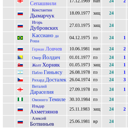
17.12.1969
нап
24
2
Сепашвили
Константин
18.09.1977
защ
24
Дымарчук
Игорь
27.03.1975
защ
24
Дубровских
Кассиано
да
04.12.1975
пз
24
1
Роша
Ловчев
10.06.1981
нап
24
2
Герман
Йолдич
01.01.1977
пз
24
1
Омер
Хорняк
01.05.1973
защ
24
1
Жолт
Гиньясу
26.08.1978
пз
24
1
Пабло
Досталек
26.04.1974
пз
24
3
Рихард
Виталий
27.09.1978
пз
24
1
Дараселия
Темиле
30.10.1984
пз
24
Омониго
Ильдар
25.11.1983
защ
24
2
Ахметзянов
Алексей
25.06.1981
вр
24
Ботвиньев