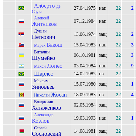
Алберто
де
27.04.1975
нап
22
2
Соуза
Алексей
07.12.1984
нап
22
Житников
Душан
13.06.1974
защ
22
2
Петкович
Бакош
15.04.1983
нап
22
3
Марек
Виталий
06.10.1981
защ
22
3
Шумейко
Лопес
03.04.1984
нап
22
9
Макси
Шарлес
14.02.1985
пз
22
Максим
15.07.1980
защ
22
1
Зиновьев
Жосан
18.09.1983
пз
22
4
Николай
Владислав
02.05.1984
защ
22
Хатаженков
Александр
19.03.1993
нап
22
1
Козлов
Сергей
14.08.1981
защ
22
Сосновский