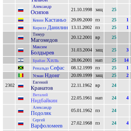
Александр
21.10.1998
защ
25
Осипов
Кастаньо
29.09.2000
пз
25
1
Кевин
Данилин
13.11.2002
пз
25
1
Кирилл
Тимур
20.12.2001
вр
25
Магомедов
Максим
31.03.2004
защ
25
3
Болдырев
Хиль
28.06.2001
нап
25
14
Брайан
Сефас
08.12.1999
пз
25
1
Ренальдо
Ндонг
20.09.1999
защ
25
2
Усман
Евгений
2302
22.11.1962
вр
24
Кранатов
Виталий
22.05.1961
нап
24
4
Нидбайкин
Александр
05.01.1962
пз
24
Подоляк
Сергей
27.02.1968
пз
24
4
Варфоломеев