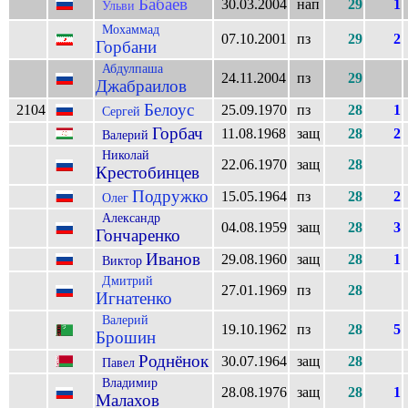
Бабаев
30.03.2004
нап
29
1
Ульви
Мохаммад
07.10.2001
пз
29
2
Горбани
Абдулпаша
24.11.2004
пз
29
Джабраилов
Белоус
2104
25.09.1970
пз
28
1
Сергей
Горбач
11.08.1968
защ
28
2
Валерий
Николай
22.06.1970
защ
28
Крестобинцев
Подружко
15.05.1964
пз
28
2
Олег
Александр
04.08.1959
защ
28
3
Гончаренко
Иванов
29.08.1960
защ
28
1
Виктор
Дмитрий
27.01.1969
пз
28
Игнатенко
Валерий
19.10.1962
пз
28
5
Брошин
Роднёнок
30.07.1964
защ
28
Павел
Владимир
28.08.1976
защ
28
1
Малахов