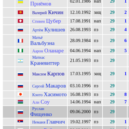
02.01.1986
нап
29
1
Приёмов
Кичин
12.10.1992
защ
29
2
Валерий
Цубер
17.08.1991
нап
29
1
Стивен
Кулишев
26.08.1993
пз
29
4
Артём
Матьё
28.09.1984
пз
29
6
Вальбуэна
Оланаре
04.06.1994
нап
29
5
Аарон
Матиас
21.05.1993
пз
29
Краневиттер
Карпов
17.03.1995
защ
29
1
Максим
Макаров
03.10.1996
пз
29
Сергей
Хасимото
16.08.1993
пз
29
8
Кэнто
Соу
14.06.1994
нап
29
7
Али
Руслан
09.06.2000
пз
29
Фищенко
Главчич
19.02.1997
пз
29
1
Неманя