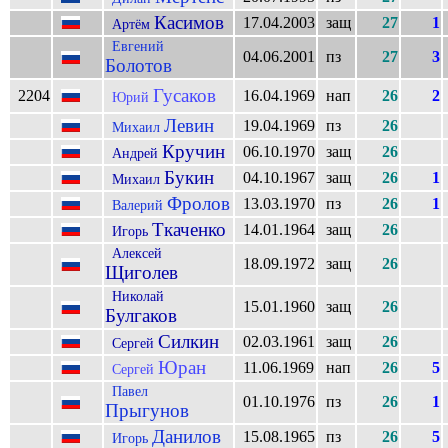
Касимов
17.04.2003
защ
27
1
Артём
Евгений
04.06.2001
пз
27
3
Болотов
Гусаков
2204
16.04.1969
нап
26
2
Юрий
Левин
19.04.1969
пз
26
Михаил
Кручин
06.10.1970
защ
26
Андрей
Букин
04.10.1967
защ
26
1
Михаил
Фролов
13.03.1970
пз
26
1
Валерий
Ткаченко
14.01.1964
защ
26
Игорь
Алексей
18.09.1972
защ
26
Щиголев
Николай
15.01.1960
защ
26
Булгаков
Силкин
02.03.1961
защ
26
Сергей
Юран
11.06.1969
нап
26
5
Сергей
Павел
01.10.1976
пз
26
1
Прыгунов
Данилов
15.08.1965
пз
26
5
Игорь