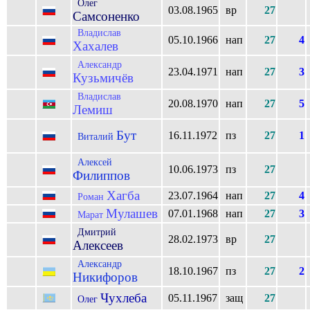
Олег
03.08.1965
вр
27
Самсоненко
Владислав
05.10.1966
нап
27
4
Хахалев
Александр
23.04.1971
нап
27
3
Кузьмичёв
Владислав
20.08.1970
нап
27
5
Лемиш
Бут
16.11.1972
пз
27
1
Виталий
Алексей
10.06.1973
пз
27
Филиппов
Хагба
23.07.1964
нап
27
4
Роман
Мулашев
07.01.1968
нап
27
3
Марат
Дмитрий
28.02.1973
вр
27
Алексеев
Александр
18.10.1967
пз
27
2
Никифоров
Чухлеба
05.11.1967
защ
27
Олег