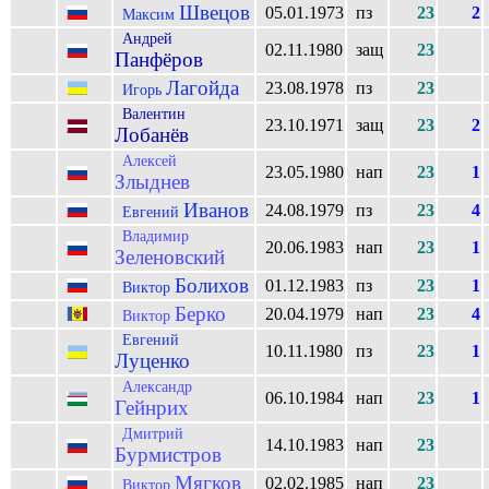
Швецов
05.01.1973
пз
23
2
Максим
Андрей
02.11.1980
защ
23
Панфёров
Лагойда
23.08.1978
пз
23
Игорь
Валентин
23.10.1971
защ
23
2
Лобанёв
Алексей
23.05.1980
нап
23
1
Злыднев
Иванов
24.08.1979
пз
23
4
Евгений
Владимир
20.06.1983
нап
23
1
Зеленовский
Болихов
01.12.1983
пз
23
1
Виктор
Берко
20.04.1979
нап
23
4
Виктор
Евгений
10.11.1980
пз
23
1
Луценко
Александр
06.10.1984
нап
23
1
Гейнрих
Дмитрий
14.10.1983
нап
23
Бурмистров
Мягков
02.02.1985
нап
23
Виктор