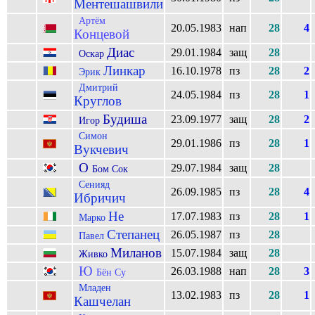
Ментешашвили
Артём
20.05.1983
нап
28
4
Концевой
Диас
29.01.1984
защ
28
Оскар
Линкар
16.10.1978
пз
28
2
Эрик
Дмитрий
24.05.1984
пз
28
1
Круглов
Будиша
23.09.1977
защ
28
2
Игор
Симон
29.01.1986
пз
28
1
Вукчевич
О
29.07.1984
защ
28
Бом Сок
Сенияд
26.09.1985
пз
28
4
Ибричич
Не
17.07.1983
пз
28
1
Марко
Степанец
26.05.1987
пз
28
Павел
Миланов
15.07.1984
защ
28
Живко
Ю
26.03.1988
нап
28
3
Бён Су
Младен
13.02.1983
пз
28
1
Кашчелан