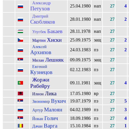
Александр
25.04.1980
нап
27
4
Петухов
Дмитрий
28.01.1980
нап
27
2
Скобляков
Бакаев
28.11.1978
нап
27
Улугбек
Хиски
25.09.1975
защ
27
2
Мартин
Алексей
24.03.1983
пз
27
2
Архипов
Лешняк
09.09.1975
защ
27
Милан
Евгений
02.12.1983
пз
27
Кузнецов
Жоржи
09.11.1981
защ
27
4
Рибейру
Лика
17.05.1980
вр
27
Илион
Вукич
19.07.1979
пз
27
5
Звонимир
Малоян
04.02.1989
пз
27
3
Артур
Голич
18.09.1986
пз
27
4
Йован
Варга
15.10.1984
пз
27
1
Дачан