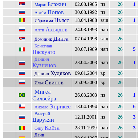
Блажич
02.08.1985
пз
26
1
Марко
Попов
30.08.1992
пз
26
Артём
Ньясс
18.04.1988
защ
26
1
Ибрахима
Ахъядов
24.08.1993
нап
26
Апти
Динга
07.04.1998
защ
26
Доминик
Кристиан
20.07.1989
нап
26
5
Паскуато
Даниил
23.04.2003
нап
26
1
Кузнецов
Худяков
09.01.2004
вр
26
Даниил
Свинов
25.09.2000
вр
26
Илья
Мигел
26.03.2003
пз
26
1
Силвейра
Энрикес
13.04.1994
нап
26
6
Анхело
Валерий
12.11.2001
пз
26
3
Царукян
Койта
28.11.1999
нап
26
3
Секу
Дани