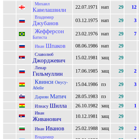
Михаил
22.07.1971
нап
29
12
Кавелашвили
Владимир
03.12.1975
нап
29
3
Джубанов
Жефферсон
23.02.1976
нап
29
7
Батиста
Шпаков
08.06.1986
нап
29
Иван
Славолюб
15.02.1981
защ
29
Джорджевич
Ленар
17.06.1985
защ
29
2
Гильмуллин
Квинси
Овусу-
15.04.1986
пз
29
3
Абейе
Матич
28.05.1983
пз
29
Дариян
Шилла
26.10.1982
защ
29
1
Илиасу
Иван
10.12.1981
защ
29
Живанович
Иванов
25.02.1988
защ
29
2
Иван
Владимир