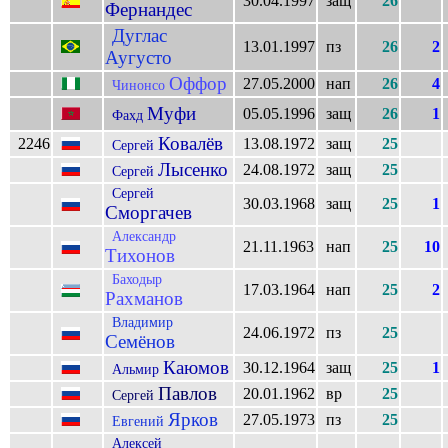
30.04.1997
защ
26
Фернандес
Дуглас
13.01.1997
пз
26
2
Аугусто
Оффор
27.05.2000
нап
26
4
Чинонсо
Муфи
05.05.1996
защ
26
1
Фахд
Ковалёв
2246
13.08.1972
защ
25
Сергей
Лысенко
24.08.1972
защ
25
Сергей
Сергей
30.03.1968
защ
25
1
Сморгачев
Александр
21.11.1963
нап
25
10
Тихонов
Баходыр
17.03.1964
нап
25
2
Рахманов
Владимир
24.06.1972
пз
25
Семёнов
Каюмов
30.12.1964
защ
25
1
Альмир
Павлов
20.01.1962
вр
25
Сергей
Ярков
27.05.1973
пз
25
Евгений
Алексей