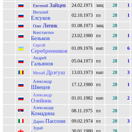
Зайцев
24.02.1971
защ
28
1
Евгений
Виталий
02.10.1973
пз
28
1
Елсуков
Лепик
01.08.1973
защ
28
Олег
Константин
23.02.1980
пз
28
1
Бельков
Сергей
01.09.1976
нап
28
6
Серебренников
Андрей
05.04.1973
пз
28
1
Гальянов
Дрэгуш
13.03.1973
нап
28
3
Михай
Александр
17.12.1980
пз
28
1
Швецов
Александр
01.01.1982
нап
28
2
Олейник
Александар
08.11.1975
пз
28
Комадина
Пассони
09.02.1974
пз
28
3
Дарио
Зураб
30.01.1980
пз
28