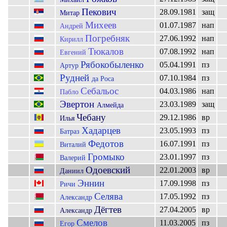
Пекович
28.09.1981
защ
Митар
Михеев
01.07.1987
нап
Андрей
Погребняк
27.06.1992
нап
Кирилл
Тюкалов
07.08.1992
нап
Евгений
Рябокобыленко
05.04.1991
пз
Артур
Рудней
07.10.1984
пз
да Роса
Себальос
04.03.1986
нап
Пабло
Эвертон
23.03.1989
защ
Алмейда
Чебану
29.12.1986
вр
Илья
Хадарцев
23.05.1993
пз
Батраз
Федотов
16.07.1991
пз
Виталий
Громыко
23.01.1997
пз
Валерий
Одоевский
22.01.2003
вр
Даниил
Эннин
17.09.1998
пз
Ричи
Селява
17.05.1992
пз
Александр
Дёгтев
27.04.2005
вр
Александр
Смелов
11.03.2005
пз
Егор