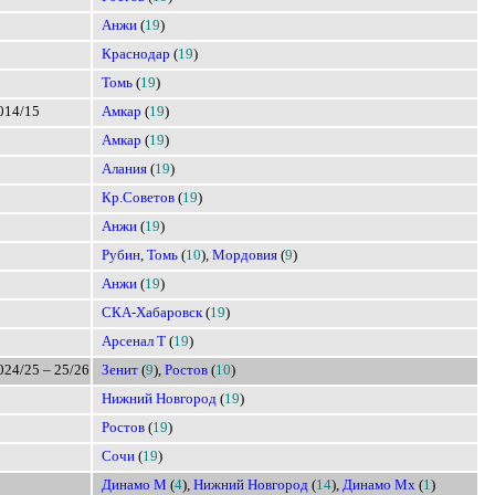
Анжи
(
19
)
Краснодар
(
19
)
Томь
(
19
)
014/15
Амкар
(
19
)
Амкар
(
19
)
Алания
(
19
)
Кр.Советов
(
19
)
Анжи
(
19
)
Рубин
,
Томь
(
10
),
Мордовия
(
9
)
Анжи
(
19
)
СКА-Хабаровск
(
19
)
Арсенал Т
(
19
)
024/25 – 25/26
Зенит
(
9
),
Ростов
(
10
)
Нижний Новгород
(
19
)
Ростов
(
19
)
Сочи
(
19
)
Динамо М
(
4
),
Нижний Новгород
(
14
),
Динамо Мх
(
1
)