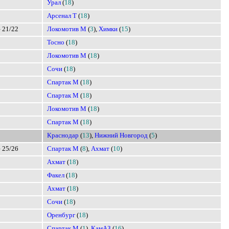
Урал
(
18
)
Арсенал Т
(
18
)
 21/22
Локомотив М
(
3
),
Химки
(
15
)
Тосно
(
18
)
Локомотив М
(
18
)
Сочи
(
18
)
Спартак М
(
18
)
Спартак М
(
18
)
Локомотив М
(
18
)
Спартак М
(
18
)
Краснодар
(
13
),
Нижний Новгород
(
5
)
 25/26
Спартак М
(
8
),
Ахмат
(
10
)
Ахмат
(
18
)
Факел
(
18
)
Ахмат
(
18
)
Сочи
(
18
)
Оренбург
(
18
)
Спартак М
(
1
),
КамАЗ
(
16
)