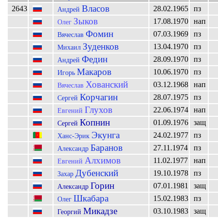
Власов
2643
28.02.1965
пз
Андрей
Зыков
17.08.1970
нап
Олег
Фомин
07.03.1969
пз
Вячеслав
Зуденков
13.04.1970
пз
Михаил
Федин
28.09.1970
пз
Андрей
Макаров
10.06.1970
пз
Игорь
Хованский
03.12.1968
нап
Вячеслав
Корчагин
28.07.1975
пз
Сергей
Глухов
22.06.1974
нап
Евгений
Копнин
01.09.1976
защ
Сергей
Экунга
24.02.1977
пз
Ханс-Эрик
Баранов
27.11.1974
пз
Александр
Алхимов
11.02.1977
нап
Евгений
Дубенский
19.10.1978
пз
Захар
Горин
07.01.1981
защ
Александр
Шкабара
15.02.1983
пз
Олег
Микадзе
03.10.1983
защ
Георгий