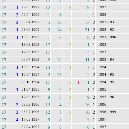
17
1
12
5
4
9
1
29.03.1992
1992
17
2
11
6
1
1
02.04.1992
1992
17
3
5
12
13
2
03.04.1992
1992 – 93
17
1
3
14
3
21
2
03.09.1992
1992 – 93
17
1
11
6
8
2
13.03.1993
1993, 1996
17
17
2
1
1
13.03.1993
1993
17
17
4
1
17.06.1993
1993
17
5
12
11
2
09.07.1993
1993 – 94
17
1
13
4
4
7
1
15.03.1994
1994
17
1
2
15
2
2
16.04.1994
1994 – 95
17
17
5
1
1
2
23.10.1994
1994 – 95
17
1
8
9
2
1
1
01.04.1995
1995
17
9
8
3
9
2
17.09.1995
1995 – 96
17
2
13
4
1
16
1
09.03.1996
1996
17
3
12
5
3
16
2
06.07.1996
1996, 1999
17
4
9
8
1
5
1
17.03.1997
1997
17
9
8
6
1
02.04.1997
1997