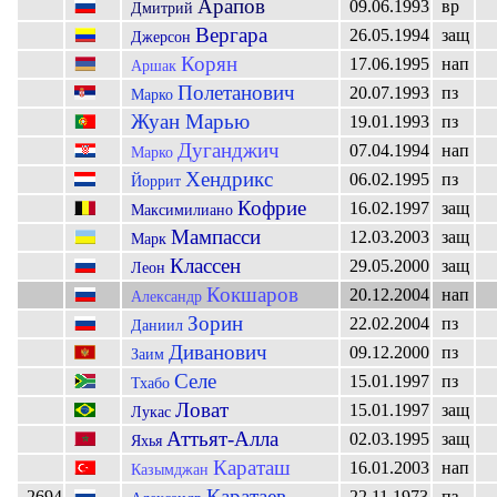
Арапов
09.06.1993
вр
Дмитрий
Вергара
26.05.1994
защ
Джерсон
Корян
17.06.1995
нап
Аршак
Полетанович
20.07.1993
пз
Марко
Жуан Марью
19.01.1993
пз
Дуганджич
07.04.1994
нап
Марко
Хендрикс
06.02.1995
пз
Йоррит
Кофрие
16.02.1997
защ
Максимилиано
Мампасси
12.03.2003
защ
Марк
Классен
29.05.2000
защ
Леон
Кокшаров
20.12.2004
нап
Александр
Зорин
22.02.2004
пз
Даниил
Диванович
09.12.2000
пз
Заим
Селе
15.01.1997
пз
Тхабо
Ловат
15.01.1997
защ
Лукас
Аттьят-Алла
02.03.1995
защ
Яхья
Караташ
16.01.2003
нап
Казымджан
Каратаев
2694
22.11.1973
пз