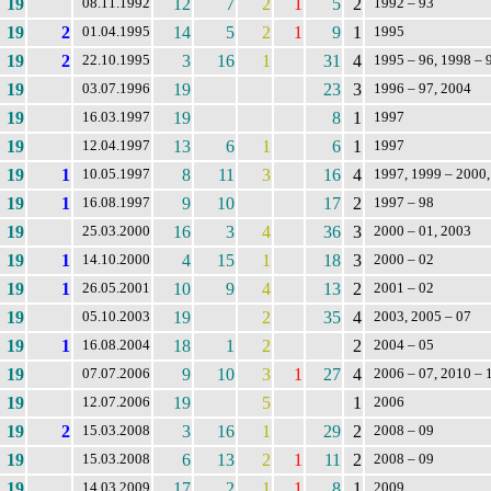
19
12
7
2
1
5
2
08.11.1992
1992 – 93
19
2
14
5
2
1
9
1
01.04.1995
1995
19
2
3
16
1
31
4
22.10.1995
1995 – 96, 1998 – 
19
19
23
3
03.07.1996
1996 – 97, 2004
19
19
8
1
16.03.1997
1997
19
13
6
1
6
1
12.04.1997
1997
19
1
8
11
3
16
4
10.05.1997
1997, 1999 – 2000,
19
1
9
10
17
2
16.08.1997
1997 – 98
19
16
3
4
36
3
25.03.2000
2000 – 01, 2003
19
1
4
15
1
18
3
14.10.2000
2000 – 02
19
1
10
9
4
13
2
26.05.2001
2001 – 02
19
19
2
35
4
05.10.2003
2003, 2005 – 07
19
1
18
1
2
2
16.08.2004
2004 – 05
19
9
10
3
1
27
4
07.07.2006
2006 – 07, 2010 – 
19
19
5
1
12.07.2006
2006
19
2
3
16
1
29
2
15.03.2008
2008 – 09
19
6
13
2
1
11
2
15.03.2008
2008 – 09
19
17
2
1
1
8
1
14.03.2009
2009