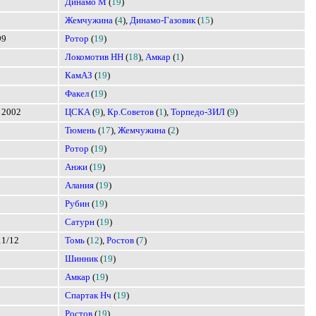
Динамо М
(
19
)
Жемчужина
(
4
),
Динамо-Газовик
(
15
)
99
Ротор
(
19
)
Локомотив НН
(
18
),
Амкар
(
1
)
КамАЗ
(
19
)
Факел
(
19
)
 2002
ЦСКА
(
9
),
Кр.Советов
(
1
),
Торпедо-ЗИЛ
(
9
)
Тюмень
(
17
),
Жемчужина
(
2
)
Ротор
(
19
)
Анжи
(
19
)
Алания
(
19
)
Рубин
(
19
)
Сатурн
(
19
)
11/12
Томь
(
12
),
Ростов
(
7
)
Шинник
(
19
)
Амкар
(
19
)
Спартак Нч
(
19
)
Ростов
(
19
)