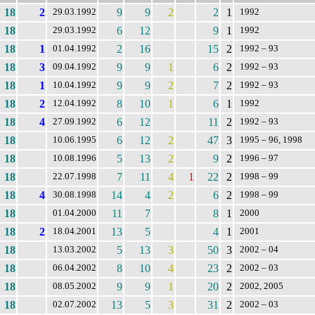
18
2
9
9
2
2
1
29.03.1992
1992
18
6
12
9
1
29.03.1992
1992
18
1
2
16
15
2
01.04.1992
1992 – 93
18
3
9
9
1
6
2
09.04.1992
1992 – 93
18
1
9
9
2
7
2
10.04.1992
1992 – 93
18
2
8
10
1
6
1
12.04.1992
1992
18
4
6
12
11
2
27.09.1992
1992 – 93
18
6
12
2
47
3
10.06.1995
1995 – 96, 1998
18
5
13
2
9
2
10.08.1996
1996 – 97
18
7
11
4
1
22
2
22.07.1998
1998 – 99
18
4
14
4
2
6
2
30.08.1998
1998 – 99
18
11
7
8
1
01.04.2000
2000
18
2
13
5
4
1
18.04.2001
2001
18
5
13
3
50
3
13.03.2002
2002 – 04
18
8
10
4
23
2
06.04.2002
2002 – 03
18
9
9
1
20
2
08.05.2002
2002, 2005
18
13
5
3
31
2
02.07.2002
2002 – 03