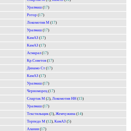
Уралмаш
(
17
)
Ротор
(
17
)
Локомотив М
(
17
)
Уралмаш
(
17
)
КамАЗ
(
17
)
КамАЗ
(
17
)
Асмарал
(
17
)
Кр.Советов
(
17
)
Динамо Ст
(
17
)
КамАЗ
(
17
)
Уралмаш
(
17
)
Черноморец
(
17
)
Спартак М
(
2
),
Локомотив НН
(
15
)
Уралмаш
(
17
)
Текстильщик
(
3
),
Жемчужина
(
14
)
Торпедо М
(
12
),
КамАЗ
(
5
)
Алания
(
17
)