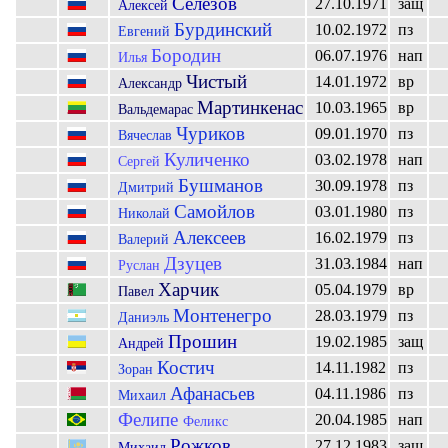
Селезов
27.10.1971
защ
Алексей
Бурдинский
10.02.1972
пз
Евгений
Бородин
06.07.1976
нап
Илья
Чистый
14.01.1972
вр
Александр
Мартинкенас
10.03.1965
вр
Вальдемарас
Чуриков
09.01.1970
пз
Вячеслав
Куличенко
03.02.1978
нап
Сергей
Бушманов
30.09.1978
пз
Дмитрий
Самойлов
03.01.1980
пз
Николай
Алексеев
16.02.1979
пз
Валерий
Дзуцев
31.03.1984
нап
Руслан
Харчик
05.04.1979
вр
Павел
Монтенегро
28.03.1979
пз
Даниэль
Прошин
19.02.1985
защ
Андрей
Костич
14.11.1982
пз
Зоран
Афанасьев
04.11.1986
пз
Михаил
Фелипе
20.04.1985
нап
Феликс
Рожков
27.12.1983
защ
Михаил