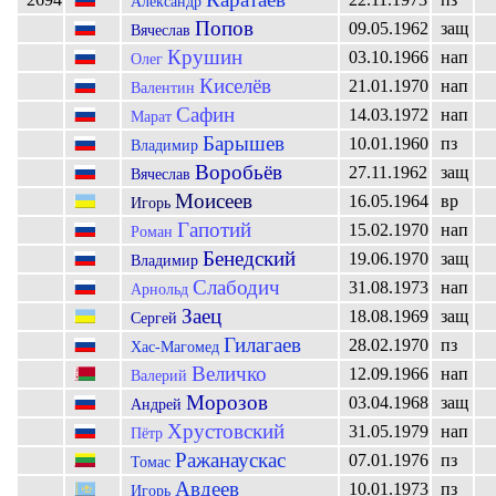
Александр
Попов
09.05.1962
защ
Вячеслав
Крушин
03.10.1966
нап
Олег
Киселёв
21.01.1970
нап
Валентин
Сафин
14.03.1972
нап
Марат
Барышев
10.01.1960
пз
Владимир
Воробьёв
27.11.1962
защ
Вячеслав
Моисеев
16.05.1964
вр
Игорь
Гапотий
15.02.1970
нап
Роман
Бенедский
19.06.1970
защ
Владимир
Слабодич
31.08.1973
нап
Арнольд
Заец
18.08.1969
защ
Сергей
Гилагаев
28.02.1970
пз
Хас-Магомед
Величко
12.09.1966
нап
Валерий
Морозов
03.04.1968
защ
Андрей
Хрустовский
31.05.1979
нап
Пётр
Ражанаускас
07.01.1976
пз
Томас
Авдеев
10.01.1973
пз
Игорь