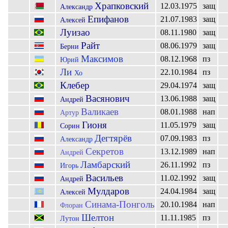
Храпковский
12.03.1975
защ
Александр
Епифанов
21.07.1983
защ
Алексей
Луизао
08.11.1980
защ
Райт
08.06.1979
защ
Берни
Максимов
08.12.1968
пз
Юрий
Ли
22.10.1984
пз
Хо
Клебер
29.04.1974
защ
Васянович
13.06.1988
защ
Андрей
Валикаев
08.01.1988
нап
Артур
Гионя
11.05.1979
защ
Сорин
Дегтярёв
07.09.1983
пз
Александр
Секретов
13.12.1989
нап
Андрей
Ламбарский
26.11.1992
пз
Игорь
Васильев
11.02.1992
защ
Андрей
Мулдаров
24.04.1984
защ
Алексей
Синама-Понголь
20.10.1984
нап
Флоран
Шелтон
11.11.1985
пз
Лутон