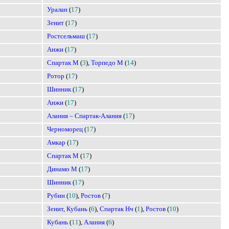
Уралан
(
17
)
Зенит
(
17
)
Ростсельмаш
(
17
)
Анжи
(
17
)
Спартак М
(
3
),
Торпедо М
(
14
)
Ротор
(
17
)
Шинник
(
17
)
Анжи
(
17
)
Алания – Спартак-Алания
(
17
)
Черноморец
(
17
)
Амкар
(
17
)
Спартак М
(
17
)
Динамо М
(
17
)
Шинник
(
17
)
Рубин
(
10
),
Ростов
(
7
)
Зенит
,
Кубань
(
6
),
Спартак Нч
(
1
),
Ростов
(
10
)
Кубань
(
11
),
Алания
(
6
)