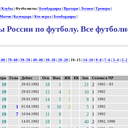
|
Клубы
| Футболисты |
Бомбардиры
|
Вратари
|
Легион
|
Тренеры
|
Матчи
|
Календарь
|
Кто играл
|
Бомбардиры
|
 России по футболу. Все футбол
–80
|
79–60
|
59–50
|
49–40
|
39–30
|
29–20
| 19–15 |
14–10
|
9–8
|
7–6
|
5–4
|
3–2
гры
Голы
Дебют
Осн.
Вых.
ЖК
КК
Зап.
Сезоны в ЧР
19
18
1
21
2
29.03.1992
1992 – 93
19
15
4
1
10
1
29.03.1992
1992
19
14
5
1
8
1
29.03.1992
1992
19
1
9
10
2
5
1
01.04.1992
1992
19
7
11
8
2
1
10.04.1992
1992
19
18
1
40
2
14.05.1992
1992, 1998