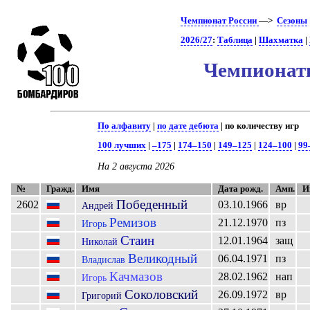
Чемпионат России
—>
Сезоны
2026/27
:
Таблица
|
Шахматка
|
Чемпионаты
По алфавиту
|
по дате дебюта
| по количеству игр
100 лучших
|
–175
|
174–150
|
149–125
|
124–100
|
99
На 2 августа 2026
№
Гражд.
Имя
Дата рожд.
Амп.
И
Победенный
2602
03.10.1966
вр
Андрей
Ремизов
21.12.1970
пз
Игорь
Стаин
12.01.1964
защ
Николай
Великодный
06.04.1971
пз
Владислав
Качмазов
28.02.1962
нап
Игорь
Соколовский
26.09.1972
вр
Григорий