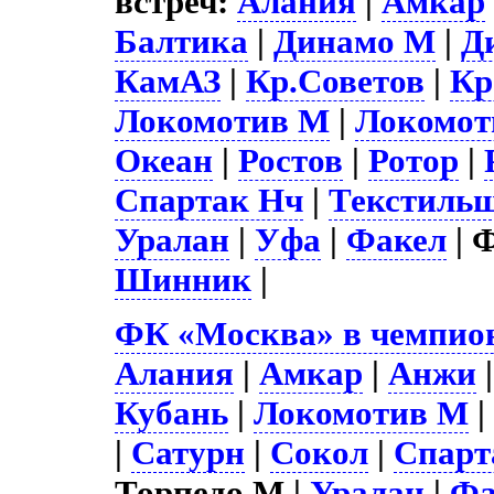
встреч:
Алания
|
Амкар
Балтика
|
Динамо М
|
Д
КамАЗ
|
Кр.Советов
|
Кр
Локомотив М
|
Локомот
Океан
|
Ростов
|
Ротор
|
Спартак Нч
|
Текстиль
Уралан
|
Уфа
|
Факел
| 
Шинник
|
ФК «Москва» в чемпион
Алания
|
Амкар
|
Анжи
Кубань
|
Локомотив М
|
Сатурн
|
Сокол
|
Спарт
Торпедо М |
Уралан
|
Фа