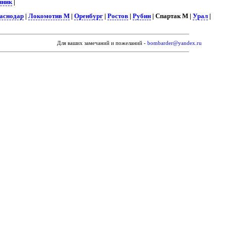
ник
|
аснодар
|
Локомотив М
|
Оренбург
|
Ростов
|
Рубин
| Спартак М |
Урал
|
Для ваших замечаний и пожеланий -
bombarder@yandex.ru