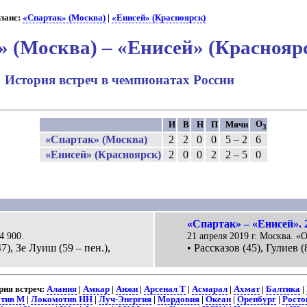
ланс:
«Спартак» (Москва)
|
«Енисей» (Красноярск)
 (Москва) – «Енисей» (Краснояр
История встреч в чемпионатах России
О
И
В
Н
П
Мячи
3
«Спартак» (Москва)
2
2
0
0
5 – 2
6
«Енисей» (Красноярск)
2
0
0
2
2 – 5
0
«Спартак» – «Енисей». 
4 900.
21 апреля 2019 г. Москва. «
7), Зе Луиш (59 – пен.),
• Рассказов (45), Гулиев (
ия встреч:
Алания
|
Амкар
|
Анжи
|
Арсенал Т
|
Асмарал
|
Ахмат
|
Балтика
|
тив М
|
Локомотив НН
|
Луч-Энергия
|
Мордовия
|
Океан
|
Оренбург
|
Росто