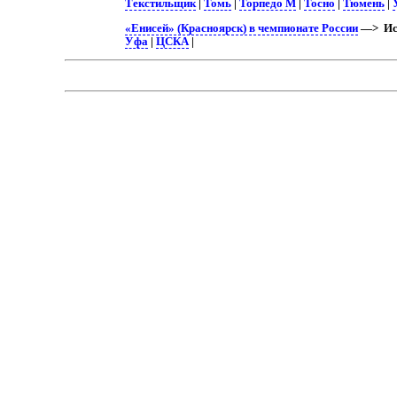
Текстильщик
|
Томь
|
Торпедо М
|
Тосно
|
Тюмень
|
«Енисей» (Красноярск) в чемпионате России
—> Ист
Уфа
|
ЦСКА
|