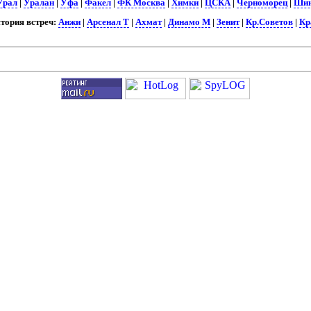
Урал
|
Уралан
|
Уфа
|
Факел
|
ФК Москва
|
Химки
|
ЦСКА
|
Черноморец
|
Шин
ория встреч:
Анжи
|
Арсенал Т
|
Ахмат
|
Динамо М
|
Зенит
|
Кр.Советов
|
Кр