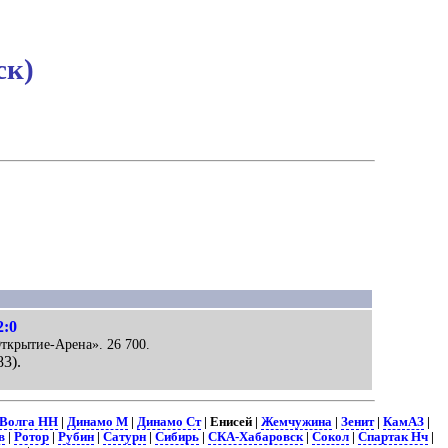
ск)
2:0
Открытие-Арена». 26 700.
83).
Волга НН
|
Динамо М
|
Динамо Ст
| Енисей |
Жемчужина
|
Зенит
|
КамАЗ
|
в
|
Ротор
|
Рубин
|
Сатурн
|
Сибирь
|
СКА-Хабаровск
|
Сокол
|
Спартак Нч
|