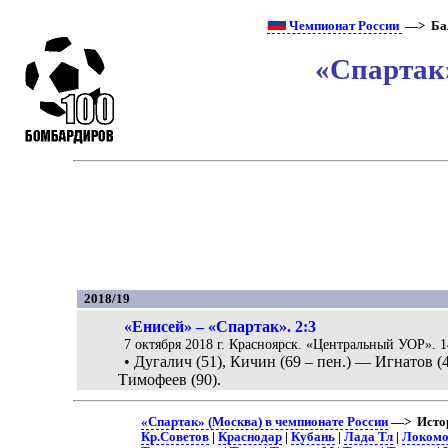
Чемпионат России
—> Ба
«Спартак»
2018/19
«Енисей» – «Спартак». 2:3
7 октября 2018 г. Красноярск. «Центральный УОР». 1
• Дугалич (51), Кичин (69 – пен.) — Игнатов (4
Тимофеев (90).
«Спартак» (Москва) в чемпионате России
—> Истор
Кр.Советов
|
Краснодар
|
Кубань
|
Лада Тл
|
Локомо